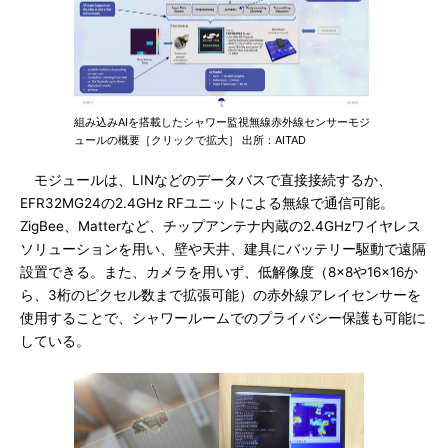
組み込みAIを搭載したシャワー監視無線赤外線センサーモジ
ュールの概要［クリックで拡大］ 出所：AITAD
モジュールは、LINなどのデータバスで直接接続するか、
EFR32MG24の2.4GHz RFユニットによる無線で通信可能。
ZigBee、Matterなど、チップアンテナ内蔵の2.4GHzワイヤレス
ソリューションを用い、壁や天井、建具にバッテリー駆動で遠隔
設置できる。また、カメラを用いず、低解像度（8×8や16×16か
ら、3桁のピクセル数まで拡張可能）の赤外線アレイセンサーを
使用することで、シャワールームでのプライバシー保護も可能に
している。