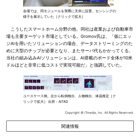
会場では、同モジュールを実際に天井に設置。センシングの
様子を展示していた［クリックで拡大］
こうしたスマートホーム分野の他、同社は産業および自動車市
場も主要ターゲット市場としている。Gromov氏は、「仮にエッ
ジAIを用いたソリューションの場合、データストリーミングのた
めに大型のチップが必要となり、またサーバ代もかかってくる。
当社の組み込みAIソリューションは、AI搭載のボード全体が10米
ドルほどと非常に低コストで実現可能だ」と強調していた。
ユースケース例。左から転倒検出、人物検出、体温推定［ク
リックで拡大］ 出所：AITAD
Copyright © ITmedia, Inc. All Rights Reserved.
関連情報