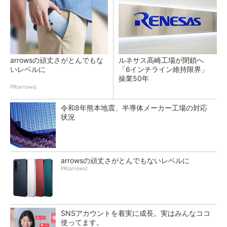
arrowsの頑丈さがとんでもな
ルネサス高崎工場が閉鎖へ
いレベルに
「6インチライン維持限界」
操業50年
PR(arrows)
令和8年熊本地震、半導体メーカー工場の対応
状況
arrowsの頑丈さがとんでもないレベルに
PR(arrows)
SNSアカウントを着実に成長。実はみんなココ
使ってます。