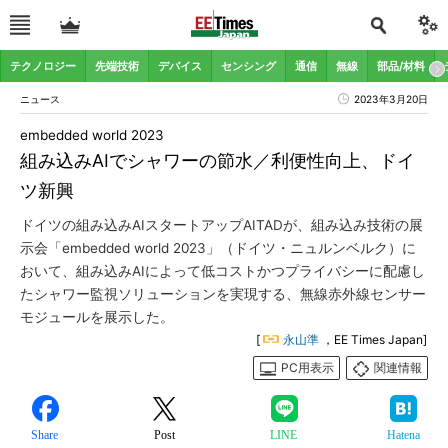
テクノロジー
先端技術
デバイス
センシング
通信
無線
部品/材料
ニュース
2023年3月20日
embedded world 2023
組み込みAIでシャワーの節水／利便性向上、ドイ
ツ新興
ドイツの組み込みAIスタートアップAITADが、組み込み技術の展
示会「embedded world 2023」（ドイツ・ニュルンベルク）に
おいて、組み込みAIによって低コストかつプライバシーに配慮し
たシャワー監視ソリューションを実現する、無線赤外線センサー
モジュールを展示した。
[
永山準
，EE Times Japan]
PC用表示
関連情報
Share
Post
LINE
Hatena