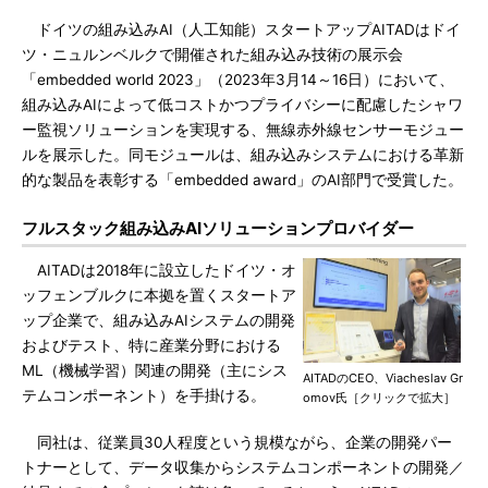
ドイツの組み込みAI（人工知能）スタートアップAITADはドイ
ツ・ニュルンベルクで開催された組み込み技術の展示会
「embedded world 2023」（2023年3月14～16日）において、
組み込みAIによって低コストかつプライバシーに配慮したシャワ
ー監視ソリューションを実現する、無線赤外線センサーモジュー
ルを展示した。同モジュールは、組み込みシステムにおける革新
的な製品を表彰する「embedded award」のAI部門で受賞した。
フルスタック組み込みAIソリューションプロバイダー
AITADは2018年に設立したドイツ・オ
ッフェンブルクに本拠を置くスタートア
ップ企業で、組み込みAIシステムの開発
およびテスト、特に産業分野における
ML（機械学習）関連の開発（主にシス
AITADのCEO、Viacheslav Gr
テムコンポーネント）を手掛ける。
omov氏［クリックで拡大］
同社は、従業員30人程度という規模ながら、企業の開発パー
トナーとして、データ収集からシステムコンポーネントの開発／