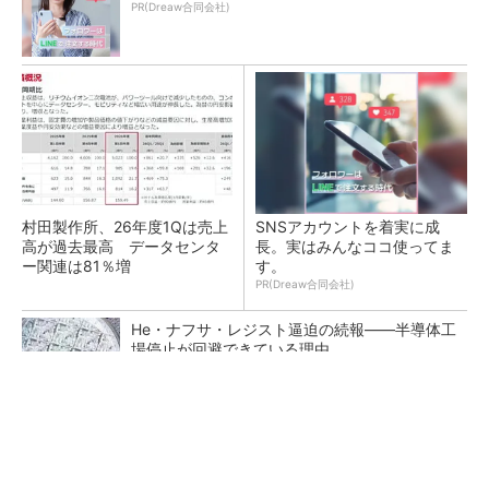
PR(Dreaw合同会社)
村田製作所、26年度1Qは売上
SNSアカウントを着実に成
高が過去最高 データセンタ
長。実はみんなココ使ってま
ー関連は81％増
す。
PR(Dreaw合同会社)
He・ナフサ・レジスト逼迫の続報――半導体工
場停止が回避できている理由
ソニー半導体は1Q過去最高益、スマホ市況停滞
も主要顧客ら拡大