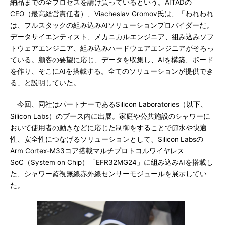
納品までの全プロセスを請け負っているという。AITADの
CEO（最高経営責任者）、Viacheslav Gromov氏は、「われわれ
は、フルスタックの組み込みAIソリューションプロバイダーだ。
データサイエンティスト、メカニカルエンジニア、組み込みソフ
トウェアエンジニア、組み込みハードウェアエンジニアがそろっ
ている。顧客の要望に応じ、データを収集し、AIを構築、ボード
を作り、そこにAIを搭載する。全てのソリューションが提供でき
る」と説明していた。
今回、同社はパートナーであるSilicon Laboratories（以下、
Silicon Labs）のブース内に出展。家庭や公共施設のシャワーに
おいて使用者の動きなどに応じた制御をすることで節水や快適
性、安全性につなげるソリューションとして、Silicon Labsの
Arm Cortex-M33コア搭載マルチプロトコルワイヤレス
SoC（System on Chip）「EFR32MG24」に組み込みAIを搭載し
た、シャワー監視無線赤外線センサーモジュールを展示してい
た。