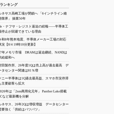
ランキング
ルネサス高崎工場が閉鎖へ 「6インチライン維
持限界」 操業50年
He・ナフサ・レジスト逼迫の続報――半導体工
場停止が回避できている理由
令和8年熊本地震、半導体メーカー工場の対応
状況【8/4 19時10分更新】
27年メモリ市場 DRAMは逼迫継続、NANDは
供給緩和へ
村田製作所、26年度1Qは売上高が過去最高 デ
ータセンター関連は81％増
ソニー半導体は1Q過去最高益、スマホ市況停滞
も主要顧客ら拡大
2026年は「2nm商用化元年」 Panther Lake搭載
PCなど最新機を分解
ルネサス、26年2Qは増収増益 データセンター
需要強く「供給はパツパツ」