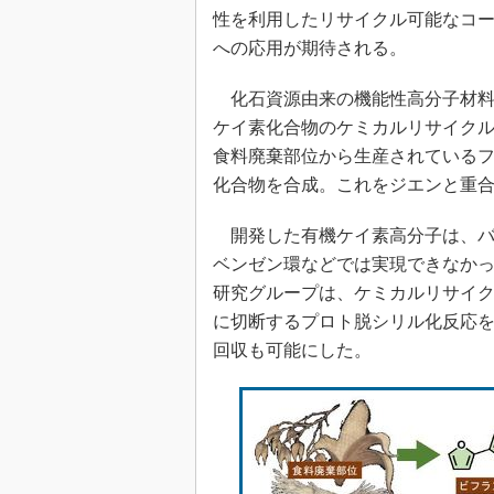
光伝送技
性を利用したリサイクル可能なコ
“異端児
への応用が期待される。
改革、執
イノベー
化石資源由来の機能性高分子材料
ケイ素化合物のケミカルリサイク
JASA発
食料廃棄部位から生産されている
IHSア
化合物を合成。これをジエンと重
「英語に
ための新
開発した有機ケイ素高分子は、バ
ベンゼン環などでは実現できなか
研究グループは、ケミカルリサイ
に切断するプロト脱シリル化反応
回収も可能にした。