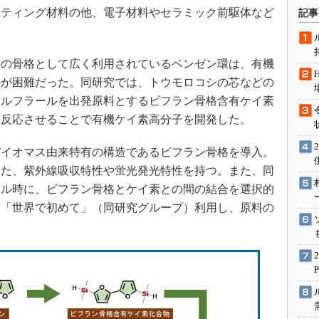
術を知る
ーティング材料の他、電子材料やセラミック前駆体など
記事
エンジニア”が仕掛けた社内
念の180日
ションは日本を救うのか
の骨格として広く利用されているベンゼン環は、有機
ルが困難だった。同研究では、トウモロコシの芯などの
IoT通信
フルフラールを出発原料とするビフラン骨格含有ケイ素
ナリスト「未来展望」
合反応させることで有機ケイ素高分子を開発した。
愛されないエンジニア」の
行動論
イオマス由来特有の構造であるビフラン骨格を導入。
った、紫外線吸収特性や蛍光発光特性を持つ。また、同
クル時に、ビフラン骨格とケイ素との間の結合を選択的
を「世界で初めて」（同研究グループ）利用し、原料の