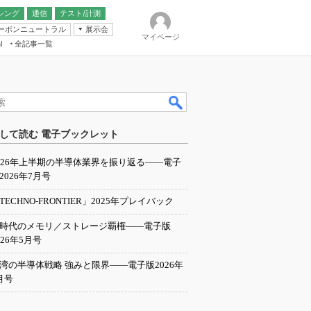
シング
通信
テスト/計測
ーボンニュートラル
展示会
マイページ
全記事一覧
l
ンピューティング
して読む 電子ブックレット
IER
026年上半期の半導体業界を振り返る――電子
2026年7月号
TECHNO-FRONTIER」2025年プレイバック
I時代のメモリ／ストレージ覇権――電子版
026年5月号
湾の半導体戦略 強みと限界――電子版2026年
月号