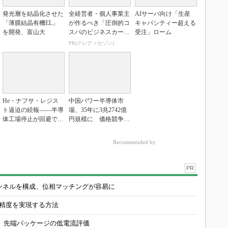
発光層を結晶化させた
全経営者・個人事業主
AIサーバ向け「生産
「薄膜結晶有機EL」
が作るべき「圧倒的コ
キャパシティー超える
を開発、富山大
スパのビジネスカー
受注」ローム
ド」
PR(クレディセゾン)
He・ナフサ・レジス
中国パワー半導体市
ト逼迫の続報――半導
場、35年に3兆2742億
体工場停止が回避でき
円規模に 価格競争さ
ている理由
らに激化
Recommended by
PR
チャンネルを構成、位相マッチングが容易に
の精度を実現する方法
 先端パッケージの低電流評価