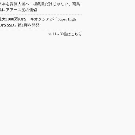
日本を資源大国へ 埋蔵量だけじゃない、南鳥
島レアアース泥の価値
最大1000万IOPS キオクシアが「Super High
IOPS SSD」第1弾を開発
≫
11～30位はこちら