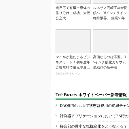
光反応で有機半導体の
ルネサス高崎工場が閉
作り分けに成功、大阪
鎖へ 「6インチライン
公立大
維持限界」 操業50年
マイルが超たまるビジ
高価なるつぼ不要、3.
ネスカード！初年度年
5インチ酸化ガリウム
会費無料で還元率最大
単結晶の新手法
1.125%
PR(クレディセゾン)
TechFactory ホワイトペーパー新着情報
DAQ用?Moduleで状態監視用の絶縁
計測器アプリケーションにおいて7.5桁
接合部の微小な抵抗変化をどう捉える？