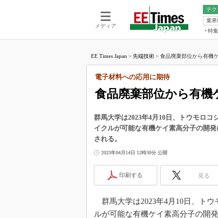
テク
業界
電池／エネル
ア
メディア
特
メ
福田昭の
LS
EE Times Japan
>
先端技術
>
食品廃棄部位から有機ケ
福田昭の
マ
湯之上隆
電子材料への応用に期待
FP
大山聡の
食品廃棄部位から有機
大原雄介
ック
群馬大学は2023年4月10日、トウモ
リタイア
イクルが可能な有機ケイ素高分子の開発
学漂流記
される。
世界を「
2023年04月14日 12時30分 公開
踊るバズワ
Buzzwo
印刷する
見る
この10
で起こる
群馬大学は2023年4月10日、
製品分解
ルが可能な有機ケイ素高分子の開