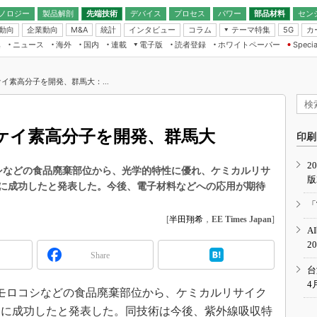
ノロジー
製品解剖
先端技術
デバイス
プロセス
パワー
部品材料
セン
動向
企業動向
統計
インタビュー
コラム
テーマ特集
カ
M&A
5G
ギー
ナログ
無線
集
ニュース
海外
国内
連載
電子版
読者登録
ホワイトペーパー
Specia
フィジカルAI
IoT・エッジコ
モリ
EXPO
Microchip情報
ストレージ通信
EE Times Japan×EDN Japan統合電
エッジAI
子版
I
SEMICON Japan
イ素高分子を開発、群馬大：...
デバイス通信
パワーエレクトロニクス
電子ブックレット
イコン
CEATEC
のナノフォーカス
半導体後工程
GA
EdgeTech＋
業界スコープ
ケイ素高分子を開発、群馬大
読者調査（EE Times Research）
印刷
TECHNO-FRONT
のエレ・組み込みプレイバ
カーボンニュートラル
2
人とくるま展
ロコシなどの食品廃棄部位から、光学的特性に優れ、ケミカルリサ
版
IoT
直前エンジニアの社会人大
に成功したと発表した。今後、電子材料などへの応用が期待
電源設計（EDN Japan）
「
数字」で回してみよう
[
半田翔希
，
EE Times Japan
]
エレクトロニクス入門（EDN
A
Japan）
ード ～Behind the
2
rd
Share
年で起こったこと、次の10年
台
こと
4
トウモロコシなどの食品廃棄部位から、ケミカルリサイク
で探るアジアの新トレンド
発に成功したと発表した。同技術は今後、紫外線吸収特