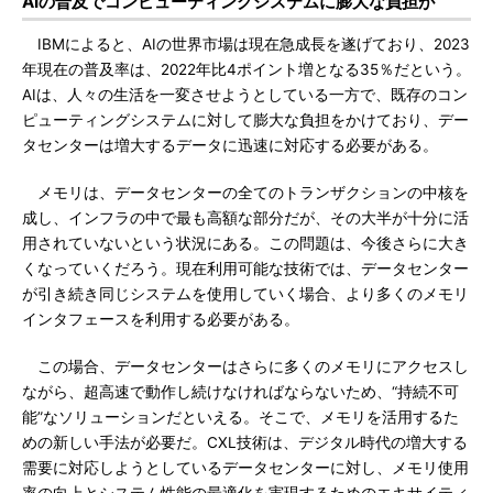
AIの普及でコンピューティングシステムに膨大な負担が
IBMによると、AIの世界市場は現在急成長を遂げており、2023
年現在の普及率は、2022年比4ポイント増となる35％だという。
AIは、人々の生活を一変させようとしている一方で、既存のコン
ピューティングシステムに対して膨大な負担をかけており、デー
タセンターは増大するデータに迅速に対応する必要がある。
メモリは、データセンターの全てのトランザクションの中核を
成し、インフラの中で最も高額な部分だが、その大半が十分に活
用されていないという状況にある。この問題は、今後さらに大き
くなっていくだろう。現在利用可能な技術では、データセンター
が引き続き同じシステムを使用していく場合、より多くのメモリ
インタフェースを利用する必要がある。
この場合、データセンターはさらに多くのメモリにアクセスし
ながら、超高速で動作し続けなければならないため、“持続不可
能”なソリューションだといえる。そこで、メモリを活用するた
めの新しい手法が必要だ。CXL技術は、デジタル時代の増大する
需要に対応しようとしているデータセンターに対し、メモリ使用