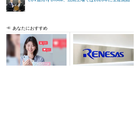
あなたにおすすめ
SNSアカウントを着実に成
ルネサス高崎工場が閉鎖へ
長。実はみんなココ使ってま
「6インチライン維持限界」
す。
操業50年
PR(Dreaw合同会社)
SNSアカウントを着実に成長。実はみんなココ
使ってます。
PR(Dreaw合同会社)