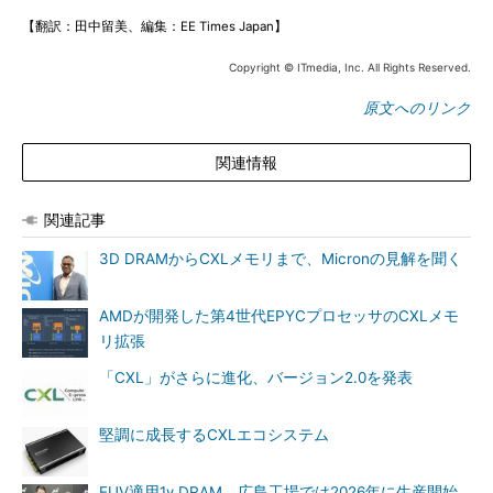
【翻訳：田中留美、編集：EE Times Japan】
Copyright © ITmedia, Inc. All Rights Reserved.
原文へのリンク
関連情報
関連記事
3D DRAMからCXLメモリまで、Micronの見解を聞く
AMDが開発した第4世代EPYCプロセッサのCXLメモ
リ拡張
「CXL」がさらに進化、バージョン2.0を発表
堅調に成長するCXLエコシステム
EUV適用1γ DRAM、広島工場では2026年に生産開始