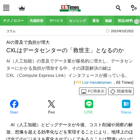
テクノロジー
先端技術
デバイス
センシング
通信
無線
部品/材料
コラム
2023年5月25日
AIの普及で負担が増大
CXLはデータセンターの「救世主」となるのか
AI（人工知能）の普及でデータ量が爆発的に増大し、データセン
ターにかかる負担が増加する中、その課題解決の鍵は
CXL（Compute Express Link）インタフェースが握っている。
[
Lior Handelsman
，EE Times]
PC用表示
関連情報
Share
Post
LINE
Hatena
AI（人工知能）とビッグデータが今後、コスト削減や洞察の解
放、想像を超える効率化などを実現することにより、地球上のほ
ぼ全てのビジネスを変化させていくであろうことは間違いないだ