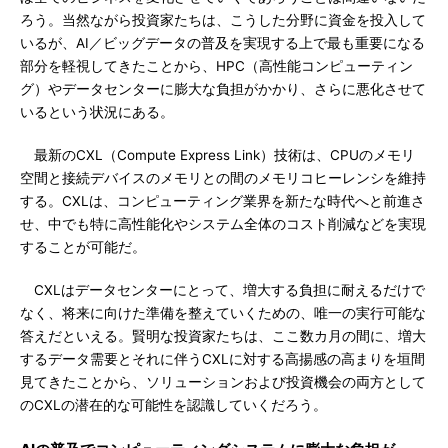
ろう。当然ながら投資家たちは、こうした分野に資金を投入して
いるが、AI／ビッグデータの普及を実現する上で最も重要になる
部分を軽視してきたことから、HPC（高性能コンピューティン
グ）やデータセンターに膨大な負担がかかり、さらに悪化させて
いるという状況にある。
最新のCXL（Compute Express Link）技術は、CPUのメモリ
空間と接続デバイスのメモリとの間のメモリコヒーレンシを維持
する。CXLは、コンピューティング業界を新たな時代へと前進さ
せ、中でも特に高性能化やシステム全体のコスト削減などを実現
することが可能だ。
CXLはデータセンターにとって、増大する負担に耐えるだけで
なく、将来に向けた準備を整えていくための、唯一の実行可能な
答えだといえる。賢明な投資家たちは、ここ数カ月の間に、増大
するデータ需要とそれに伴うCXLに対する高揚感の高まりを垣間
見てきたことから、ソリューションおよび投資機会の両方として
のCXLの潜在的な可能性を認識していくだろう。