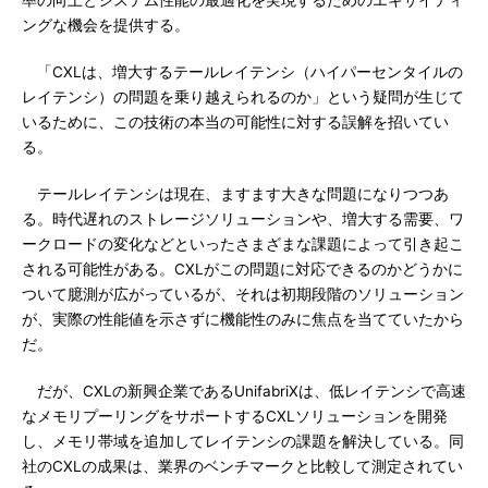
率の向上とシステム性能の最適化を実現するためのエキサイティ
ングな機会を提供する。
「CXLは、増大するテールレイテンシ（ハイパーセンタイルの
レイテンシ）の問題を乗り越えられるのか」という疑問が生じて
いるために、この技術の本当の可能性に対する誤解を招いてい
る。
テールレイテンシは現在、ますます大きな問題になりつつあ
る。時代遅れのストレージソリューションや、増大する需要、ワ
ークロードの変化などといったさまざまな課題によって引き起こ
される可能性がある。CXLがこの問題に対応できるのかどうかに
ついて臆測が広がっているが、それは初期段階のソリューション
が、実際の性能値を示さずに機能性のみに焦点を当てていたから
だ。
だが、CXLの新興企業であるUnifabriXは、低レイテンシで高速
なメモリプーリングをサポートするCXLソリューションを開発
し、メモリ帯域を追加してレイテンシの課題を解決している。同
社のCXLの成果は、業界のベンチマークと比較して測定されてい