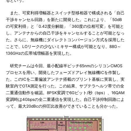
るという。
また、可変利得増幅器とスイッチ型移相器で構成される「自己
干渉キャンセル回路」を新たに開発した。これにより、「50dB
の可変利得」と「0.42度分解能」「360度の位相可変」を可能と
し、アンテナからの自己干渉をキャンセルすることが可能となっ
た。さらに、無線機にダイレクトコンバージョン方式を採用した
ことで、LOリークの少ないミキサー構成が可能となり、88G～
136GHzの広帯域増幅器を実現した。
研究チームは今回、最小配線半ピッチ65nmのシリコンCMOS
プロセスを用い、開発したフェーズドアレイ無線機ICを作製し
た。このICを二重偏波アンテナ搭載のプリント基板に実装し、実
験室内でOTA測定を行った。この結果、サブテラヘルツ帯での全
二重通信動作を確認。8PSK変調で6Gビット/秒（bps）、16QAM
変調時は4Gbpsの全二重通信を実現した。自己干渉抑制回路によ
って、最大20dBcの抑圧比改善ができていることも分かった。