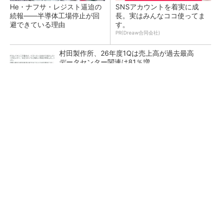
He・ナフサ・レジスト逼迫の
SNSアカウントを着実に成
続報――半導体工場停止が回
長。実はみんなココ使ってま
避できている理由
す。
PR(Dreaw合同会社)
村田製作所、26年度1Qは売上高が過去最高
データセンター関連は81％増
ソニー半導体は1Q過去最高益、スマホ市況停滞
も主要顧客ら拡大
27年メモリ市場 DRAMは逼迫継続、NANDは
供給緩和へ