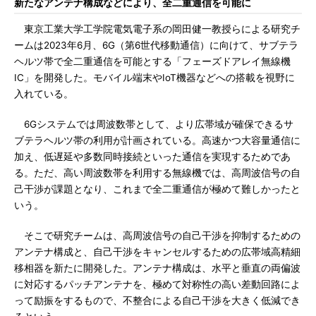
新たなアンテナ構成などにより、全二重通信を可能に
東京工業大学工学院電気電子系の岡田健一教授らによる研究チ
ームは2023年6月、6G（第6世代移動通信）に向けて、サブテラ
ヘルツ帯で全二重通信を可能とする「フェーズドアレイ無線機
IC」を開発した。モバイル端末やIoT機器などへの搭載を視野に
入れている。
6Gシステムでは周波数帯として、より広帯域が確保できるサ
ブテラヘルツ帯の利用が計画されている。高速かつ大容量通信に
加え、低遅延や多数同時接続といった通信を実現するためであ
る。ただ、高い周波数帯を利用する無線機では、高周波信号の自
己干渉が課題となり、これまで全二重通信が極めて難しかったと
いう。
そこで研究チームは、高周波信号の自己干渉を抑制するための
アンテナ構成と、自己干渉をキャンセルするための広帯域高精細
移相器を新たに開発した。アンテナ構成は、水平と垂直の両偏波
に対応するパッチアンテナを、極めて対称性の高い差動回路によ
って励振をするもので、不整合による自己干渉を大きく低減でき