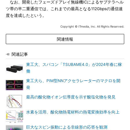
なお、開発したフェーズドアレイ無線機ICによるサブテラヘル
ツ帯の半二重通信では、これまでの最高となる112Gbpsの通信速
度を達成したという。
Copyright © ITmedia, Inc. All Rights Reserved.
関連情報
関連記事
東工大、スパコン「TSUBAME4.0」が2024年春に稼
働
東工大ら、PIM型NNアクセラレーターのマクロを開
発
最高の酸化物イオン伝導度を示す酸塩化物を発見
水素を活用、酸化物熱電材料の熱電変換効率を向上
巨大なスピン振動による非線形の応答を観測