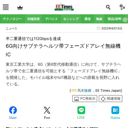
テクノロジー
先端技術
デバイス
センシング
通信
無線
部品/材料
ニュース
2023年6月13日
半二重通信では112Gbpsを達成
6G向けサブテラヘルツ帯フェーズドアレイ無線機
IC
東京工業大学は、6G（第6世代移動通信）に向けて、サブテラヘ
ルツ帯で全二重通信を可能とする「フェーズドアレイ無線機IC」
を開発した。モバイル端末やIoT機器などへの搭載を視野に入れ
ている。
[
馬本隆綱
，EE Times Japan]
PC用表示
関連情報
Share
Post
LINE
Hatena