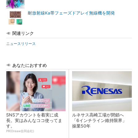
耐放射線Ka帯フェーズドアレイ無線機を開発
関連リンク
ニュースリリース
あなたにおすすめ
SNSアカウントを着実に成
ルネサス高崎工場が閉鎖へ
長。実はみんなココ使ってま
「6インチライン維持限界」
す。
操業50年
PR(Dreaw合同会社)