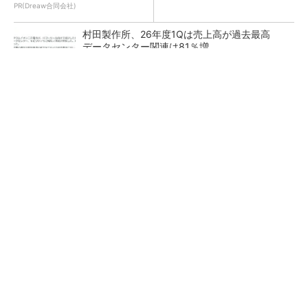
PR(Dreaw合同会社)
村田製作所、26年度1Qは売上高が過去最高
データセンター関連は81％増
ソニー半導体は1Q過去最高益、スマホ市況停滞
も主要顧客ら拡大
27年メモリ市場 DRAMは逼迫継続、NANDは
供給緩和へ