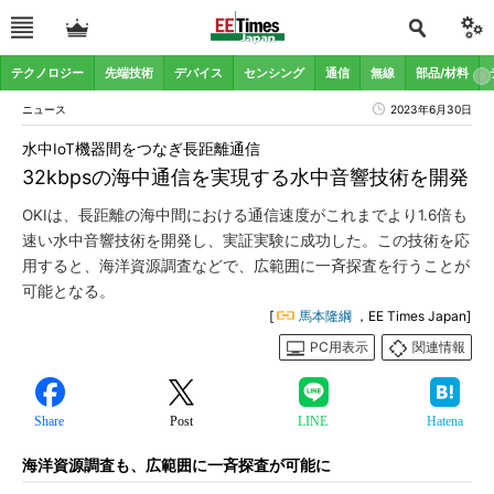
テクノロジー
先端技術
デバイス
センシング
通信
無線
部品/材料
ニュース
2023年6月30日
水中IoT機器間をつなぎ長距離通信
32kbpsの海中通信を実現する水中音響技術を開発
OKIは、長距離の海中間における通信速度がこれまでより1.6倍も
速い水中音響技術を開発し、実証実験に成功した。この技術を応
用すると、海洋資源調査などで、広範囲に一斉探査を行うことが
可能となる。
[
馬本隆綱
，EE Times Japan]
PC用表示
関連情報
Share
Post
LINE
Hatena
海洋資源調査も、広範囲に一斉探査が可能に