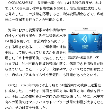
OKIは2023年6月、長距離の海中間における通信速度がこれま
でより1.6倍も速い水中音響技術を開発し、実証実験に成功した
と発表した。この技術を応用すると、海洋資源調査などで、広範
囲に一斉探査を行うことが可能となる。
海洋における資源探索や水中構造物の
点検などを行う場合、近年は複数の水中
IoT機器を用いて、作業効率を高めよう
とする動きがある。ここで機器間の通信
手段として用いられているのが音波を利
実証実験の概要 出所：OKI
用した「水中音響通信」である。ただこ
れまでは、利用可能な周波数帯域が狭く、伝送できる情報量が限
られていた。また、ドップラー効果やマルチパスなどの影響によ
り、通信のリアルタイム性や安定性にも課題があったという。
OKIは、2020年11月に洋上母船とIoT機器間での映像伝送通信
に成功した。この時は、海面と海底方向の鉛直方向に通信を行っ
た。今回はこの技術を水平方向の通信に拡張した。特に、水平方
向への通信ではマルチパスやドップラー効果の影響が大きくなる
ため、その対策を強化した。