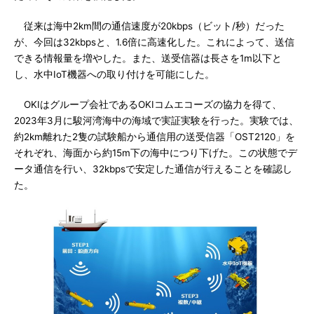
従来は海中2km間の通信速度が20kbps（ビット/秒）だった
が、今回は32kbpsと、1.6倍に高速化した。これによって、送信
できる情報量を増やした。また、送受信器は長さを1m以下と
し、水中IoT機器への取り付けを可能にした。
OKIはグループ会社であるOKIコムエコーズの協力を得て、
2023年3月に駿河湾海中の海域で実証実験を行った。実験では、
約2km離れた2隻の試験船から通信用の送受信器「OST2120」を
それぞれ、海面から約15m下の海中につり下げた。この状態でデ
ータ通信を行い、32kbpsで安定した通信が行えることを確認し
た。