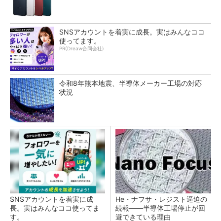
SNSアカウントを着実に成長。実はみんなココ
使ってます。
PR(Dreaw合同会社)
令和8年熊本地震、半導体メーカー工場の対応
状況
SNSアカウントを着実に成
He・ナフサ・レジスト逼迫の
長。実はみんなココ使ってま
続報――半導体工場停止が回
す。
避できている理由