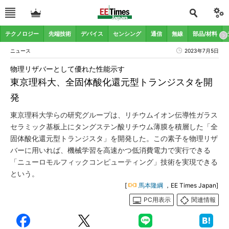
テクノロジー
先端技術
デバイス
センシング
通信
無線
部品/材料
ニュース
2023年7月5日
物理リザバーとして優れた性能示す
東京理科大、全固体酸化還元型トランジスタを開
発
東京理科大学らの研究グループは、リチウムイオン伝導性ガラス
セラミック基板上にタングステン酸リチウム薄膜を積層した「全
固体酸化還元型トランジスタ」を開発した。この素子を物理リザ
バーに用いれば、機械学習を高速かつ低消費電力で実行できる
「ニューロモルフィックコンピューティング」技術を実現できる
という。
[
馬本隆綱
，EE Times Japan]
PC用表示
関連情報