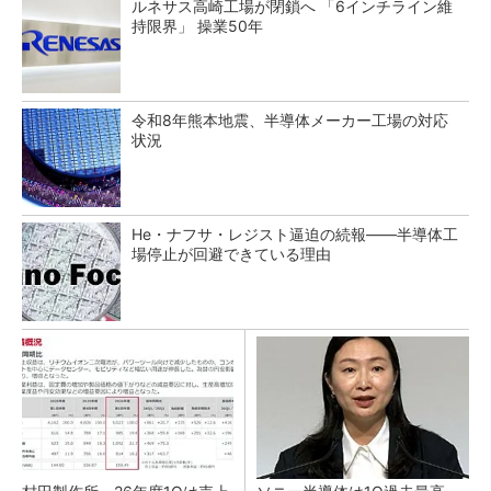
ルネサス高崎工場が閉鎖へ 「6インチライン維
持限界」 操業50年
令和8年熊本地震、半導体メーカー工場の対応
状況
He・ナフサ・レジスト逼迫の続報――半導体工
場停止が回避できている理由