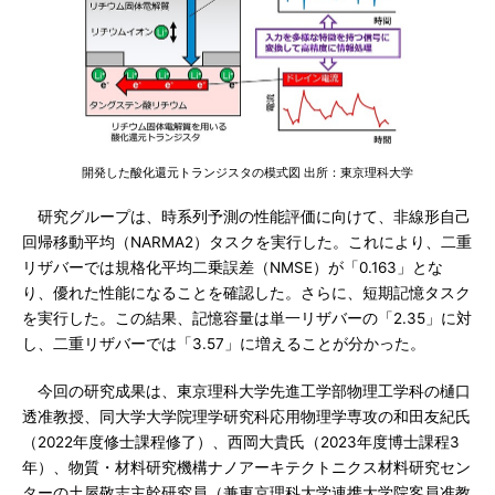
開発した酸化還元トランジスタの模式図 出所：東京理科大学
研究グループは、時系列予測の性能評価に向けて、非線形自己
回帰移動平均（NARMA2）タスクを実行した。これにより、二重
リザバーでは規格化平均二乗誤差（NMSE）が「0.163」とな
り、優れた性能になることを確認した。さらに、短期記憶タスク
を実行した。この結果、記憶容量は単一リザバーの「2.35」に対
し、二重リザバーでは「3.57」に増えることが分かった。
今回の研究成果は、東京理科大学先進工学部物理工学科の樋口
透准教授、同大学大学院理学研究科応用物理学専攻の和田友紀氏
（2022年度修士課程修了）、西岡大貴氏（2023年度博士課程3
年）、物質・材料研究機構ナノアーキテクトニクス材料研究セン
ターの土屋敬志主幹研究員（兼東京理科大学連携大学院客員准教