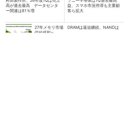
村田製作所、26年度1Qは売上
ソニー半導体は1Q過去最高
高が過去最高 データセンタ
益、スマホ市況停滞も主要顧
ー関連は81％増
客ら拡大
27年メモリ市場 DRAMは逼迫継続、NANDは
供給緩和へ
マイクロン、AI需要で広島工場増強へ起工式
1.5兆円投資
ルネサス、26年2Qは増収増益 データセンタ
ー需要強く「供給はパツパツ」