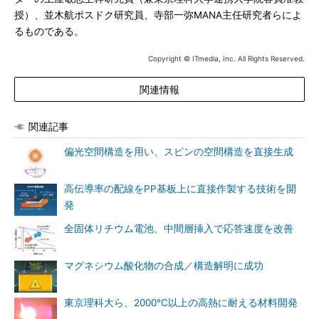
授）、並木航ポスドク研究員、寺部一弥MANA主任研究者らによ
るものである。
Copyright © ITmedia, Inc. All Rights Reserved.
関連情報
関連記事
偏光空間構造を用い、スピンの空間構造を直接生成
高伝導率の配線をPP基板上に直接作製する技術を開
発
全固体リチウム電池、中間層挿入で応答速度を改善
マグネシウム酸化物の合成／構造解明に成功
東京理科大ら、2000℃以上の高熱に耐える材料開発