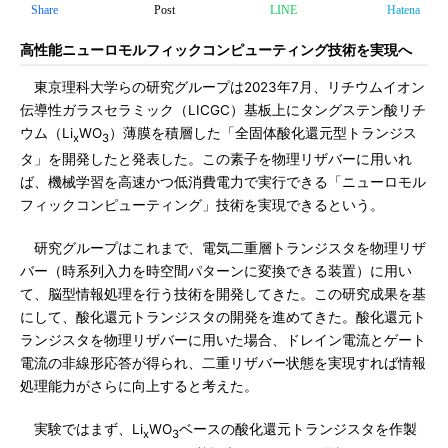
Share
Post
LINE
Hatena
高性能ニューロモルフィックコンピューティング技術を実現へ
東京理科大学らの研究グループは2023年7月、リチウムイオン
伝導性ガラスセラミック（LICGC）基板上にタングステン酸リチ
ウム（Li
WO
）薄膜を積層した「全固体酸化還元型トランジス
x
3
タ」を開発したと発表した。この素子を物理リザバーに用いれ
ば、機械学習を高速かつ低消費電力で実行できる「ニューロモル
フィックコンピューティング」技術を実現できるという。
研究グループはこれまで、電気二重層トランジスタを物理リザ
バー（時系列入力を時空間パターンに変換できる装置）に用い
て、脳型情報処理を行う技術を開発してきた。この研究成果を基
にして、酸化還元トランジスタの開発を進めてきた。酸化還元ト
ランジスタを物理リザバーに用いた場合、ドレイン電流とゲート
電流の非線形応答が得られ、二重リザバー状態を実現すれば情報
処理能力がさらに向上すると考えた。
実験ではまず、Li
WO
ベースの酸化還元トランジスタを作製
x
3