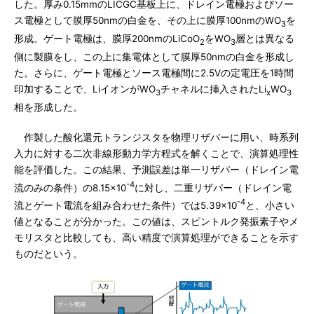
した。厚み0.15mmのLICGC基板上に、ドレイン電極およびソー
ス電極として膜厚50nmの白金を、その上に膜厚100nmのWO
を
3
形成。ゲート電極は、膜厚200nmのLiCoO
をWO
層とは異なる
2
3
側に製膜をし、この上に集電体として膜厚50nmの白金を形成し
た。さらに、ゲート電極とソース電極間に2.5Vの定電圧を1時間
印加することで、LiイオンがWO
チャネルに挿入されたLi
WO
3
x
3
相を形成した。
作製した酸化還元トランジスタを物理リザバーに用い、時系列
入力に対する二次非線形動力学方程式を解くことで、演算処理性
能を評価した。この結果、予測誤差は単一リザバー（ドレイン電
-4
流のみの条件）の8.15×10
に対し、二重リザバー（ドレイン電
-4
流とゲート電流を組み合わせた条件）では5.39×10
と、小さい
値となることが分かった。この値は、スピントルク発振素子やメ
モリスタと比較しても、高い精度で演算処理ができることを示す
ものだという。