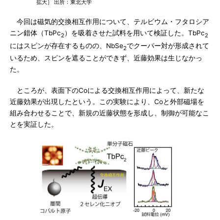
拡大］ 出所：東北大学
今回は磁気的交換相互作用について、テルビウム・フタロシア
ニン錯体（TbPc
）を吸着させた試料を用いて検証した。TbPc
2
2
にはスピンが存在するものの、NbSe
でクーパー対が形成されて
2
いるため、スピンを遮ることができず、近藤効果は生じなかっ
た。
ところが、表面下のCoによる交換相互作用によって、新たな
近藤効果が出現したという。この実験により、Coと外部磁場を
組み合わせることで、新規の近藤状態を形成し、制御が可能なこ
とを実証した。