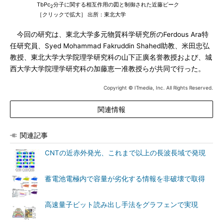
TbPc
分子に関する相互作用の図と制御された近藤ピーク
2
［クリックで拡大］ 出所：東北大学
今回の研究は、東北大学多元物質科学研究所のFerdous Ara特
任研究員、Syed Mohammad Fakruddin Shahed助教、米田忠弘
教授、東北大学大学院理学研究科の山下正廣名誉教授および、城
西大学大学院理学研究科の加藤恵一准教授らが共同で行った。
Copyright © ITmedia, Inc. All Rights Reserved.
関連情報
関連記事
CNTの近赤外発光、これまで以上の長波長域で発現
蓄電池電極内で容量が劣化する情報を非破壊で取得
高速量子ビット読み出し手法をグラフェンで実現