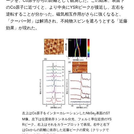
ークを、Co原子からの距離として観測した。この結果、表面下
のCo原子に近づくと、より中央にYSRピークが接近し、左右を
逆転することが分かった。磁気相互作用がさらに強くなると、
「クーパー対」は解消され、不純物スピンを遮ろうとする「近藤
効果」が現れた。
左上はCo原子をインターカレーションしたNbSe
表面のST
2
M像。左下は位置依存トンネル分光、フェルミ準位近傍のYS
Rピーク。右上はそれをカラープロットで表現。右中と右下
はCoからの距離に依存した近藤ピークの変化［クリックで