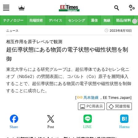
テクノロジー
先端技術
デバイス
センシング
通信
無線
部品/材料
ニュース
2023年8月10日
相互作用を原子レベルで観測
超伝導状態にある物質の電子状態や磁性状態を制
御
東北大学らによる研究グループは、超伝導体である2セレン化ニ
オブ（NbSe2）の劈開表面に、コバルト（Co）原子を層間挿入
することで、超伝導状態にある物質の電子状態や磁性状態を制御
することに成功した。
[
馬本隆綱
，EE Times Japan]
PC用表示
関連情報
Share
Post
LINE
Hatena