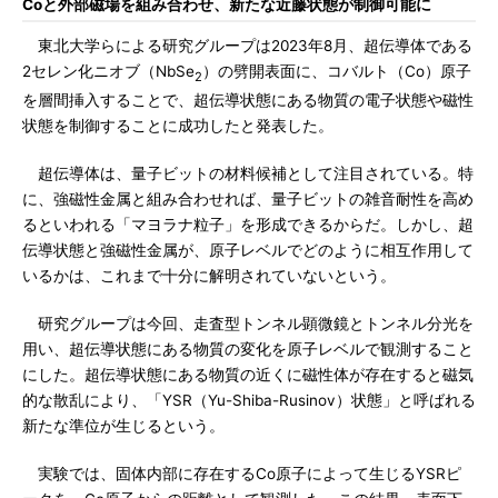
Coと外部磁場を組み合わせ、新たな近藤状態が制御可能に
東北大学らによる研究グループは2023年8月、超伝導体である
2セレン化ニオブ（NbSe
）の劈開表面に、コバルト（Co）原子
2
を層間挿入することで、超伝導状態にある物質の電子状態や磁性
状態を制御することに成功したと発表した。
超伝導体は、量子ビットの材料候補として注目されている。特
に、強磁性金属と組み合わせれば、量子ビットの雑音耐性を高め
るといわれる「マヨラナ粒子」を形成できるからだ。しかし、超
伝導状態と強磁性金属が、原子レベルでどのように相互作用して
いるかは、これまで十分に解明されていないという。
研究グループは今回、走査型トンネル顕微鏡とトンネル分光を
用い、超伝導状態にある物質の変化を原子レベルで観測すること
にした。超伝導状態にある物質の近くに磁性体が存在すると磁気
的な散乱により、「YSR（Yu-Shiba-Rusinov）状態」と呼ばれる
新たな準位が生じるという。
実験では、固体内部に存在するCo原子によって生じるYSRピ