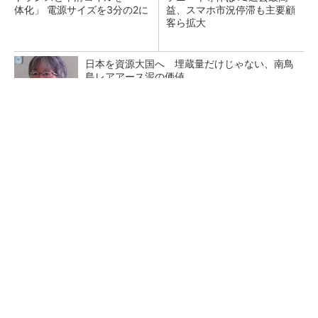
体化」 電源サイズを3分の2に
益、スマホ市況停滞も主要顧
客ら拡大
日本を資源大国へ 埋蔵量だけじゃない、南鳥
島レアアース泥の価値
三菱電機、第5世代SiC MOSFETの核 オン抵
抗25％減の独自構造
マイクロン、AI需要で広島工場増強へ起工式
1.5兆円投資