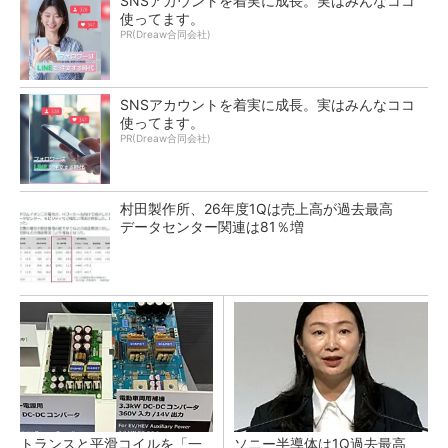
SNSアカウントを着実に成長。実はみんなココ
使ってます。
PR(Dreaw合同会社)
SNSアカウントを着実に成長。実はみんなココ
使ってます。
PR(Dreaw合同会社)
村田製作所、26年度1Qは売上高が過去最高
データセンター関連は81％増
トランスと平滑コイルを「一
ソニー半導体は1Q過去最高