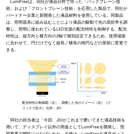
LumiFreeは、同社が液晶分野で培った「バックプレーン技
術」および「フロントプレーン技術」を応用した製品で、同社が
パートナー企業と新開発した液晶材料を使用している。同製品
は、照明器具に組み込むことにより液晶の駆動で光の屈折率を調
整し、照明に使われているLED光源の配光特性を制御する。配光
特性は、縦方向と横方向の2軸で個別設定できるため、使用場面
に合わせて、円だけでなく縦長／横長の楕円などの形状に変更で
きる。
配光特性の制御図（左）、調整した光のイメージ（右）［ク
リックで拡大］ 出所：JDI
同社の担当者は「今回、JDIがこれまで磨いてきた液晶技術を
用いて、ディスプレイ以外の用途としてLumiFreeを開発し、照
明業界の開拓につなげられた。今後は、LumiFreeを液晶ディス