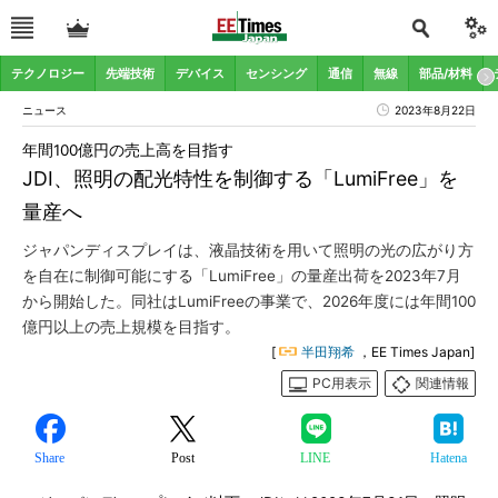
テクノロジー
先端技術
デバイス
センシング
通信
無線
部品/材料
ニュース
2023年8月22日
年間100億円の売上高を目指す
JDI、照明の配光特性を制御する「LumiFree」を
量産へ
ジャパンディスプレイは、液晶技術を用いて照明の光の広がり方
を自在に制御可能にする「LumiFree」の量産出荷を2023年7月
から開始した。同社はLumiFreeの事業で、2026年度には年間100
億円以上の売上規模を目指す。
[
半田翔希
，EE Times Japan]
PC用表示
関連情報
Share
Post
LINE
Hatena