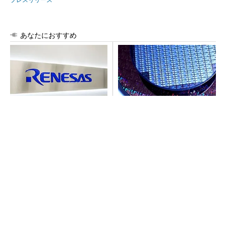
あなたにおすすめ
ルネサス高崎工場が閉鎖へ
令和8年熊本地震、半導体メー
「6インチライン維持限界」
カー工場の対応状況
操業50年
SNSアカウントを着実に成長。実はみんなココ
使ってます。
PR(Dreaw合同会社)
SNSアカウントを着実に成長。実はみんなココ
使ってます。