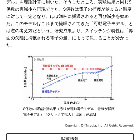
デル」を理論計算に用いた。そうしたところ、実験結果と同じS
係数の再減少を再現できた。S係数は電子の捕獲が始まると温度
に対して一定となり、ほぼ満杯に捕獲されると再び減少を始め
た。このモデルはこれまで提唱されてきた「可動電子モデル」と
は逆の考え方だという。研究成果より、スイッチング特性は「界
面の欠陥に捕獲される電子の量」によって決まることが分かっ
た。
S係数の理論計算結果（赤線が可動電子モデル、青線が捕獲
電子モデル）［クリックで拡大］ 出所：産総研
Copyright © ITmedia, Inc. All Rights Reserved.
関連情報