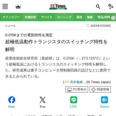
テクノロジー
先端技術
デバイス
センシング
通信
無線
部品/材料
ニュース
2023年12月20日
0.015Kまでの電気特性を測定
超極低温動作トランジスタのスイッチング特性を
解明
産業技術総合研究所（産総研）は、0.015K（－273.135℃）とい
う超極低温におけるトランジスタのスイッチング特性を解明し
た。研究成果は量子コンピュータ用制御回路の設計などに適用で
きるとみられている。
[
馬本隆綱
，EE Times Japan]
PC用表示
関連情報
Share
Post
LINE
Hatena