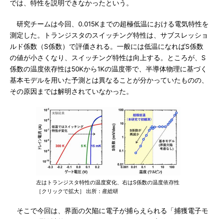
では、特性を説明できなかったという。
研究チームは今回、0.015Kまでの超極低温における電気特性を
測定した。トランジスタのスイッチング特性は、サブスレッショ
ルド係数（S係数）で評価される。一般には低温になればS係数
の値が小さくなり、スイッチング特性は向上する。ところが、S
係数の温度依存性は50Kから1Kの温度帯で、半導体物理に基づく
基本モデルを用いた予測とは異なることが分かっていたものの、
その原因までは解明されていなかった。
左はトランジスタ特性の温度変化、右はS係数の温度依存性
［クリックで拡大］ 出所：産総研
そこで今回は、界面の欠陥に電子が捕らえられる「捕獲電子モ