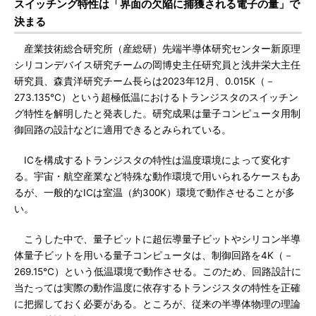
スイッチング特性は「界面の欠陥に捕獲される電子の量」で
決まる
産業技術総合研究所（産総研）先端半導体研究センター新原理
シリコンデバイス研究チームの岡博史主任研究員と浅井栄大主任
研究員、森貴洋研究チーム長らは2023年12月、0.015K（－
273.135℃）という超極低温におけるトランジスタのスイッチン
グ特性を解明したと発表した。研究成果は量子コンピュータ用制
御回路の設計などに適用できるとみられている。
ICを構成するトランジスタの特性は温度環境によって変化す
る。宇宙・航空産業など特殊な動作環境で用いられるケースもあ
るが、一般的なICは室温（約300K）環境で動作させることが多
い。
こうした中で、量子ビットに超伝導量子ビットやシリコン半導
体量子ビットを用いる量子コンピュータは、制御回路を4K（－
269.15℃）という低温環境で動作させる。このため、回路設計に
当たっては実際の動作温度に依存するトランジスタの特性を正確
に把握しておく必要がある。ところが、従来の半導体物理の理論