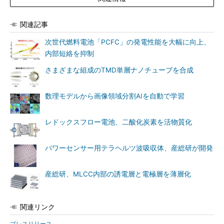
関連記事
次世代燃料電池「PCFC」の発電性能を大幅に向上、
内部短絡を抑制
さまざまな組成のTMD単層ナノチューブを合成
数理モデルから画像領域分割AIを自動で学習
レドックスフロー電池、二酸化炭素を活物質化
パワーセンサー用テラヘルツ波吸収体、産総研が開発
産総研、MLCC内部の誘電層と電極層を薄層化
関連リンク
プレスリリース