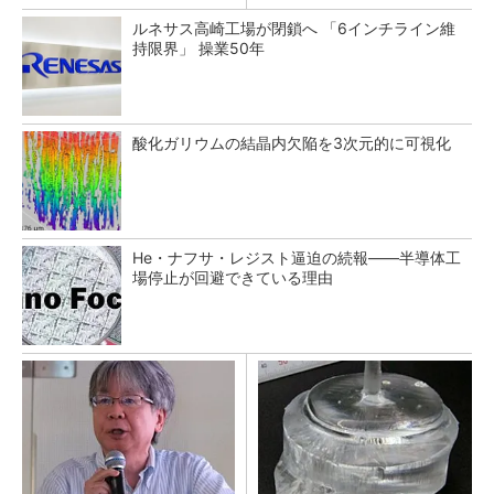
ルネサス高崎工場が閉鎖へ 「6インチライン維
持限界」 操業50年
酸化ガリウムの結晶内欠陥を3次元的に可視化
He・ナフサ・レジスト逼迫の続報――半導体工
場停止が回避できている理由