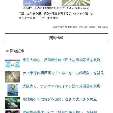
単離した単層を用い多数の電極を有するデバイスを作製［ク
リックで拡大］ 出所：東京大学
Copyright © ITmedia, Inc. All Rights Reserved.
関連情報
関連記事
東京大学ら、反強磁性体で巨大な磁場応答を観測
ナノ半導体間界面で「エネルギー共鳴現象」を発見
大阪大ら、ナノポア内のイオン流で冷温器を実現
電池用ゲル電解質を開発、硬さと丈夫さを両立
強磁性半導体が示す「特異な振る舞い」を解明