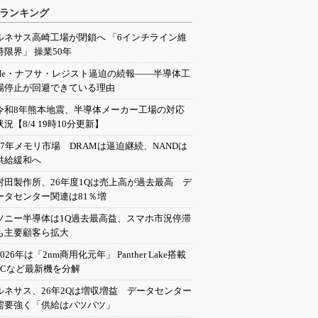
ランキング
ルネサス高崎工場が閉鎖へ 「6インチライン維
持限界」 操業50年
He・ナフサ・レジスト逼迫の続報――半導体工
場停止が回避できている理由
令和8年熊本地震、半導体メーカー工場の対応
状況【8/4 19時10分更新】
27年メモリ市場 DRAMは逼迫継続、NANDは
供給緩和へ
村田製作所、26年度1Qは売上高が過去最高 デ
ータセンター関連は81％増
ソニー半導体は1Q過去最高益、スマホ市況停滞
も主要顧客ら拡大
2026年は「2nm商用化元年」 Panther Lake搭載
PCなど最新機を分解
ルネサス、26年2Qは増収増益 データセンター
需要強く「供給はパツパツ」