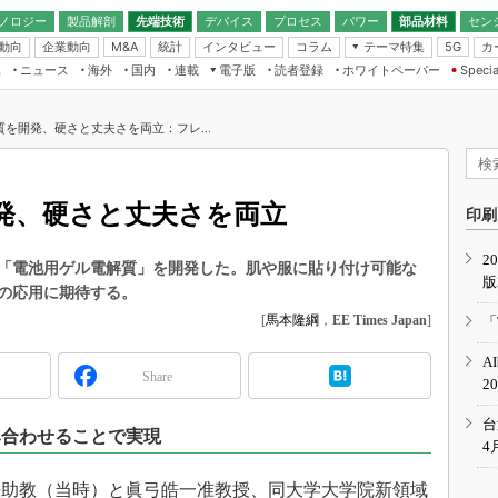
ノロジー
製品解剖
先端技術
デバイス
プロセス
パワー
部品材料
セン
動向
企業動向
統計
インタビュー
コラム
テーマ特集
カ
M&A
5G
ギー
ナログ
無線
集
ニュース
海外
国内
連載
電子版
読者登録
ホワイトペーパー
Specia
フィジカルAI
IoT・エッジコ
モリ
EXPO
Microchip情報
ストレージ通信
EE Times Japan×EDN Japan統合電
エッジAI
子版
I
SEMICON Japan
を開発、硬さと丈夫さを両立：フレ...
デバイス通信
パワーエレクトロニクス
電子ブックレット
イコン
CEATEC
のナノフォーカス
半導体後工程
GA
EdgeTech＋
業界スコープ
発、硬さと丈夫さを両立
読者調査（EE Times Research）
印刷
TECHNO-FRONT
のエレ・組み込みプレイバ
カーボンニュートラル
2
人とくるま展
「電池用ゲル電解質」を開発した。肌や服に貼り付け可能な
版
IoT
直前エンジニアの社会人大
の応用に期待する。
電源設計（EDN Japan）
[
馬本隆綱
，
EE Times Japan
]
「
数字」で回してみよう
エレクトロニクス入門（EDN
A
Japan）
ード ～Behind the
Share
2
rd
年で起こったこと、次の10年
台
み合わせることで実現
こと
4
で探るアジアの新トレンド
助教（当時）と眞弓皓一准教授、同大学大学院新領域