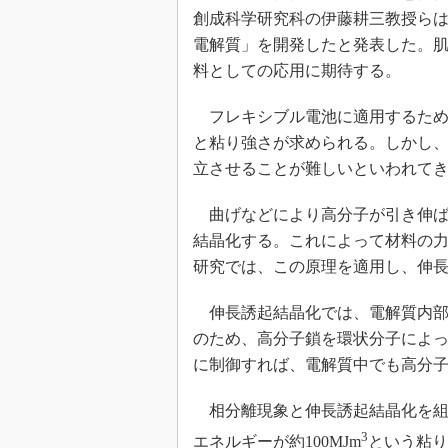
光伝送技
創成科学研究科の伊藤耕三教授らは2
“異端児
電解質」を開発したと発表した。
改革、執
料としての応用に期待する。
イノベー
フレキシブル電池に適用するため
JASA発
と粘り強さが求められる。しかし
IHSア
立させることが難しいといわれて
「英語に
ための新
曲げなどにより高分子が引き伸ば
結晶化する。これによって材料の
研究では、この原理を適用し、伸
伸長誘起結晶化では、電解質内部
のため、高分子鎖を環状分子によ
に制御すれば、電解質中でも高分
相分離現象と伸長誘起結晶化を組み
3
エネルギーが約100MJm
という粘り