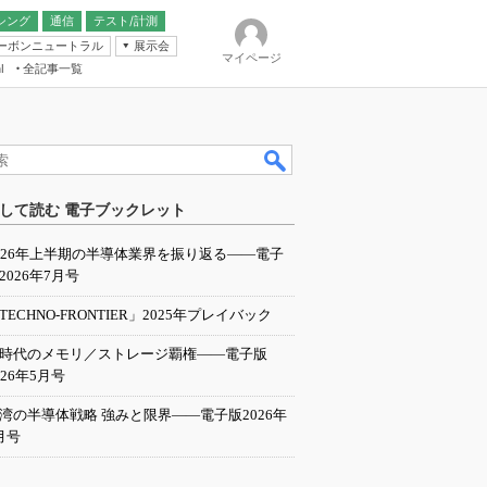
シング
通信
テスト/計測
ーボンニュートラル
展示会
マイページ
全記事一覧
l
ンピューティング
して読む 電子ブックレット
IER
026年上半期の半導体業界を振り返る――電子
2026年7月号
TECHNO-FRONTIER」2025年プレイバック
I時代のメモリ／ストレージ覇権――電子版
026年5月号
湾の半導体戦略 強みと限界――電子版2026年
月号