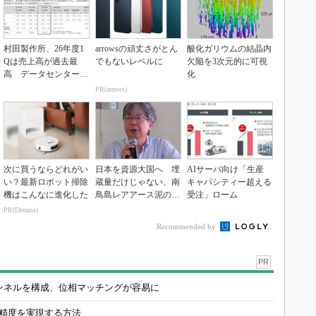
村田製作所、26年度1
arrowsの頑丈さがとん
酸化ガリウムの結晶内
Qは売上高が過去最
でもないレベルに
欠陥を3次元的に可視
高 データセンター関
化
連は81％増
PR(arrows)
次に買うならどれがい
日本を資源大国へ 埋
AIサーバ向け「生産
い？最新ロボット掃除
蔵量だけじゃない、南
キャパシティー超える
機はこんなに進化した
鳥島レアアース泥の価
受注」ローム
値
PR(Dreame)
Recommended by
PR
チャンネルを構成、位相マッチングが容易に
の精度を実現する方法