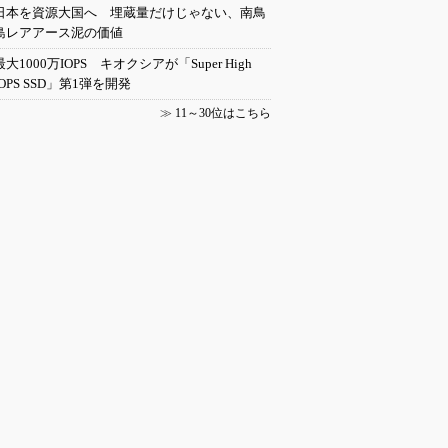
日本を資源大国へ 埋蔵量だけじゃない、南鳥
島レアアース泥の価値
最大1000万IOPS キオクシアが「Super High
IOPS SSD」第1弾を開発
≫
11～30位はこちら