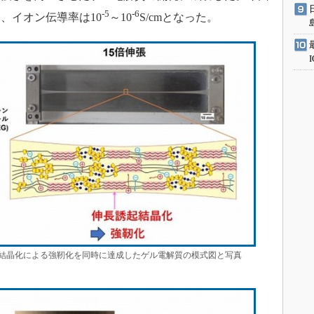
-5
-6
、イオン伝導率は10
～10
S/cmとなった。
結晶化による強靭化を同時に達成したゲル電解質の模式図と写真