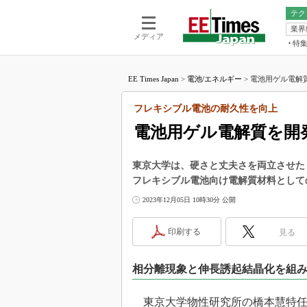
テク
業界
電池／エネル
ア
メディア
特
メ
福田昭の
LS
EE Times Japan
>
電池/エネルギー
>
電池用ゲル電解質
福田昭の
マ
湯之上隆
フレキシブル電池の耐久性を向上
FP
大山聡の
電池用ゲル電解質を開
大原雄介
ック
東京大学は、硬さと丈夫さを両立させた
リタイア
フレキシブル電池向け電解質材料として
学漂流記
2023年12月05日 10時30分 公開
世界を「
踊るバズワ
印刷する
見る
Buzzwo
この10
相分離現象と伸長誘起結晶化を組
で起こる
製品分解
東京大学物性研究所の橋本慧特任