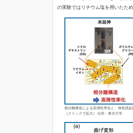
の実験ではリチウム塩を用いたため
相分離構造による高弾性率化と、伸長誘起
［クリックで拡大］ 出所：東京大学