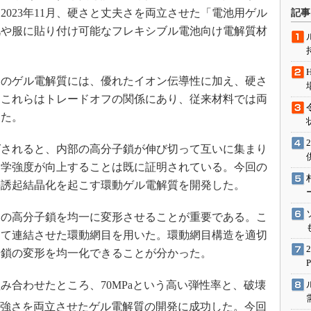
術を知る
023年11月、硬さと丈夫さを両立させた「電池用ゲル
記事
エンジニア”が仕掛けた社内
肌や服に貼り付け可能なフレキシブル電池向け電解質材
念の180日
ションは日本を救うのか
のゲル電解質には、優れたイオン伝導性に加え、硬さ
IoT通信
、これらはトレードオフの関係にあり、従来材料では両
ナリスト「未来展望」
きた。
愛されないエンジニア」の
行動論
されると、内部の高分子鎖が伸び切って互いに集まり
力学強度が向上することは既に証明されている。今回の
長誘起結晶化を起こす環動ゲル電解質を開発した。
の高分子鎖を均一に変形させることが重要である。こ
って連結させた環動網目を用いた。環動網目構造を適切
子鎖の変形を均一化できることが分かった。
合わせたところ、70MPaという高い弾性率と、破壊
強さを両立させたゲル電解質の開発に成功した。今回