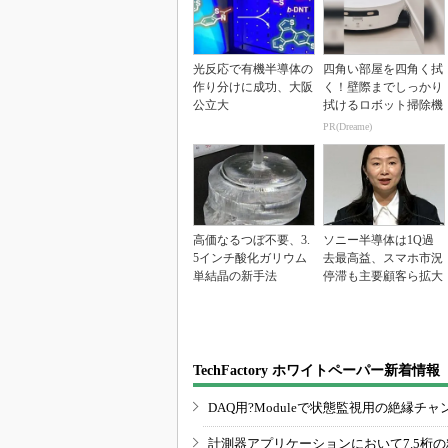
光反応で有機半導体の
四角い部屋を四角く拭
作り分けに成功、大阪
く！壁際までしっかり
公立大
拭けるロボット掃除機
PR(Dreame)
高価なるつぼ不要、3.
ソニー半導体は1Q過
5インチ酸化ガリウム
去最高益、スマホ市況
単結晶の新手法
停滞も主要顧客ら拡大
TechFactory ホワイトペーパー新着情報
DAQ用?Moduleで状態監視用の絶縁
計測器アプリケーションにおいて7.5桁