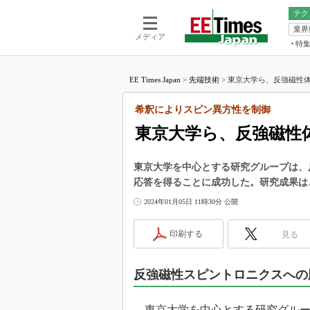
テク
業界
電池／エネル
ア
メディア
特
メ
福田昭の
LS
EE Times Japan
>
先端技術
>
東京大学ら、反強磁性体
福田昭の
マ
湯之上隆
希釈によりスピン異方性を制御
FP
大山聡の
東京大学ら、反強磁性
大原雄介
ック
東京大学を中心とする研究グループは、
リタイア
応答を得ることに成功した。研究成果は
学漂流記
2024年01月05日 11時30分 公開
世界を「
踊るバズワ
印刷する
見る
Buzzwo
この10
で起こる
反強磁性スピントロニクスへの
製品分解
東京大学を中心とする研究グループ