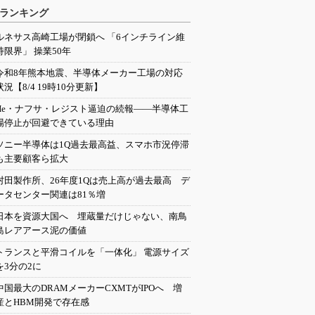
ランキング
ルネサス高崎工場が閉鎖へ 「6インチライン維
持限界」 操業50年
令和8年熊本地震、半導体メーカー工場の対応
状況【8/4 19時10分更新】
He・ナフサ・レジスト逼迫の続報――半導体工
場停止が回避できている理由
ソニー半導体は1Q過去最高益、スマホ市況停滞
も主要顧客ら拡大
村田製作所、26年度1Qは売上高が過去最高 デ
ータセンター関連は81％増
日本を資源大国へ 埋蔵量だけじゃない、南鳥
島レアアース泥の価値
トランスと平滑コイルを「一体化」 電源サイズ
を3分の2に
中国最大のDRAMメーカーCXMTがIPOへ 増
産とHBM開発で存在感