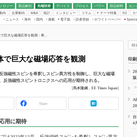
ノロジー
製品解剖
先端技術
デバイス
プロセス
パワー
部品材料
セン
動向
企業動向
統計
インタビュー
コラム
テーマ特集
カ
M&A
5G
ギー
ナログ
無線
集
ニュース
海外
国内
連載
電子版
読者登録
ホワイトペーパー
Specia
フィジカルAI
IoT・エッジコ
モリ
EXPO
Microchip情報
ストレージ通信
EE Times Japan×EDN Japan統合電
エッジAI
子版
I
SEMICON Japan
で巨大な磁場応答を観測：希...
デバイス通信
パワーエレクトロニクス
電子ブックレット
イコン
CEATEC
のナノフォーカス
半導体後工程
GA
EdgeTech＋
業界スコープ
体で巨大な磁場応答を観測
読者調査（EE Times Research）
印刷
TECHNO-FRONT
のエレ・組み込みプレイバ
カーボンニュートラル
2
人とくるま展
反強磁性スピンを希釈しスピン異方性を制御し、巨大な磁場
版
IoT
直前エンジニアの社会人大
、反強磁性スピントロニクスへの応用が期待される。
電源設計（EDN Japan）
[
馬本隆綱
，
EE Times Japan
]
「
数字」で回してみよう
エレクトロニクス入門（EDN
A
Japan）
ード ～Behind the
Share
2
rd
年で起こったこと、次の10年
台
こと
応用に期待
4
で探るアジアの新トレンド
は2023年12月、反強磁性スピンを希釈しスピン異方