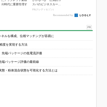
たチップレット集積
が作るべき「圧倒的コ
AI時代に重要性増す
スパのビジネスカー
ド」
PR(クレディセゾン)
Recommended by
PR
チャンネルを構成、位相マッチングが容易に
の精度を実現する方法
 先端パッケージの低電流評価
先端パッケージ評価の最前線
状態・粉体混合状態を可視化する方法とは