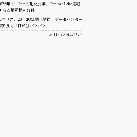
2026年は「2nm商用化元年」 Panther Lake搭載
PCなど最新機を分解
ルネサス、26年2Qは増収増益 データセンター
需要強く「供給はパツパツ」
≫
11～30位はこちら