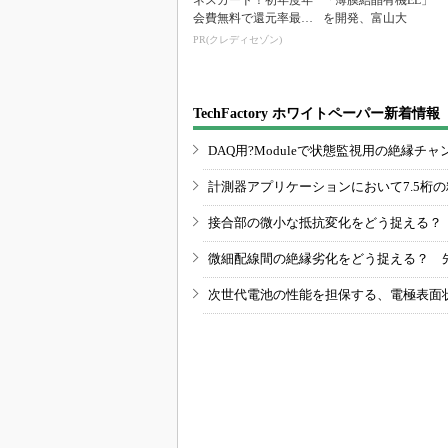
ネスカード！初年度年
「薄膜結晶有機EL」
会費無料で還元率最大
を開発、富山大
1.125%
PR(クレディセゾン)
TechFactory ホワイトペーパー新着情報
DAQ用?Moduleで状態監視用の絶縁
計測器アプリケーションにおいて7.5桁
接合部の微小な抵抗変化をどう捉える？
微細配線間の絶縁劣化をどう捉える？ 
次世代電池の性能を担保する、電極表面