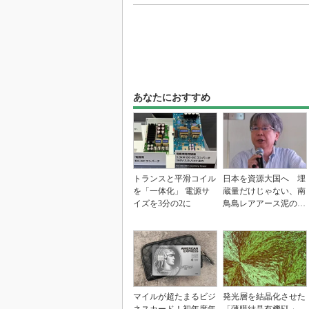
あなたにおすすめ
トランスと平滑コイル
日本を資源大国へ 埋
を「一体化」 電源サ
蔵量だけじゃない、南
イズを3分の2に
鳥島レアアース泥の価
値
マイルが超たまるビジ
発光層を結晶化させた