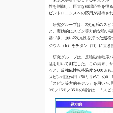
光伝送技
性を制御し、巨大な磁場応答を得
“異端児
ピントロニクスへの応用が期待さ
改革、執
イノベー
研究グループは、2次元系のスピ
JASA発
と、実効的にスピン等方的な強い
IHSア
基づき、強い2次元性を持った超格子「
「英語に
ジウム（Ir）をチタン（Ti）に
ための新
研究グループは、反強磁性秩序パ
乱を用いて測定した。この結果、サイ
ると、反強磁性転移温度を600％
スピン相互作用（50ミリeV）の0
「スピン等方的モデル」を用いた
0％／15％／35％の場合は、「ス