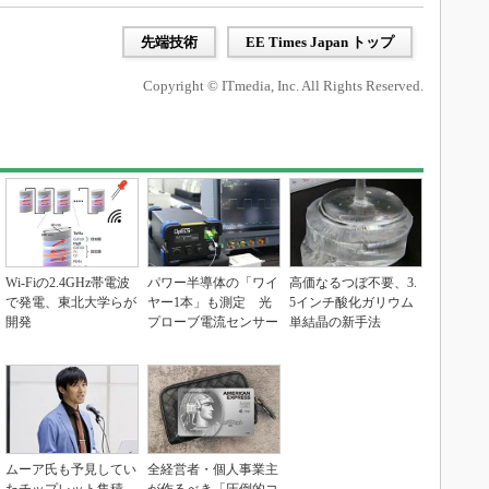
先端技術
EE Times Japan トップ
Copyright © ITmedia, Inc. All Rights Reserved.
Wi-Fiの2.4GHz帯電波
パワー半導体の「ワイ
高価なるつぼ不要、3.
で発電、東北大学らが
ヤー1本」も測定 光
5インチ酸化ガリウム
開発
プローブ電流センサー
単結晶の新手法
ムーア氏も予見してい
全経営者・個人事業主