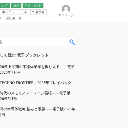
シング
通信
テスト/計測
ーボンニュートラル
展示会
マイページ
全記事一覧
l
ンピューティング
して読む 電子ブックレット
IER
026年上半期の半導体業界を振り返る――電子
2026年7月号
TECHNO-FRONTIER」2025年プレイバック
I時代のメモリ／ストレージ覇権――電子版
026年5月号
湾の半導体戦略 強みと限界――電子版2026年
月号