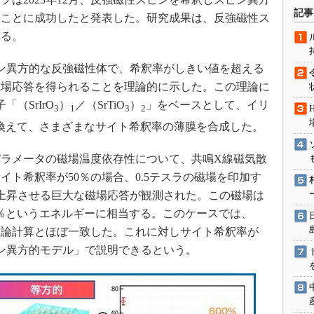
術を知る
記事
ることに成功したと発表した。研究成果は、反強磁性ス
エンジニア”が仕掛けた社内
れる。
念の180日
ションは日本を救うのか
ン異方的な反強磁性体で、希釈率がしきい値を超える
IoT通信
磁場応答を得られることを理論的に示した。この理論に
ナリスト「未来展望」
（SrIrO
）
／（SrTiO
）
」をベースとして、イリ
3
1
3
2
愛されないエンジニア」の
置き換えて、さまざまなサイト希釈率の薄膜を合成した。
行動論
ラメータの磁場温度依存性について、共鳴X線磁気散
ト希釈率が50％の場合、0.5テスラの磁場を印加す
も上昇させる巨大な磁場応答が観測された。この磁場は
.1％というエネルギーに相当する。このケースでは、
理論計算とほぼ一致した。これに対しサイト希釈率が
ピン異方的モデル」で説明できるという。