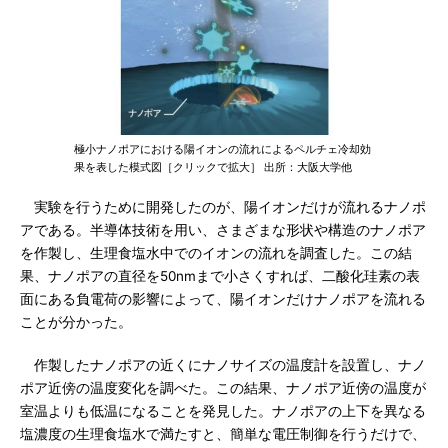
極小ナノポアにおける陽イオンの流れによるペルチェ冷却効
果を表した模式図［クリックで拡大］ 出所：大阪大学他
実験を行うために開発したのが、陽イオンだけが流れるナノポ
アである。半導体技術を用い、さまざまな形状や構造のナノポア
を作製し、生理食塩水中でのイオンの流れを調査した。この結
果、ナノポアの直径を50nmまで小さくすれば、二酸化珪素の表
面にある負電荷の影響によって、陽イオンだけナノポアを流れる
ことが分かった。
作製したナノポアの近くにナノサイズの温度計を設置し、ナノ
ポア近傍の温度変化を調べた。この結果、ナノポア近傍の温度が
室温よりも低温になることを発見した。ナノポアの上下を異なる
塩濃度の生理食塩水で満たすと、簡単な電圧制御を行うだけで、