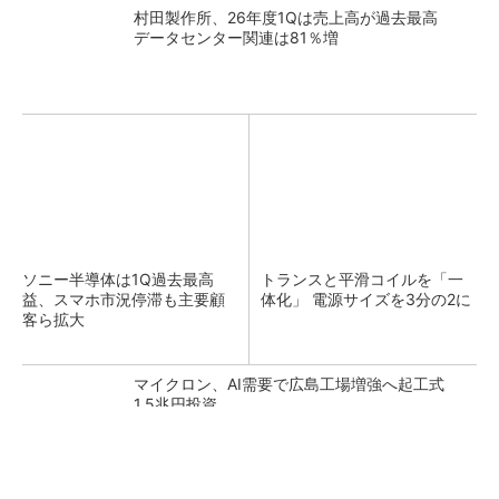
村田製作所、26年度1Qは売上高が過去最高
データセンター関連は81％増
ソニー半導体は1Q過去最高
トランスと平滑コイルを「一
益、スマホ市況停滞も主要顧
体化」 電源サイズを3分の2に
客ら拡大
マイクロン、AI需要で広島工場増強へ起工式
1.5兆円投資