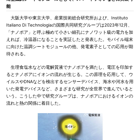
能
大阪大学や東京大学、産業技術総合研究所および、Instituto
Italiano Di Technologiaの国際共同研究グループは2023年12月、
「ナノポア」と呼ぶ極めて小さい細孔にナノワット級の電力を加
えれば、冷温器になることを実証したと発表した。モバイル端末
に向けた温調シートモジュールの他、発電素子としての応用が期
待される。
生理食塩水などの電解質液でナノポアを満たし、電圧を印加す
るとナノポアにイオンの流れが生じる。この原理を応用して、ウ
イルスやDNAなどを検出するセンサーデバイス、海水や河水を用
いた発電デバイスなど、さまざまな研究が全世界で進んでいると
いう。こうした中で研究グループは、ナノポアにおけるイオンの
流れと熱の関係に着目した。