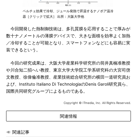
ペルチェ効果で冷却、ジュール発熱で昇温するナノポア温冷
器［クリックで拡大］ 出所：大阪大学他
今回開発した熱制御技術は、多孔質膜を応用することで厚みが
数十ナノメートルの薄膜デバイスで、大きな面積を効率よく加熱
／冷却することが可能となり、スマートフォンなどにも容易に実
装できるという。
今回の研究成果は、大阪大学産業科学研究所の筒井真楠准教授
や川合知二招へい教授、東京大学大学院工学系研究科の大宮司啓
文教授、徐偉倫准教授、産業技術総合研究所の横田一道研究員お
よび、Instituto Italiano Di TechnologiaのDenis Garoli研究員ら、
国際共同研究グループによるものである。
Copyright © ITmedia, Inc. All Rights Reserved.
関連情報
関連記事