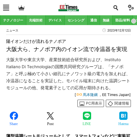
テクノロジー
先端技術
デバイス
センシング
通信
無線
部品/材料
ニュース
2023年12月12日
陽イオンだけが流れるナノポア
大阪大ら、ナノポア内のイオン流で冷温器を実現
大阪大学や東京大学、産業技術総合研究所および、Instituto
Italiano Di Technologiaの国際共同研究グループは、「ナノポ
ア」と呼ぶ極めて小さい細孔にナノワット級の電力を加えれば、
冷温器になることを実証した。モバイル端末に向けた温調シート
モジュールの他、発電素子としての応用が期待される。
[
馬本隆綱
，EE Times Japan]
PC用表示
関連情報
Share
Post
LINE
Hatena
薄型温調シートモジュールとして、スマートフォンなどに実装可