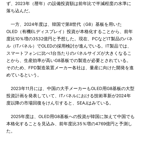
ず、2023年（暦年）の設備投資額は前年比で半減程度の水準に
落ち込んだ。
一方、2024年度は、韓国で第8世代（G8）基板を用いた
OLED（有機ELディスプレイ）投資が本格化することから、前年
度比10％増の3532億円と予想した。現在、PCなどIT製品のパネ
ル（ITパネル）でOLEDの採用検討が進んでいる。IT製品では、
スマートフォンに比べ1台当たりのパネルサイズが大きくなるこ
とから、生産効率が高いG8基板での製造が必要とされている。
そのため、FPD製造装置メーカー各社は、量産に向けた開発を進
めているという。
2023年11月には、中国の大手メーカーもOLED用G8基板の大型
投資計画を発表していて、ITパネルにおける技術革新が2024年
度以降の市場回復をけん引すると、SEAJはみている。
2025年度は、OLED用G8基板への投資が韓国に加えて中国でも
本格化することを見込み、前年度比35％増の4769億円と予測し
た。