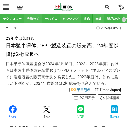
テクノロジー
先端技術
デバイス
センシング
通信
無線
部品/材料
ニュース
2024年1月22日
23年度は苦戦も
日本製半導体／FPD製造装置の販売高、24年度以
降は2桁成長へ
日本半導体装置協会は2024年1月18日、2023～2025年度におけ
る日本製半導体製造装置およびFPD（フラットパネルディスプレ
イ）製造装置の販売高予測を発表した。2023年度は、ともに厳
しい予測だが、2024年度以降は2桁成長を見込んでいる。
[
半田翔希
，EE Times Japan]
PC用表示
関連情報
Share
Post
LINE
Hatena