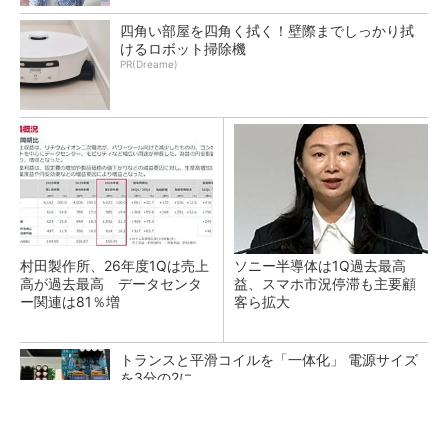
四角い部屋を四角く拭く！壁際までしっかり拭
けるロボット掃除機
PR(Dreame)
村田製作所、26年度1Qは売上
ソニー半導体は1Q過去最高
高が過去最高 データセンタ
益、スマホ市況停滞も主要顧
ー関連は81％増
客ら拡大
トランスと平滑コイルを「一体化」 電源サイズ
を3分の2に