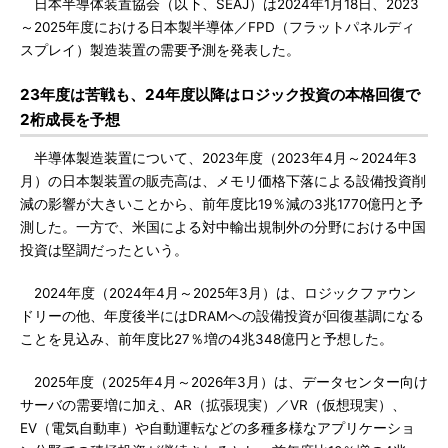
日本半導体装置協会（以下、SEAJ）は2024年1月18日、2023
～2025年度における日本製半導体／FPD（フラットパネルディ
スプレイ）製造装置の需要予測を発表した。
23年度は苦戦も、24年度以降はロジック投資の本格回復で
2桁成長を予想
半導体製造装置について、2023年度（2023年4月～2024年3
月）の日本製装置の販売高は、メモリ価格下落による設備投資削
減の影響が大きいことから、前年度比19％減の3兆1770億円と予
測した。一方で、米国による対中輸出規制外の分野における中国
投資は堅調だったという。
2024年度（2024年4月～2025年3月）は、ロジックファウン
ドリーの他、年度後半にはDRAMへの設備投資が回復基調になる
ことを見込み、前年度比27％増の4兆348億円と予想した。
2025年度（2025年4月～2026年3月）は、データセンター向け
サーバの需要増に加え、AR（拡張現実）／VR（仮想現実）、
EV（電気自動車）や自動運転などの多種多様なアプリケーショ