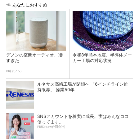
あなたにおすすめ
デノンの空間オーディオ、凄
令和8年熊本地震、半導体メー
すぎた
カー工場の対応状況
PR(デノン)
ルネサス高崎工場が閉鎖へ 「6インチライン維
持限界」 操業50年
SNSアカウントを着実に成長。実はみんなココ
使ってます。
PR(Dreaw合同会社)