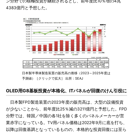
ン分野での積極投資が継続されるとし、前年度比10％増の4兆
4383億円と予想した。
日本製半導体製造装置の販売高の推移（2023～2025年度は
予測値）［クリックで拡大］ 出所：SEAJ
OLED用G8基板投資が本格化、ITパネルが回復のけん引役に
日本製FPD製造装置の2023年度の販売高は、大型の設備投資
が少ないことから、前年度比25％減の3211億円と予想した。FPD
分野では、韓国／中国の各1社を除く多くのパネルメーカーが営
業赤字になっている。TV用パネル価格は2022年9月に底を打ち、
以降は回復基調となっているものの、本格的な投資回復には至ら