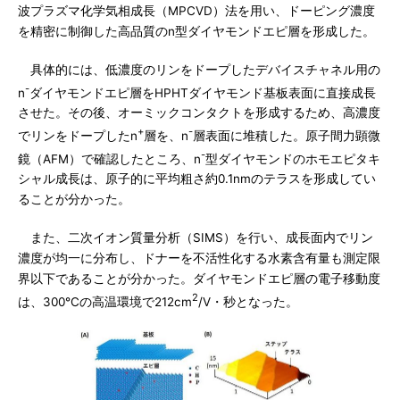
波プラズマ化学気相成長（MPCVD）法を用い、ドーピング濃度
を精密に制御した高品質のn型ダイヤモンドエピ層を形成した。
具体的には、低濃度のリンをドープしたデバイスチャネル用の
-
n
ダイヤモンドエピ層をHPHTダイヤモンド基板表面に直接成長
させた。その後、オーミックコンタクトを形成するため、高濃度
+
-
でリンをドープしたn
層を、n
層表面に堆積した。原子間力顕微
-
鏡（AFM）で確認したところ、n
型ダイヤモンドのホモエピタキ
シャル成長は、原子的に平均粗さ約0.1nmのテラスを形成してい
ることが分かった。
また、二次イオン質量分析（SIMS）を行い、成長面内でリン
濃度が均一に分布し、ドナーを不活性化する水素含有量も測定限
界以下であることが分かった。ダイヤモンドエピ層の電子移動度
2
は、300℃の高温環境で212cm
/V・秒となった。