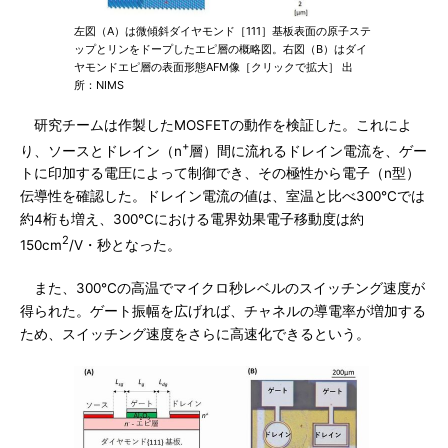
左図（A）は微傾斜ダイヤモンド［111］基板表面の原子ステ
ップとリンをドープしたエピ層の概略図。右図（B）はダイ
ヤモンドエピ層の表面形態AFM像［クリックで拡大］ 出
所：NIMS
研究チームは作製したMOSFETの動作を検証した。これによ
+
り、ソースとドレイン（n
層）間に流れるドレイン電流を、ゲー
トに印加する電圧によって制御でき、その極性から電子（n型）
伝導性を確認した。ドレイン電流の値は、室温と比べ300℃では
約4桁も増え、300℃における電界効果電子移動度は約
2
150cm
/V・秒となった。
また、300℃の高温でマイクロ秒レベルのスイッチング速度が
得られた。ゲート振幅を広げれば、チャネルの導電率が増加する
ため、スイッチング速度をさらに高速化できるという。