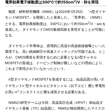
2
電界効果電子移動度は300℃で約150cm
/V・秒を実現
物質・材料研究機構（NIMS）は2024年1月25日、「n型ダイヤ
モンドMOSFET」を開発したと発表した。「世界初」（NIMS）
2
とする。電界効果移動度は、300℃において約150cm
/V・secを
達成した。ダイヤモンドCMOS集積回路を実現することが可能に
なる。
ダイヤモンド半導体は、原理的に高温や高放射線被曝といった
環境でも、高い絶縁耐圧や高速スイッチングが可能である。とこ
ろが、CMOS構造を実現するために必要となるn型チャネル
MOSFETの形成は、ドーピング制御が難しいなどの理由により、
これまで実現されていなかったという。
n型ダイヤモンドMOSFETを形成するには、結晶品質が高いダ
-
イヤモンドn
型チャネルエピタキシャル（以下エピ）層と導電性
+
が高いn
コンタクトエピ層を成長させる必要がある。
NIMSの研究チームは今回、高温高圧合成（HPHT）単結晶ダ
イヤモンド基板［111］結晶面に、NIMSが独自開発したマイクロ