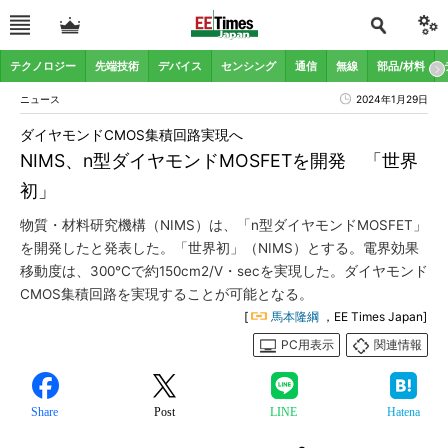
テクノロジー
先端技術
デバイス
センシング
通信
無線
部品/材料
ニュース
2024年1月29日
ダイヤモンドCMOS集積回路実現へ
NIMS、n型ダイヤモンドMOSFETを開発 「世界
初」
物質・材料研究機構（NIMS）は、「n型ダイヤモンドMOSFET」
を開発したと発表した。「世界初」（NIMS）とする。電界効果
移動度は、300℃で約150cm2/V・secを実現した。ダイヤモンド
CMOS集積回路を実現することが可能となる。
[
馬本隆綱
，EE Times Japan]
PC用表示
関連情報
Share
Post
LINE
Hatena