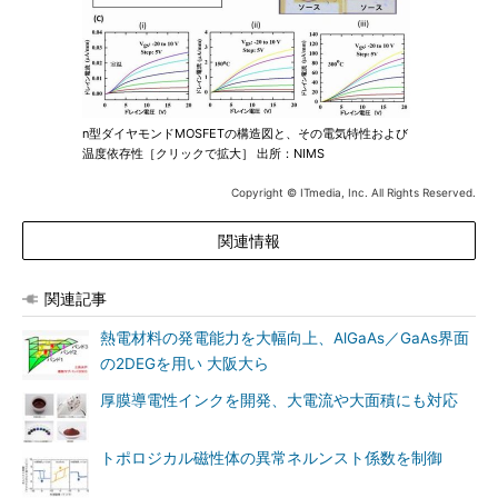
n型ダイヤモンドMOSFETの構造図と、その電気特性および
温度依存性［クリックで拡大］ 出所：NIMS
Copyright © ITmedia, Inc. All Rights Reserved.
関連情報
関連記事
熱電材料の発電能力を大幅向上、AlGaAs／GaAs界面
の2DEGを用い 大阪大ら
厚膜導電性インクを開発、大電流や大面積にも対応
トポロジカル磁性体の異常ネルンスト係数を制御