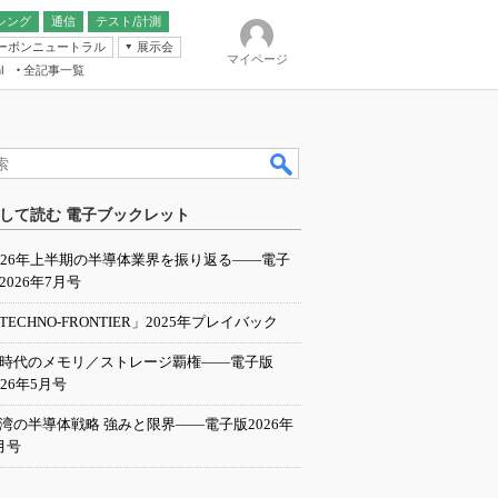
シング
通信
テスト/計測
ーボンニュートラル
展示会
マイページ
全記事一覧
l
ンピューティング
して読む 電子ブックレット
IER
026年上半期の半導体業界を振り返る――電子
2026年7月号
TECHNO-FRONTIER」2025年プレイバック
I時代のメモリ／ストレージ覇権――電子版
026年5月号
湾の半導体戦略 強みと限界――電子版2026年
月号