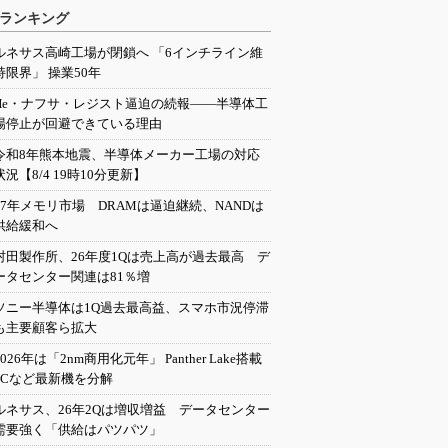
ランキング
ルネサス高崎工場が閉鎖へ 「6インチライン維
持限界」 操業50年
He・ナフサ・レジスト逼迫の続報――半導体工
場停止が回避できている理由
令和8年熊本地震、半導体メーカー工場の対応
状況【8/4 19時10分更新】
27年メモリ市場 DRAMは逼迫継続、NANDは
供給緩和へ
村田製作所、26年度1Qは売上高が過去最高 デ
ータセンター関連は81％増
ソニー半導体は1Q過去最高益、スマホ市況停滞
も主要顧客ら拡大
2026年は「2nm商用化元年」 Panther Lake搭載
PCなど最新機を分解
ルネサス、26年2Qは増収増益 データセンター
需要強く「供給はパツパツ」