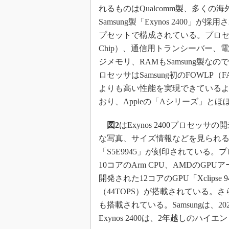
れるものはQualcomm製、多くの
Samsung製「Exynos 2400
プセットで構成されている。プロセッサ
Chip）、通信用トランシーバー、電
ジメモリ、RAMもSamsung製なの
ロセッサはSamsung初のFOWLP（FAN
よりも高い性能を実現できている
おり、Appleの「Aシリーズ」と
図2
はExynos 2400プロセ
な写真、サイズ情報などを見られ
「S5E9945」が刻印されている。プ
10コアのArm CPU、AMDのG
開発された12コアのGPU「Xclips
（44TOPS）が搭載されている。
も搭載されている。Samsungは、2
Exynos 2400は、2年越しのハ