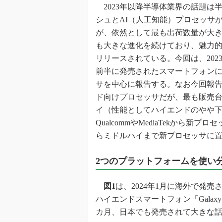
光伝送技
2023年以降半導体業界の話題は
シュとAI（人工知能）プロセッサ
“異端児
改革、執
が、依然として最も出荷数量が大
イノベー
も大きな進化を続けており、魅力
JASA発
リリースされている。今回は、2023
前半に発売されたスマートフォン
IHSア
サを中心に報告する。なお今回報
「英語に
ための新
ド向けプロセッサだが、最も販売
イ（性能としてハイエンドのやや
QualcommやMediaTekから
らミドルハイまで新プロセッサに
2つのプラットフォームを使い分けるS
図1
は、2024年1月に海外で発売されたSa
ハイエンドスマートフォン「Galaxy 
カ月、日本でも発売されて大きな