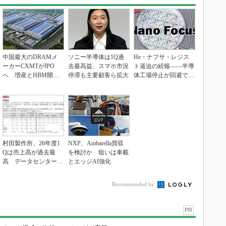
中国最大のDRAMメ
ソニー半導体は1Q過
He・ナフサ・レジス
ーカーCXMTがIPO
去最高益、スマホ市況
ト逼迫の続報――半導
へ 増産とHBM開発
停滞も主要顧客ら拡大
体工場停止が回避でき
で存在感
ている理由
村田製作所、26年度1
NXP、Ambarella買収
Qは売上高が過去最
を検討か 狙いは車載
高 データセンター関
とエッジAI強化
連は81％増
Recommended by
PR