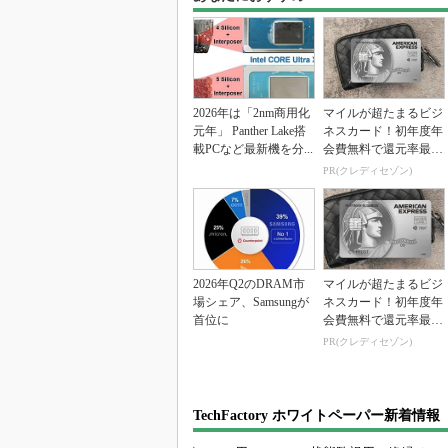
2026年は「2nm商用化
マイルが超たまるビジ
元年」 Panther Lake搭
ネスカード！初年度年
載PCなど最新機を分...
会費無料で還元率最大
1.125%
PR(クレディセゾン)
2026年Q2のDRAM市
マイルが超たまるビジ
場シェア、Samsungが
ネスカード！初年度年
首位に
会費無料で還元率最大
1.125%
PR(クレディセゾン)
TechFactory ホワイトペーパー新着情報