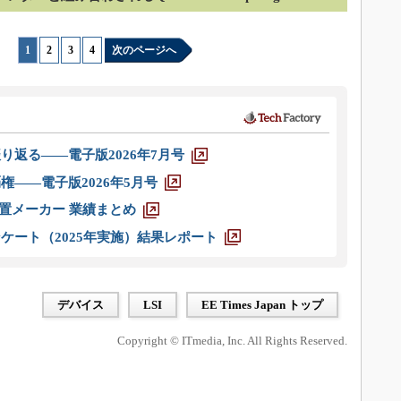
1
|
2
|
3
|
4
次のページへ
り返る――電子版2026年7月号
権――電子版2026年5月号
装置メーカー 業績まとめ
ケート（2025年実施）結果レポート
デバイス
LSI
EE Times Japan トップ
Copyright © ITmedia, Inc. All Rights Reserved.