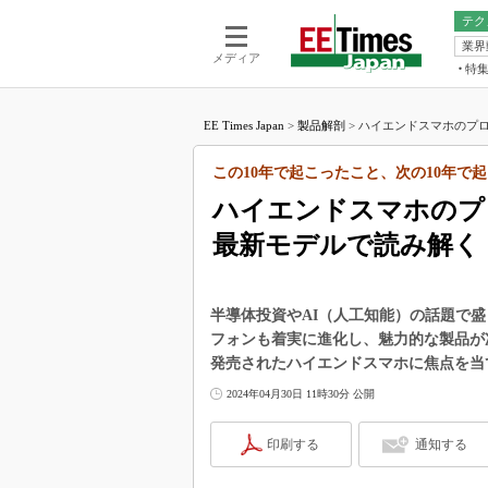
テク
業界
電池／エネル
ア
メディア
特
メ
福田昭の
LS
EE Times Japan
>
製品解剖
>
ハイエンドスマホのプロ
福田昭の
マ
湯之上隆
この10年で起こったこと、次の10年で起
FP
大山聡の
ハイエンドスマホの
大原雄介
最新モデルで読み解く
ック
リタイア
学漂流記
半導体投資やAI（人工知能）の話題で
世界を「
フォンも着実に進化し、魅力的な製品が次
発売されたハイエンドスマホに焦点を当
踊るバズワ
Buzzwo
2024年04月30日 11時30分 公開
この10
で起こる
印刷する
通知する
製品分解