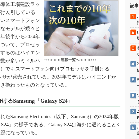
術を知る
半導体工場建設ラッ
記事
がけん引している
エンジニア”が仕掛けた社内
念の180日
きいスマートフォン
ションは日本を救うのか
的なモデルが続々と
IoT通信
年後半から2024年
について、プロセッ
ナリスト「未来展望」
告するのはハイエン
愛されないエンジニア」の
行動論
↑↑↑＞＞＞連載一覧へ＜＜＜↑↑↑
台数が多いミドルハ
下）でもスマートフォン向けプロセッサを手掛ける
新プロセッサが発売されている。2024年モデルはハイエンドか
置き換わったものとなっている。
amsung「Galaxy S24」
msung Electronics（以下、Samsung）の2024年版
S24」の様子である。Galaxy S24は海外に遅れること3
話題になっている。