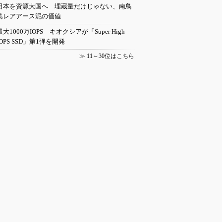
日本を資源大国へ 埋蔵量だけじゃない、南鳥
島レアアース泥の価値
最大1000万IOPS キオクシアが「Super High
IOPS SSD」第1弾を開発
≫
11～30位はこちら