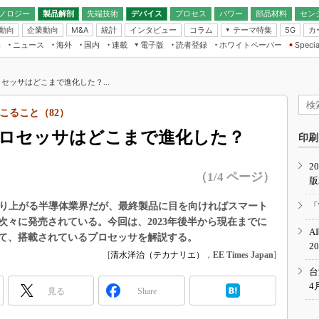
ノロジー
製品解剖
先端技術
デバイス
プロセス
パワー
部品材料
セン
動向
企業動向
統計
インタビュー
コラム
テーマ特集
カ
M&A
5G
ギー
ナログ
無線
集
ニュース
海外
国内
連載
電子版
読者登録
ホワイトペーパー
Specia
フィジカルAI
IoT・エッジコ
モリ
EXPO
Microchip情報
ストレージ通信
EE Times Japan×EDN Japan統合電
エッジAI
子版
I
SEMICON Japan
セッサはどこまで進化した？...
デバイス通信
パワーエレクトロニクス
電子ブックレット
イコン
CEATEC
のナノフォーカス
こること（82）
半導体後工程
GA
EdgeTech＋
業界スコープ
プロセッサはどこまで進化した？
読者調査（EE Times Research）
印刷
TECHNO-FRONT
のエレ・組み込みプレイバ
カーボンニュートラル
2
人とくるま展
（1/4 ページ）
版
IoT
直前エンジニアの社会人大
電源設計（EDN Japan）
盛り上がる半導体業界だが、最終製品に目を向ければスマート
「
数字」で回してみよう
々に発売されている。今回は、2023年後半から現在までに
エレクトロニクス入門（EDN
A
Japan）
て、搭載されているプロセッサを解説する。
ード ～Behind the
2
rd
[
清水洋治（テカナリエ）
，
EE Times Japan
]
年で起こったこと、次の10年
台
こと
4
見る
Share
で探るアジアの新トレンド