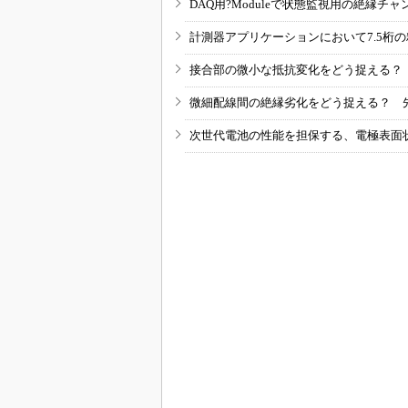
DAQ用?Moduleで状態監視用の絶縁
計測器アプリケーションにおいて7.5桁
接合部の微小な抵抗変化をどう捉える？
微細配線間の絶縁劣化をどう捉える？ 
次世代電池の性能を担保する、電極表面