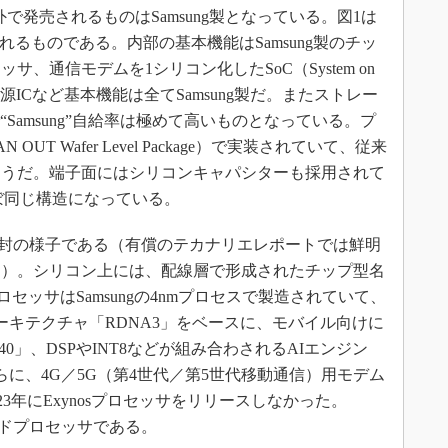
海外で発売されるものはSamsung製となっている。図1は
」が採用されるものである。内部の基本機能はSamsung製のチッ
、通信モデムを1シリコン化したSoC（System on
源ICなど基本機能は全てSamsung製だ。またストレー
で“Samsung”自給率は極めて高いものとなっている。プ
 OUT Wafer Level Package）で実装されていて、従来
ようだ。端子面にはシリコンキャパシターも採用されて
ほぼ同じ構造になっている。
ッサの開封の様子である（有償のテカナリエレポートでは鮮明
る）。シリコン上には、配線層で形成されたチップ型名
ロセッサはSamsungの4nmプロセスで製造されていて、
PUアーキテクチャ「RDNA3」をベースに、モバイル向けに
e 940」、DSPやINT8などが組み合わされるAIエンジン
さらに、4G／5G（第4世代／第5世代移動通信）用モデム
023年にExynosプロセッサをリリースしなかった。
イエンドプロセッサである。