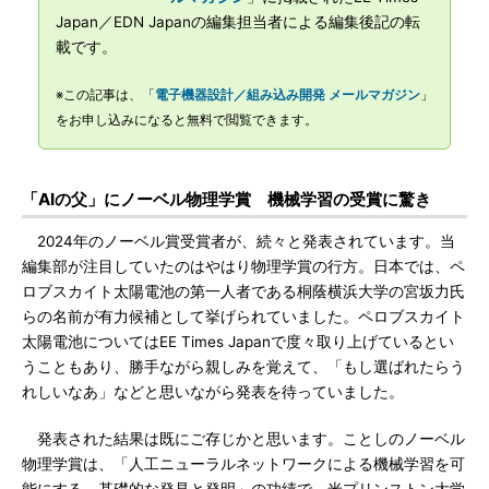
Japan／EDN Japanの編集担当者による編集後記の転
載です。
※この記事は、「
電子機器設計／組み込み開発 メールマガジン
」
をお申し込みになると無料で閲覧できます。
「AIの父」にノーベル物理学賞 機械学習の受賞に驚き
2024年のノーベル賞受賞者が、続々と発表されています。当
編集部が注目していたのはやはり物理学賞の行方。日本では、ペ
ロブスカイト太陽電池の第一人者である桐蔭横浜大学の宮坂力氏
らの名前が有力候補として挙げられていました。ペロブスカイト
太陽電池についてはEE Times Japanで度々取り上げているとい
うこともあり、勝手ながら親しみを覚えて、「もし選ばれたらう
れしいなあ」などと思いながら発表を待っていました。
発表された結果は既にご存じかと思います。ことしのノーベル
物理学賞は、「人工ニューラルネットワークによる機械学習を可