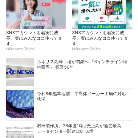
SNSアカウントを着実に成
SNSアカウントを着実に成
長。実はみんなココ使ってま
長。実はみんなココ使ってま
す。
す。
PR(Dreaw合同会社)
PR(Dreaw合同会社)
ルネサス高崎工場が閉鎖へ 「6インチライン維
持限界」 操業50年
令和8年熊本地震、半導体メーカー工場の対応
状況
村田製作所、26年度1Qは売上高が過去最高
データセンター関連は81％増