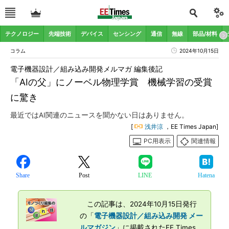
テクノロジー
先端技術
デバイス
センシング
通信
無線
部品/材料
コラム
2024年10月15日
電子機器設計／組み込み開発メルマガ 編集後記
「AIの父」にノーベル物理学賞 機械学習の受賞
に驚き
最近ではAI関連のニュースを聞かない日はありません。
[
浅井涼
，EE Times Japan]
PC用表示
関連情報
Share
Post
LINE
Hatena
この記事は、2024年10月15日発行
の「
電子機器設計／組み込み開発 メー
ルマガジン
」に掲載されたEE Times