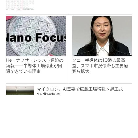
He・ナフサ・レジスト逼迫の
ソニー半導体は1Q過去最高
続報――半導体工場停止が回
益、スマホ市況停滞も主要顧
避できている理由
客ら拡大
マイクロン、AI需要で広島工場増強へ起工式
1.5兆円投資
27年メモリ市場 DRAMは逼迫継続、NANDは
供給緩和へ