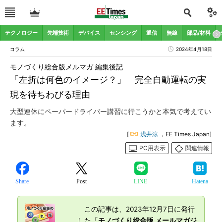
テクノロジー
先端技術
デバイス
センシング
通信
無線
部品/材料
コラム
2024年4月18日
モノづくり総合版メルマガ 編集後記
「左折は何色のイメージ？」 完全自動運転の実
現を待ちわびる理由
大型連休にペーパードライバー講習に行こうかと本気で考えてい
ます。
[
浅井涼
，EE Times Japan]
PC用表示
関連情報
Share
Post
LINE
Hatena
この記事は、2023年12月7日に発行
した「
モノづくり総合版 メールマガジ