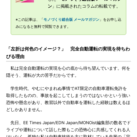
ン
」に掲載されたコラムの転載です。
※この記事は、「
モノづくり総合版 メールマガジン
」をお申し込
みになると無料で閲覧できます。
「左折は何色のイメージ？」 完全自動運転の実現を待ちわ
びる理由
私は完全自動運転の実現を心の底から待ち望んでいます。何を
隠そう、運転が大の苦手だからです。
学生時代、やむにやまれぬ事情でAT限定の自動車運転免許を
取得したものの、事故を起こしてしまうのではないかという強い
恐怖や懸念があり、教習以外で自動車を運転した経験は数えるほ
どしかありません。
先日、EE Times Japan/EDN Japan/MONOist編集部の数名でド
ライブや運転について話した際もこの恐怖心に共感してくれる人
はいなく、孤独な私は自動車技術を主に取材している先輩の「完