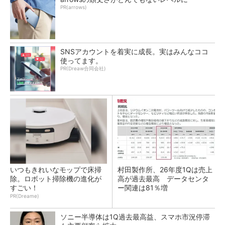
PR(arrows)
SNSアカウントを着実に成長。実はみんなココ
使ってます。
PR(Dreaw合同会社)
いつもきれいなモップで床掃
村田製作所、26年度1Qは売上
除。ロボット掃除機の進化が
高が過去最高 データセンタ
すごい！
ー関連は81％増
PR(Dreame)
ソニー半導体は1Q過去最高益、スマホ市況停滞