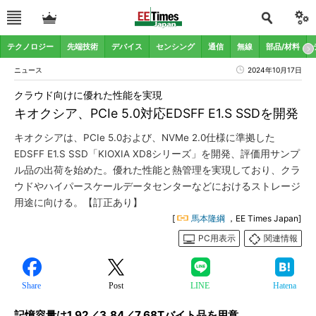
テクノロジー
先端技術
デバイス
センシング
通信
無線
部品/材料
ニュース
2024年10月17日
クラウド向けに優れた性能を実現
キオクシア、PCIe 5.0対応EDSFF E1.S SSDを開発
キオクシアは、PCIe 5.0および、NVMe 2.0仕様に準拠した
EDSFF E1.S SSD「KIOXIA XD8シリーズ」を開発、評価用サンプ
ル品の出荷を始めた。優れた性能と熱管理を実現しており、クラ
ウドやハイパースケールデータセンターなどにおけるストレージ
用途に向ける。【訂正あり】
[
馬本隆綱
，EE Times Japan]
PC用表示
関連情報
Share
Post
LINE
Hatena
記憶容量は1.92／3.84／7.68Tバイト品を用意