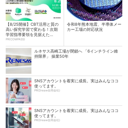
【8/25開催】CBT活用と質の
令和8年熊本地震、半導体メー
高い探究学習で変わる！次期
カー工場の対応状況
学習指導要領を見据えた...
PR(COMPASS)
ルネサス高崎工場が閉鎖へ 「6インチライン維
持限界」 操業50年
SNSアカウントを着実に成長。実はみんなココ
使ってます。
PR(Dreaw合同会社)
SNSアカウントを着実に成長。実はみんなココ
使ってます。
PR(Dreaw合同会社)