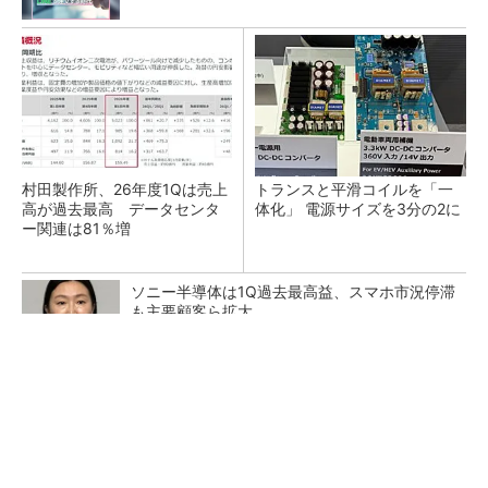
村田製作所、26年度1Qは売上
トランスと平滑コイルを「一
高が過去最高 データセンタ
体化」 電源サイズを3分の2に
ー関連は81％増
ソニー半導体は1Q過去最高益、スマホ市況停滞
も主要顧客ら拡大
日本を資源大国へ 埋蔵量だけじゃない、南鳥
島レアアース泥の価値