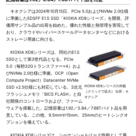
キオクシアは2024年10月15日、PCIe 5.0およびNVMe 2.0仕様
に準拠したEDSFF E1.S SSD「KIOXIA XD8シリーズ」を開発、評
価用サンプル品の出荷を始めた。優れた性能と熱管理を実現して
おり、クラウドやハイパースケールデータセンターなどにおける
ストレージ用途に向ける。
KIOXIA XD8シリーズは、同社のE1.S
SSDとして第3世代品となる。PCIe
5.0（毎秒32Gトランスファー×4）およ
びNVMe 2.0仕様に準拠。OCP（Open
Compute Project）Datacenter NVMe
KIOXIA XD8シリーズの外観
SSD v2.5仕様にも対応している。3次元
［クリックで拡大］ 出所：キ
フラッシュメモリ「BiCS FLASH」と自
オクシア
社開発のコントローラおよび、ファーム
ウェアを搭載した。記憶容量は1.92／3.84／7.68Tバイト品を用
意している。この他、9.5mmや15mm、25mmのヒートシンクオ
プションを備えている。
KIOXIA XD8シリーズは、シーケンシャルリード性能として最