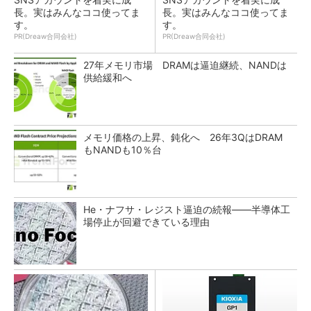
長。実はみんなココ使ってま
長。実はみんなココ使ってま
す。
す。
PR(Dreaw合同会社)
PR(Dreaw合同会社)
27年メモリ市場 DRAMは逼迫継続、NANDは
供給緩和へ
メモリ価格の上昇、鈍化へ 26年3QはDRAM
もNANDも10％台
He・ナフサ・レジスト逼迫の続報――半導体工
場停止が回避できている理由