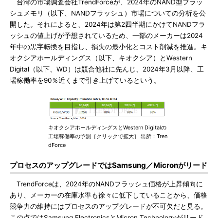
台湾の市場調査会社TrendForceが、2024年のNAND型フラッ
シュメモリ（以下、NANDフラッシュ）市場についての分析を公
開した。それによると、2024年は第2四半期にかけてNANDフラ
ッシュの値上げが予想されているため、一部のメーカーは2024
年中の黒字転換を目指し、損失の最小化とコスト削減を推進。キ
オクシアホールディングス（以下、キオクシア）とWestern
Digital（以下、WD）は競合他社に先んじ、2024年3月以降、工
場稼働率を90％近くまで引き上げているという。
キオクシアホールディングスとWestern Digitalの
工場稼働率の予測［クリックで拡大］ 出所：Tren
dForce
プロセスのアップグレードではSamsung／Micronがリード
TrendForceは、2024年のNANDフラッシュ価格が上昇傾向に
あり、メーカーの在庫水準も徐々に低下していることから、価格
競争力の維持にはプロセスのアップグレードが不可欠だと見る。
この点ではSamsung ElectronicsとMicron Technologyがリード