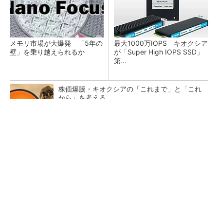
メモリ市場が大爆発 「5年の
最大1000万IOPS キオクシア
壁」を乗り越えられるか
が「Super High IOPS SSD」
第...
株価爆騰・キオクシアの「これまで」と「これ
から」を考える
ルネサス高崎工場が閉鎖へ 「6インチライン維
持限界」 操業50年
NANDを再定義、HBMを補完するAI用メモリ技
術「HBF」