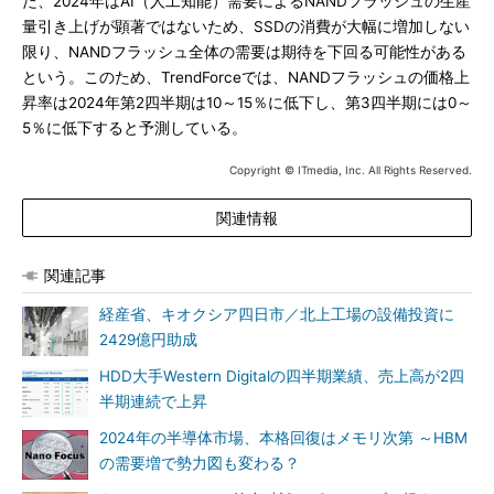
た、2024年はAI（人工知能）需要によるNANDフラッシュの生産
量引き上げが顕著ではないため、SSDの消費が大幅に増加しない
限り、NANDフラッシュ全体の需要は期待を下回る可能性がある
という。このため、TrendForceでは、NANDフラッシュの価格上
昇率は2024年第2四半期は10～15％に低下し、第3四半期には0～
5％に低下すると予測している。
Copyright © ITmedia, Inc. All Rights Reserved.
関連情報
関連記事
経産省、キオクシア四日市／北上工場の設備投資に
2429億円助成
HDD大手Western Digitalの四半期業績、売上高が2四
半期連続で上昇
2024年の半導体市場、本格回復はメモリ次第 ～HBM
の需要増で勢力図も変わる？