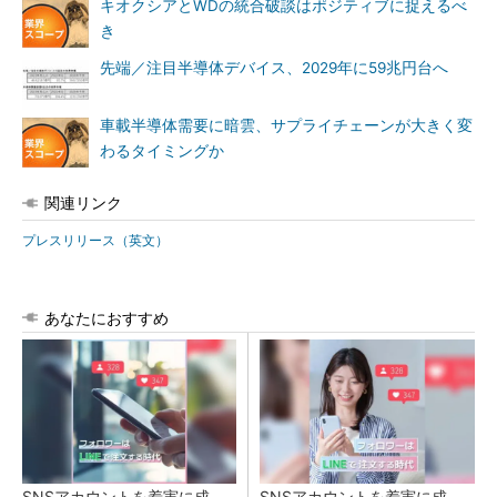
キオクシアとWDの統合破談はポジティブに捉えるべ
き
先端／注目半導体デバイス、2029年に59兆円台へ
車載半導体需要に暗雲、サプライチェーンが大きく変
わるタイミングか
関連リンク
プレスリリース（英文）
あなたにおすすめ
SNSアカウントを着実に成
SNSアカウントを着実に成