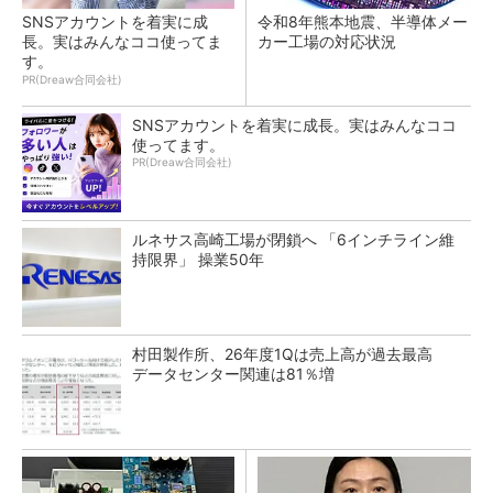
SNSアカウントを着実に成
令和8年熊本地震、半導体メー
長。実はみんなココ使ってま
カー工場の対応状況
す。
PR(Dreaw合同会社)
SNSアカウントを着実に成長。実はみんなココ
使ってます。
PR(Dreaw合同会社)
ルネサス高崎工場が閉鎖へ 「6インチライン維
持限界」 操業50年
村田製作所、26年度1Qは売上高が過去最高
データセンター関連は81％増