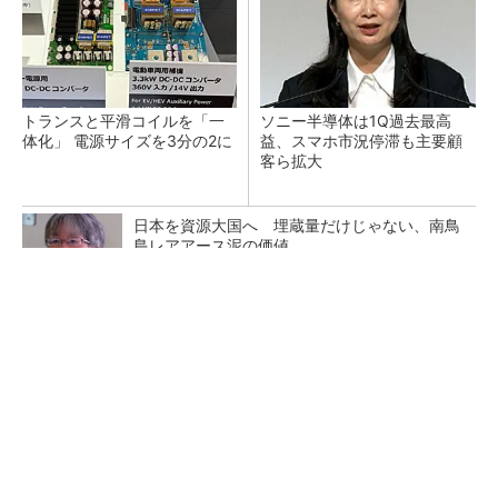
トランスと平滑コイルを「一
ソニー半導体は1Q過去最高
体化」 電源サイズを3分の2に
益、スマホ市況停滞も主要顧
客ら拡大
日本を資源大国へ 埋蔵量だけじゃない、南鳥
島レアアース泥の価値
三菱電機、第5世代SiC MOSFETの核 オン抵
抗25％減の独自構造
マイクロン、AI需要で広島工場増強へ起工式
1.5兆円投資