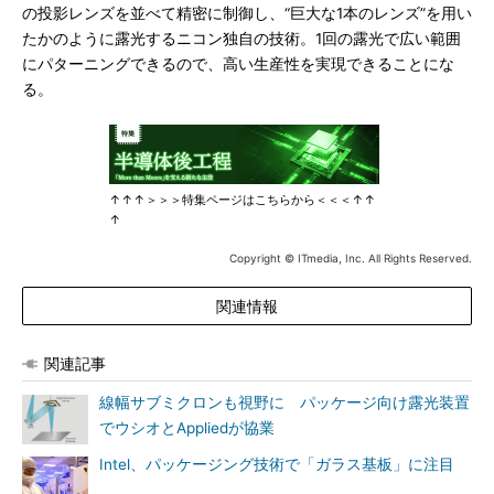
の投影レンズを並べて精密に制御し、“巨大な1本のレンズ”を用い
たかのように露光するニコン独自の技術。1回の露光で広い範囲
にパターニングできるので、高い生産性を実現できることにな
る。
↑↑↑＞＞＞特集ページはこちらから＜＜＜↑↑
↑
Copyright © ITmedia, Inc. All Rights Reserved.
関連情報
関連記事
線幅サブミクロンも視野に パッケージ向け露光装置
でウシオとAppliedが協業
Intel、パッケージング技術で「ガラス基板」に注目