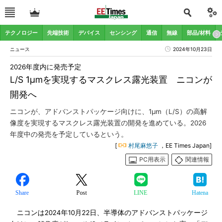
テクノロジー
先端技術
デバイス
センシング
通信
無線
部品/材料
ニュース
2024年10月23日
2026年度内に発売予定
L/S 1μmを実現するマスクレス露光装置 ニコンが
開発へ
ニコンが、アドバンストパッケージ向けに、1μm（L/S）の高解
像度を実現するマスクレス露光装置の開発を進めている。2026
年度中の発売を予定しているという。
[
村尾麻悠子
，EE Times Japan]
PC用表示
関連情報
Share
Post
LINE
Hatena
ニコンは2024年10月22日、半導体のアドバンストパッケージ