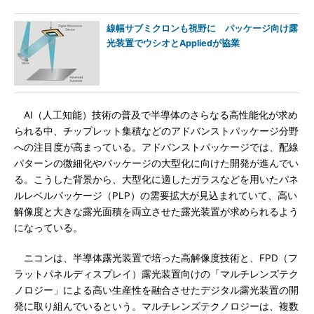
線幅サブミクロンも視野に パッケージ向け露
光装置でウシオとAppliedが協業
AI（人工知能）技術の普及で半導体のさらなる高性能化が求め
られる中、チップレット集積などのアドバンストパッケージ分野
への注目度が高まっている。アドバンストパッケージでは、配線
パターンの微細化やパッケージの大型化に向けた開発が進んでい
る。こうした背景から、大型化に適したガラスなどを用いたパネ
ルレベルパッケージ（PLP）の需要拡大が見込まれていて、高い
解像度と大きな露光面積を両立させた露光装置が求められるよう
になっている。
ニコンは、半導体露光装置で培った高解像度技術と、FPD（フ
ラットパネルディスプレイ）露光装置向けの「マルチレンズテク
ノロジー」による高い生産性を融合させたデジタル露光装置の開
発に取り組んでいるという。マルチレンズテクノロジーは、複数