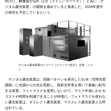
向けに、解像度が1μm（L/S（ライン／スペース））と高い「デ
ジタル露光装置」の開発を進めていると発表した。2026年度中
の発売を予定しているという。
デジタル露光装置のイメージ［クリックで拡大］ 出所：ニコ
ン
デジタル露光装置は、回路パターンを表示したSLM（空間光変
調器）に光源からの光を照射し、投影光学系を用いて基板に転写
する装置。フォトマスクを使用しないので、マスク作成にかかる
コストや時間を削減できることが特徴だ。フォトマスクを使わな
い露光装置は、ダイレクト露光装置、マスクレス露光装置とも呼
ばれている。