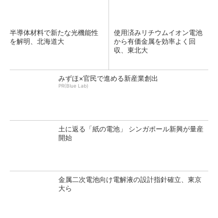
半導体材料で新たな光機能性
使用済みリチウムイオン電池
を解明、北海道大
から有価金属を効率よく回
収、東北大
みずほ×官民で進める新産業創出
PR(Blue Lab)
土に返る「紙の電池」 シンガポール新興が量産
開始
金属二次電池向け電解液の設計指針確立、東京
大ら