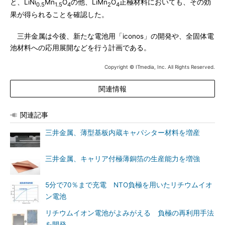
と、LiNi
Mn
O
の他、LiMn
O
正極材料においても、その効
0.5
1.5
4
2
4
果が得られることを確認した。
三井金属は今後、新たな電池用「iconos」の開発や、全固体電
池材料への応用展開などを行う計画である。
Copyright © ITmedia, Inc. All Rights Reserved.
関連情報
関連記事
三井金属、薄型基板内蔵キャパシター材料を増産
三井金属、キャリア付極薄銅箔の生産能力を増強
5分で70％まで充電 NTO負極を用いたリチウムイオ
ン電池
リチウムイオン電池がよみがえる 負極の再利用手法
を開発