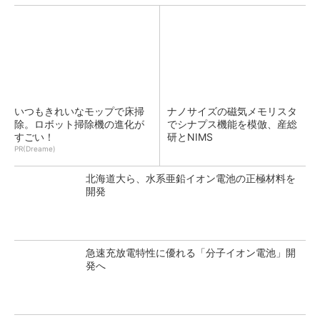
いつもきれいなモップで床掃
ナノサイズの磁気メモリスタ
除。ロボット掃除機の進化が
でシナプス機能を模倣、産総
すごい！
研とNIMS
PR(Dreame)
北海道大ら、水系亜鉛イオン電池の正極材料を
開発
急速充放電特性に優れる「分子イオン電池」開
発へ