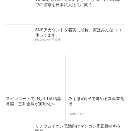
での役割を日本法人社長に聞く
SNSアカウントを着実に成長。実はみんなココ
使ってます。
PR(Dreaw合同会社)
スピンコートでLN／LT単結晶
みずほ×官民で進める新産業創
薄膜 三井金属が実用化へ
出
PR(Blue Lab)
リチウムイオン電池向けマンガン系正極材料を