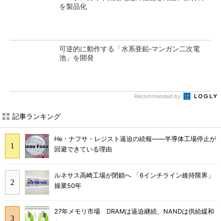
を製品化
可逆的に動作する「水系亜鉛‐マンガン二次電
池」を開発
Recommended by
記事ランキング
He・ナフサ・レジスト逼迫の続報――半導体工場停止が
回避できている理由
ルネサス高崎工場が閉鎖へ 「6インチライン維持限界」
操業50年
27年メモリ市場 DRAMは逼迫継続、NANDは供給緩和