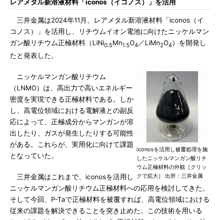
レアメタル新溶液材料「iconos（イコノス）」を活用
三井金属は2024年11月、レアメタル新溶液材料「iconos（イ
コノス）」を活用し、リチウムイオン電池に向けたニッケルマン
ガン酸リチウム正極材料（LiNi
Mn
O
／LiMn
O
）を開発し
0.5
1.5
4
2
4
たと発表した。
ニッケルマンガン酸リチウム
（LNMO）は、高出力で高いエネルギー
密度を実現できる正極材料である。しか
し、高電位領域における電解液との副反
応によって、正極成分からマンガンが溶
出したり、ガスが発生したりする可能性
がある。これらが、実用化に向けて課題
iconosを活用し被覆処理を施
となっていた。
したニッケルマンガン酸リチ
ウム正極材料の外観［クリッ
クで拡大］ 出所：三井金属
三井金属はこれまで、iconosを活用し
ニッケルマンガン酸リチウム正極材料への応用を検討してきた。
そして今回、P-Taで正極材料を被覆すれば、高電位領域における
従来の課題を解決できることを突き止めた。この技術を用いる