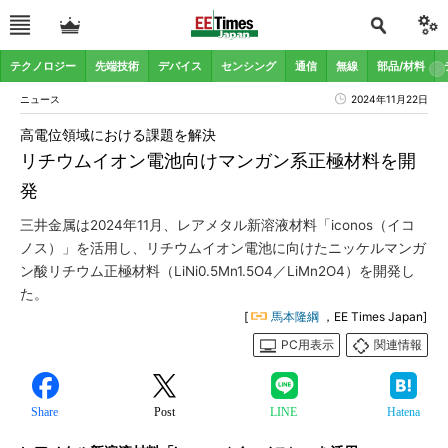
テクノロジー
先端技術
デバイス
センシング
通信
無線
部品/材料
ニュース
2024年11月22日
高電位領域における課題を解決
リチウムイオン電池向けマンガン系正極材料を開
発
三井金属は2024年11月、レアメタル新溶液材料「iconos（イコ
ノス）」を活用し、リチウムイオン電池に向けたニッケルマンガ
ン酸リチウム正極材料（LiNi0.5Mn1.5O4／LiMn2O4）を開発し
た。
[
馬本隆綱
，EE Times Japan]
PC用表示
関連情報
Share
Post
LINE
Hatena