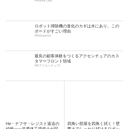
PR(Blue Lab)
ロボット掃除機の進化のカギは水にあり。この
ボードがすごい理由
PR(Dreame)
最良の顧客体験をつくるアクセンチュアのカス
タマーフロント領域
PR(アクセンチュア)
He・ナフサ・レジスト逼迫の
四角い部屋を四角く拭く！壁
続報――半導体工場停止が回
際までしっかり拭けるロボッ