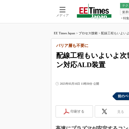
テク
業界
電池／エネル
ア
メディア
特
メ
福田昭の
LS
EE Times Japan
>
プロセス技術
>
配線工程もいよいよ
福田昭の
マ
湯之上隆
バリア層も不要に
FP
大山聡の
配線工程もいよいよ次
大原雄介
ン対応ALD装置
ック
リタイア
学漂流記
2025年05月16日 11時30分 公開
世界を「
踊るバズワ
前のペ
Buzzwo
この10
印刷する
見る
で起こる
製品分解
高速にプラズマが安定するコン