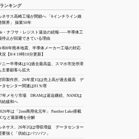
ランキング
ルネサス高崎工場が閉鎖へ 「6インチライン維
持限界」 操業50年
He・ナフサ・レジスト逼迫の続報――半導体工
場停止が回避できている理由
令和8年熊本地震、半導体メーカー工場の対応
状況【8/4 19時10分更新】
ソニー半導体は1Q過去最高益、スマホ市況停滞
も主要顧客ら拡大
村田製作所、26年度1Qは売上高が過去最高 デ
ータセンター関連は81％増
27年メモリ市場 DRAMは逼迫継続、NANDは
供給緩和へ
2026年は「2nm商用化元年」 Panther Lake搭載
PCなど最新機を分解
ルネサス、26年2Qは増収増益 データセンター
需要強く「供給はパツパツ」