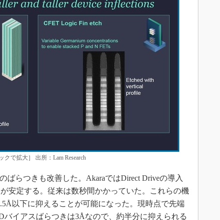
で拡大］ 出所：Lam Research
イアスのばらつきも改善した。AkaraではDirect Driveの導入
マが安定する。従来は数秒間かかっていた。これらの機
1.5Å以下に抑えることが可能になった。現時点で先端
nd）のCDバイアスばらつきは3Åなので、約半分に抑えられる