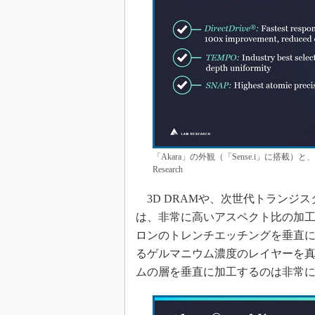
「Akara」の外観（「Sense.i」に搭
Research
3D DRAMや、次世代トランジス
は、非常に高いアスペクト比の加工が
ロンのトレンチエッチングを垂直に
るゲルマニウム濃度のレイヤーを
ムの層を垂直に加工するのは非常