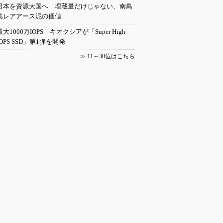
日本を資源大国へ 埋蔵量だけじゃない、南鳥
島レアアース泥の価値
最大1000万IOPS キオクシアが「Super High
IOPS SSD」第1弾を開発
≫
11～30位はこちら