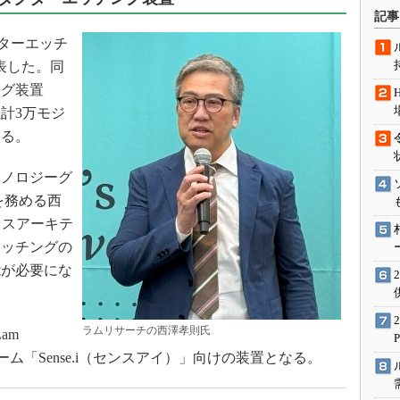
術を知る
記事
エンジニア”が仕掛けた社内
クターエッチ
念の180日
発表した。同
ションは日本を救うのか
ング装置
IoT通信
累計3万モジ
ナリスト「未来展望」
いる。
愛されないエンジニア」の
行動論
ノロジーグ
を務める西
イスアーキテ
エッチングの
能が必要にな
ラムリサーチの西澤孝則氏
am
ォーム「Sense.i（センスアイ）」向けの装置となる。