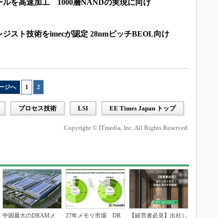
ルを高速加工 1000層NANDの実現に向け
スト技術をimecが認定 28nmピッチBEOL向け
ージへ
1
|
2
プロセス技術
LSI
EE Times Japan トップ
Copyright © ITmedia, Inc. All Rights Reserved.
中国最大のDRAMメ
27年メモリ市場 DR
【経営者必見】出社し