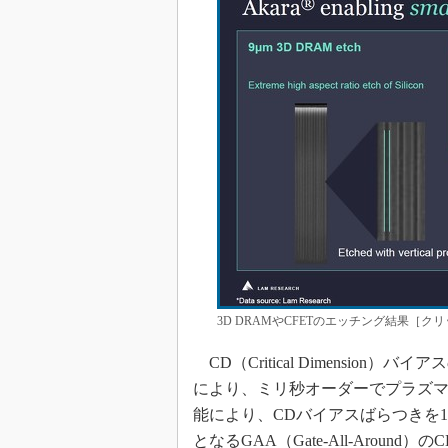
3D DRAMやCFETのエッチング結果［クリック
CD（Critical Dimension）バ
により、ミリ秒オーダーでプラズ
能により、CDバイアスばらつきを
となるGAA（Gate-All-Arou