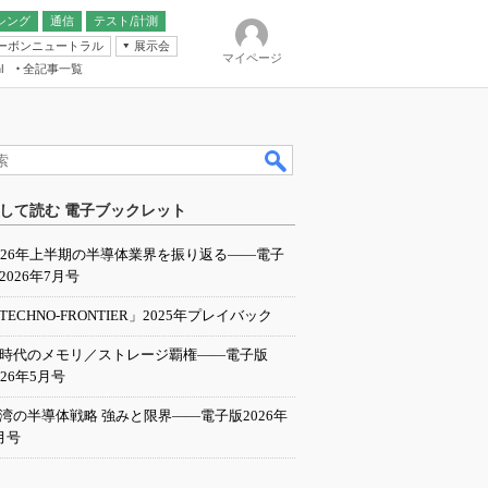
シング
通信
テスト/計測
ーボンニュートラル
展示会
マイページ
全記事一覧
l
ンピューティング
して読む 電子ブックレット
IER
026年上半期の半導体業界を振り返る――電子
2026年7月号
TECHNO-FRONTIER」2025年プレイバック
I時代のメモリ／ストレージ覇権――電子版
026年5月号
湾の半導体戦略 強みと限界――電子版2026年
月号