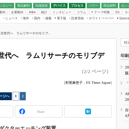
ノロジー
製品解剖
先端技術
デバイス
プロセス
パワー
部品材料
セン
動向
企業動向
統計
インタビュー
コラム
テーマ特集
カ
M&A
5G
ギー
ナログ
無線
集
ニュース
海外
国内
連載
電子版
読者登録
ホワイトペーパー
Specia
フィジカルAI
IoT・エッジコ
モリ
EXPO
Microchip情報
ストレージ通信
EE Times Japan×EDN Japan統合電
エッジAI
子版
I
SEMICON Japan
次世代へ ラムリサーチのモリブ...
デバイス通信
パワーエレクトロニクス
電子ブックレット
イコン
CEATEC
のナノフォーカス
半導体後工程
GA
EdgeTech＋
業界スコープ
世代へ ラムリサーチのモリブデ
読者調査（EE Times Research）
印刷
TECHNO-FRONT
のエレ・組み込みプレイバ
カーボンニュートラル
2
人とくるま展
（2/2 ページ）
版
IoT
直前エンジニアの社会人大
電源設計（EDN Japan）
[
村尾麻悠子
，
EE Times Japan
]
「
数字」で回してみよう
エレクトロニクス入門（EDN
A
Japan）
ード ～Behind the
ージへ
1
|
2
2
rd
年で起こったこと、次の10年
台
Share
こと
4
で探るアジアの新トレンド
ダクターエッチング装置