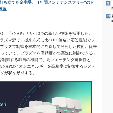
rchが打ち立てた金字塔、“1年間メンテナンスフリー”のド
装置
」「TEMPO」「SNAP」という3つの新しい技術を採用した。
ートのプラズマ源で、従来方式に比べ100倍速い応答性能でプ
riveはプラズマ制御を根本的に見直して開発した技術。従来
なっていて、プラズマを高精度かつ高速に制御できる」
マを制御する独自の機能で、高いエッチング選択性と、
SNAPはイオンエネルギーを高精度に制御するシステ
ング形状を形成する。