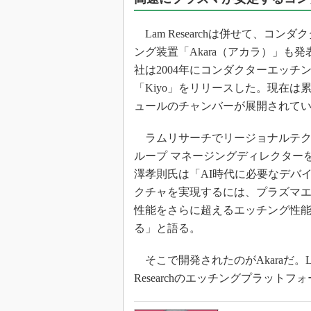
光伝送技
“異端児
Lam Researchは併せて、コンダ
改革、執
ング装置「Akara（アカラ）」も
イノベー
社は2004年にコンダクターエッチ
JASA発
「Kiyo」をリリースした。現在は
IHSア
ュールのチャンバーが展開されて
「英語に
ための新
ラムリサーチでリージョナルテク
ループ マネージングディレクター
澤孝則氏は「AI時代に必要なデバ
クチャを実現するには、プラズマ
性能をさらに超えるエッチング性
る」と語る。
そこで開発されたのがAkaraだ。L
Researchのエッチングプラットフ