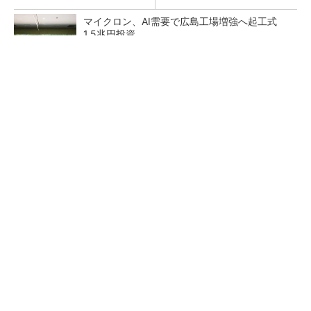
マイクロン、AI需要で広島工場増強へ起工式
1.5兆円投資
He・ナフサ・レジスト逼迫の続報――半導体工
場停止が回避できている理由
NXP、Ambarella買収を検討か 狙いは車載と
エッジAI強化