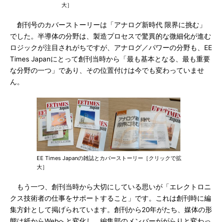
大］
創刊号のカバーストーリーは「アナログ新時代 限界に挑む」
でした。半導体の分野は、製造プロセスで驚異的な微細化が進む
ロジックが注目されがちですが、アナログ／パワーの分野も、EE
Times Japanにとって創刊当時から「最も基本となる、最も重要
な分野の一つ」であり、その位置付けは今でも変わっていませ
ん。
EE Times Japanの雑誌とカバーストーリー［クリックで拡
大］
もう一つ、創刊当時から大切にしている思いが「エレクトロニ
クス技術者の仕事をサポートすること」です。これは創刊時に編
集方針として掲げられています。創刊から20年がたち、媒体の形
態は紙からWebへと変化し、編集部のメンバーががらりと変わっ