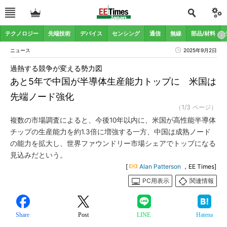
テクノロジー
先端技術
デバイス
センシング
通信
無線
部品/材料
ニュース
2025年9月2日
過熱する競争が変える勢力図
あと5年で中国が半導体生産能力トップに 米国は
先端ノード強化
（1/3 ページ）
複数の市場調査によると、今後10年以内に、米国が高性能半導体
チップの生産能力を約1.3倍に増強する一方、中国は成熟ノード
の能力を拡大し、世界ファウンドリー市場シェアでトップになる
見込みだという。
[
Alan Patterson
，EE Times]
PC用表示
関連情報
Share
Post
LINE
Hatena