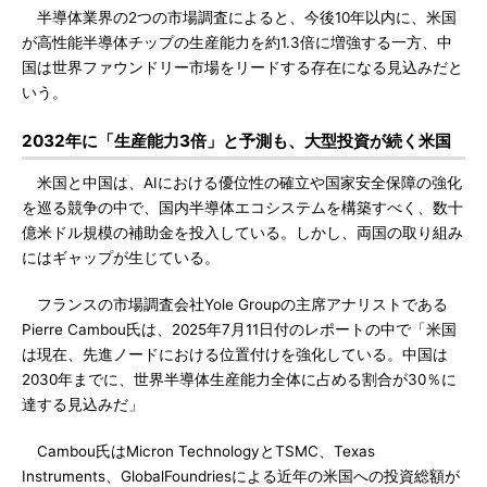
半導体業界の2つの市場調査によると、今後10年以内に、米国
が高性能半導体チップの生産能力を約1.3倍に増強する一方、中
国は世界ファウンドリー市場をリードする存在になる見込みだと
いう。
2032年に「生産能力3倍」と予測も、大型投資が続く米国
米国と中国は、AIにおける優位性の確立や国家安全保障の強化
を巡る競争の中で、国内半導体エコシステムを構築すべく、数十
億米ドル規模の補助金を投入している。しかし、両国の取り組み
にはギャップが生じている。
フランスの市場調査会社Yole Groupの主席アナリストである
Pierre Cambou氏は、2025年7月11日付のレポートの中で「米国
は現在、先進ノードにおける位置付けを強化している。中国は
2030年までに、世界半導体生産能力全体に占める割合が30％に
達する見込みだ」
Cambou氏はMicron TechnologyとTSMC、Texas
Instruments、GlobalFoundriesによる近年の米国への投資総額が