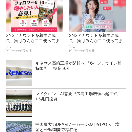
SNSアカウントを着実に成
SNSアカウントを着実に成
長。実はみんなココ使ってま
長。実はみんなココ使ってま
す。
す。
PR(Dreaw合同会社)
PR(Dreaw合同会社)
ルネサス高崎工場が閉鎖へ 「6インチライン維
持限界」 操業50年
マイクロン、AI需要で広島工場増強へ起工式
1.5兆円投資
中国最大のDRAMメーカーCXMTがIPOへ 増
産とHBM開発で存在感