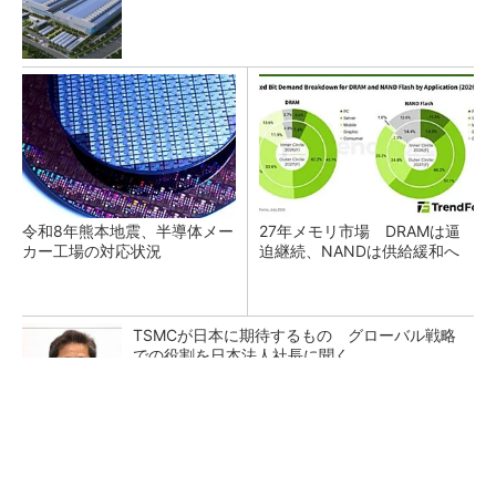
令和8年熊本地震、半導体メー
27年メモリ市場 DRAMは逼
カー工場の対応状況
迫継続、NANDは供給緩和へ
TSMCが日本に期待するもの グローバル戦略
での役割を日本法人社長に聞く
He・ナフサ・レジスト逼迫の続報――半導体工
場停止が回避できている理由