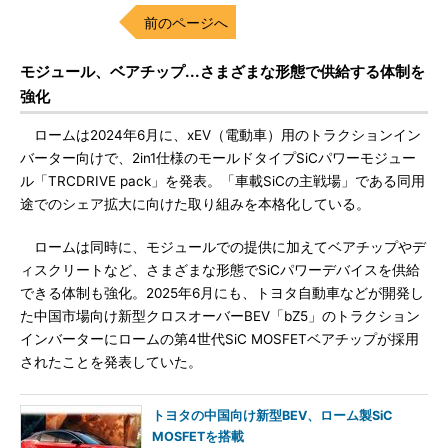
前のページへ
モジュール、ベアチップ...さまざまな形態で供給する体制を
強化
ロームは2024年6月に、xEV（電動車）用のトラクションイン
バーター向けで、2in1仕様のモールドタイプSiCパワーモジュー
ル「TRCDRIVE pack」を発表。「車載SiCの主戦場」である同用
途でのシェア拡大に向けた取り組みを本格化している。
ロームは同時に、モジュールでの提供に加えてベアチップやデ
ィスクリートなど、さまざまな形態でSiCパワーデバイスを供給
できる体制も強化。2025年6月にも、トヨタ自動車などが開発し
た中国市場向け新型クロスオーバーBEV「bZ5」のトラクション
インバーターにロームの第4世代SiC MOSFETベアチップが採用
されたことを発表していた。
トヨタの中国向け新型BEV、ローム製SiC
MOSFETを搭載