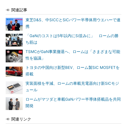
関連記事
東芝D&S、中SICCとSiCパワー半導体用ウエハーで連
携
「GaNのコストは5年以内にSi並みに」 ロームの勝
ち筋は
TSMCがGaN事業撤退へ、ロームは「さまざまな可能
性を協議」
トヨタの中国向け新型BEV、ローム製SiC MOSFETを
搭載
実装面積を半減、ロームの車載充電器向け新SiCモジ
ュール
ロームがマツダと車載GaNパワー半導体搭載品を共同
開発
関連リンク