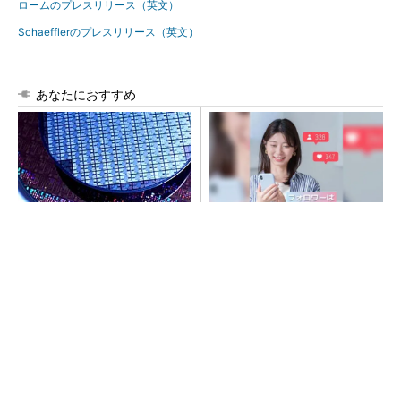
ロームのプレスリリース（英文）
Schaefflerのプレスリリース（英文）
あなたにおすすめ
令和8年熊本地震、半導体メー
SNSアカウントを着実に成
カー工場の対応状況
長。実はみんなココ使ってま
す。
PR(Dreaw合同会社)
音楽シーンを支えた64年の歴史、このヘッドホ
ンで感じてみて
PR(Marshall Group AB)