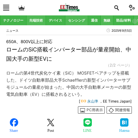
テクノロジー
先端技術
デバイス
センシング
通信
無線
部品/材料
ニュース
2025年9月5日
650A、800V以上に対応
ロームのSiC搭載インバーター部品が量産開始、中
国大手の新型EVに
（2/2 ページ）
ロームの第4世代炭化ケイ素（SiC） MOSFETベアチップを搭載
した、ドイツ自動車部品大手Schaefflerの新型インバーターサブ
モジュールの量産が始まった。中国の大手自動車メーカーの新型
電気自動車（EV）に搭載されるという。
[
永山準
，EE Times Japan]
PC用表示
関連情報
Share
Post
LINE
Hatena