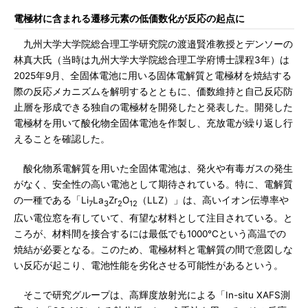
電極材に含まれる遷移元素の低価数化が反応の起点に
九州大学大学院総合理工学研究院の渡邉賢准教授とデンソーの
林真大氏（当時は九州大学大学院総合理工学府博士課程3年）は
2025年9月、全固体電池に用いる固体電解質と電極材を焼結する
際の反応メカニズムを解明するとともに、価数維持と自己反応防
止層を形成できる独自の電極材を開発したと発表した。開発した
電極材を用いて酸化物全固体電池を作製し、充放電が繰り返し行
えることを確認した。
酸化物系電解質を用いた全固体電池は、発火や有毒ガスの発生
がなく、安全性の高い電池として期待されている。特に、電解質
の一種である「Li
La
Zr
O
（LLZ）」は、高いイオン伝導率や
7
3
2
12
広い電位窓を有していて、有望な材料として注目されている。と
ころが、材料間を接合するには最低でも1000℃という高温での
焼結が必要となる。このため、電極材料と電解質の間で意図しな
い反応が起こり、電池性能を劣化させる可能性があるという。
そこで研究グループは、高輝度放射光による「In-situ XAFS測