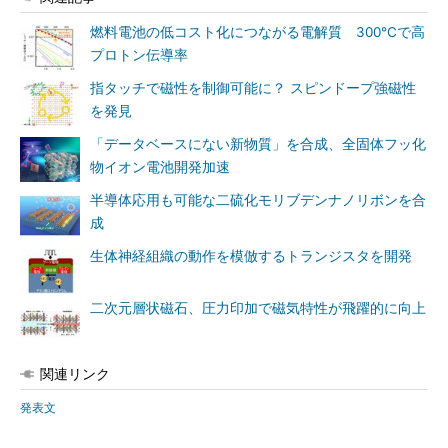
燃料電池の低コスト化につながる電解質 300℃で高
プロトン伝導率
指タッチで磁性を制御可能に？ スピンドープ強磁性
を発見
「データベースにない新物質」を合成、全固体フッ化
物イオン電池開発加速
半導体応用も可能な二硫化モリブデンナノリボンを合
成
生体神経組織の動作を模倣するトランジスタを開発
二次元層状磁石、圧力印加で磁気特性が飛躍的に向上
関連リンク
発表文