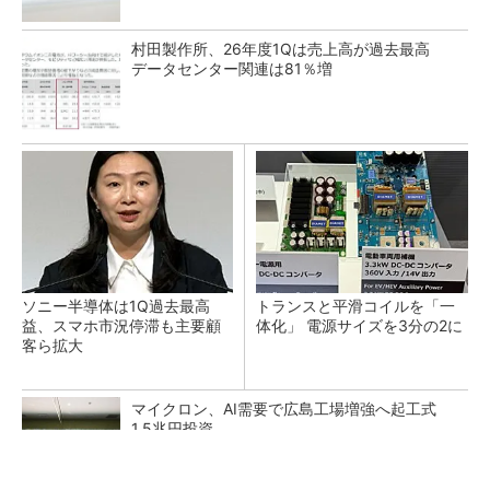
村田製作所、26年度1Qは売上高が過去最高
データセンター関連は81％増
ソニー半導体は1Q過去最高
トランスと平滑コイルを「一
益、スマホ市況停滞も主要顧
体化」 電源サイズを3分の2に
客ら拡大
マイクロン、AI需要で広島工場増強へ起工式
1.5兆円投資