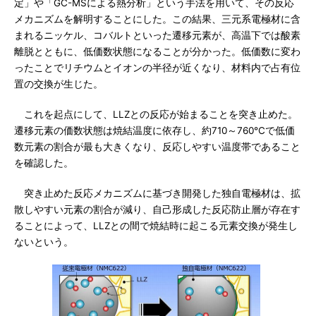
定」や「GC-MSによる熱分析」という手法を用いて、その反応
メカニズムを解明することにした。この結果、三元系電極材に含
まれるニッケル、コバルトといった遷移元素が、高温下では酸素
離脱とともに、低価数状態になることが分かった。低価数に変わ
ったことでリチウムとイオンの半径が近くなり、材料内で占有位
置の交換が生じた。
これを起点にして、LLZとの反応が始まることを突き止めた。
遷移元素の価数状態は焼結温度に依存し、約710～760℃で低価
数元素の割合が最も大きくなり、反応しやすい温度帯であること
を確認した。
突き止めた反応メカニズムに基づき開発した独自電極材は、拡
散しやすい元素の割合が減り、自己形成した反応防止層が存在す
ることによって、LLZとの間で焼結時に起こる元素交換が発生し
ないという。