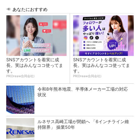
あなたにおすすめ
SNSアカウントを着実に成
SNSアカウントを着実に成
長。実はみんなココ使ってま
長。実はみんなココ使ってま
す。
す。
PR(Dreaw合同会社)
PR(Dreaw合同会社)
令和8年熊本地震、半導体メーカー工場の対応
状況
ルネサス高崎工場が閉鎖へ 「6インチライン維
持限界」 操業50年