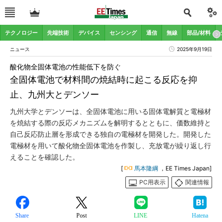
テクノロジー
先端技術
デバイス
センシング
通信
無線
部品/材料
ニュース
2025年9月19日
酸化物全固体電池の性能低下を防ぐ
全固体電池で材料間の焼結時に起こる反応を抑
止、九州大とデンソー
九州大学とデンソーは、全固体電池に用いる固体電解質と電極材
を焼結する際の反応メカニズムを解明するとともに、価数維持と
自己反応防止層を形成できる独自の電極材を開発した。開発した
電極材を用いて酸化物全固体電池を作製し、充放電が繰り返し行
えることを確認した。
[
馬本隆綱
，EE Times Japan]
PC用表示
関連情報
Share
Post
LINE
Hatena