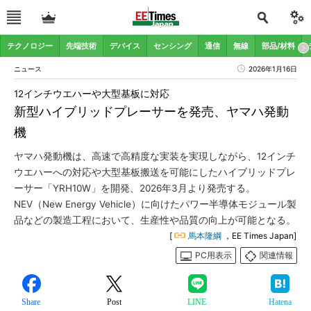
テクノロジー
先端技術
デバイス
センシング
通信
無線
部品/材料
ニュース
2026年1月16日
12インチウエハーや大型基板に対応
新型ハイブリッドプレーサーを発売、ヤマハ発動
機
ヤマハ発動機は、高速で高精度な実装を実現しながら、12インチ
ウエハーへの対応や大型基板搬送を可能にしたハイブリッドプレ
ーサー「YRH10W」を開発、2026年3月より発売する。
NEV（New Energy Vehicle）に向けたパワー半導体モジュール製
品などの製造工程において、生産性や品質の向上が可能となる。
[
馬本隆綱
，EE Times Japan]
PC用表示
関連情報
Share
Post
LINE
Hatena