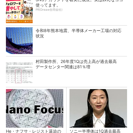
使ってます。
PR(Dreaw合同会社)
令和8年熊本地震、半導体メーカー工場の対応
状況
村田製作所、26年度1Qは売上高が過去最高
データセンター関連は81％増
He・ナフサ・レジスト逼迫の
ソニー半導体は1Q過去最高