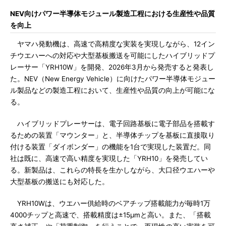
NEV向けパワー半導体モジュール製造工程における生産性や品質
を向上
ヤマハ発動機は、高速で高精度な実装を実現しながら、12イン
チウエハーへの対応や大型基板搬送を可能にしたハイブリッドプ
レーサー「YRH10W」を開発、2026年3月から発売すると発表し
た。NEV（New Energy Vehicle）に向けたパワー半導体モジュー
ル製品などの製造工程において、生産性や品質の向上が可能にな
る。
ハイブリッドプレーサーは、電子回路基板に電子部品を搭載す
るための装置「マウンター」と、半導体チップを基板に直接取り
付ける装置「ダイボンダー」の機能を1台で実現した装置だ。同
社は既に、高速で高い精度を実現した「YRH10」を発売してい
る。新製品は、これらの特長を生かしながら、大口径ウエハーや
大型基板の搬送にも対応した。
YRH10Wは、ウエハー供給時のベアチップ搭載能力が毎時1万
4000チップと高速で、搭載精度は±15μmと高い。また、「搭載