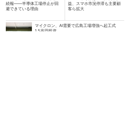
続報――半導体工場停止が回
益、スマホ市況停滞も主要顧
避できている理由
客ら拡大
マイクロン、AI需要で広島工場増強へ起工式
1.5兆円投資
27年メモリ市場 DRAMは逼迫継続、NANDは
供給緩和へ
中国最大のDRAMメーカーCXMTがIPOへ 増
産とHBM開発で存在感