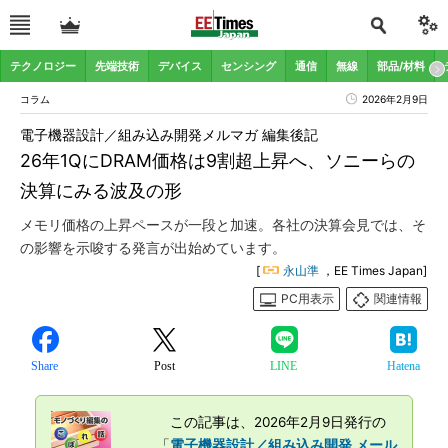
テクノロジー
先端技術
デバイス
センシング
通信
無線
部品/材料
コラム
2026年2月9日
電子機器設計／組み込み開発メルマガ 編集後記
26年1QにDRAM価格は9割超上昇へ、ソニーらの
決算にみる波及の形
メモリ価格の上昇ペースが一段と加速。各社の決算会見では、そ
の影響を示唆する発言が出始めています。
[
永山準
，EE Times Japan]
PC用表示
関連情報
Share
Post
LINE
Hatena
この記事は、2026年2月9日発行の
「
電子機器設計／組み込み開発 メール