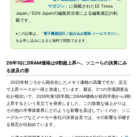
マガジン
」に掲載されたEE Times
Japan／EDN Japanの編集担当者による編集後記の転
載です。
※この記事は、「
電子機器設計／組み込み開発 メールマガジン
」
をお申し込みになると無料で閲覧できます。
26年1QにDRAM価格は9割超上昇へ、ソニーらの決算にみ
る波及の形
2025年秋ごろから顕在化したメモリ価格の高騰ですが、足元
で上昇ペースが一段と加速しています。最近、2つの市場調査会
社が相次いで、2026年第1四半期にDRAM価格が前四半期から9割
上昇するという見立てを発表しました。この急激な値上がりは、
その他の半導体業界にどのような影響を及ぼしていくのか、ソニ
ーグループなどメーカー各社の決算会見では、その影響を示唆す
る発言が出始めています。