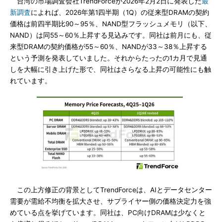
台湾の市場調査会社TrendForceが2026年2月2日に発表した
最
新調査
によれば、2026年第1四半期（1Q）の従来型DRAMの契約
価格は前四半期比90～95％、NAND型フラッシュメモリ（以下、
NAND）は同55～60％上昇する見込みです。同社は前月にも、従
来型DRAMの契約価格が55～60％、NANDが33～38％上昇する
という予測を発表していました。それからたったの1カ月で見通
しを大幅に引き上げた形で、同社はさらなる上昇の可能性にも触
れています。
この上方修正の背景としてTrendForceは、AIとデータセンター
需要が需給不均衡を拡大させ、サプライヤー側の価格決定力を強
めている点を挙げています。同社は、PC向けDRAMは少なくと