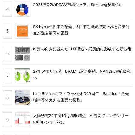
2026年Q2のDRAM市場シェア、Samsungが首位に
SK hynixの四半期業績、5四半期連続で売上高と営業利
益が過去最高を更新
特定の向きに並んだCNT構造を局所的に形成する新技術
27年メモリ市場 DRAMは逼迫継続、NANDは供給緩和
へ
Lam Researchフィラッハ拠点40周年 Rapidus「最先
端半導体支える重要な役割」
太陽誘電26年度1Qは増収増益 AI需要でコンデンサー
のBBレシオ1.72に