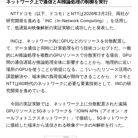
ネットワーク上で通信とAI推論処理の制御を実行
NTTドコモ（以下、ドコモ）とNTTは2026年3月2日、両社が
研究開発を進める「INC（In-Network Computing）」を活用し
て、低遅延AI映像解析の実証実験に成功したと発表した。
INCは、ネットワーク内にGPUなどのリソースを分散配置し
て、データ通信と同時に計算処理を行う技術コンセプトだ。一般
的にAI推論処理を複数のGPUリソースで分散実行する場合、GPU
間の通信遅延が推論処理全体に影響することから、地理的に近い
場所のGPUを使うことが前提になる。こういったリソース活用の
課題解決や、端末側の負荷低減が期待できることから、ドコモと
NTTは6G時代のネットワークに必要な要素技術として、INCの研
究開発を進めている。
今回の実証実験では、ネットワーク上に分散配置された遠隔
GPUリソースと5Gネットワークを「IOWN APN（アイオン・オ
ールフォトニクスネットワーク）」で接続し、5Gネットワーク
に接続した端末から送信される映像データのAI解析を行った。