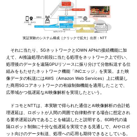
実証実験のシステム構成［クリックで拡大］出所：NTT
それに当たり、5GネットワークとIOWN APNの接続機能に加
えて、AI推論処理の前段に当たる処理をネットワーク上で行い、
処理後のデータを遠隔GPUリソースに振り分けて分散転送する仕
組みをもたせたネットワーク機能「INCエッジ」を実装。また映
像データの転送にはAWS（Amazon Web Services）上に構築し
た商用5Gコアネットワークの有線制御機能を適用したことで、
広帯域かつ低遅延なAI映像解析を実現したという。
ドコモとNTTは、本実験で得られた通信とAI映像解析の合計処
理遅延は、ロボットが人間の周囲で自律動作する場合に想定され
る要求遅延以内であることを確認したと説明する。6G時代の遠
隔ロボット制御に十分な低遅延を実現できる見通しで、AIやロボ
ット向けのデータ転送、処理への応用も期待できるとしている。