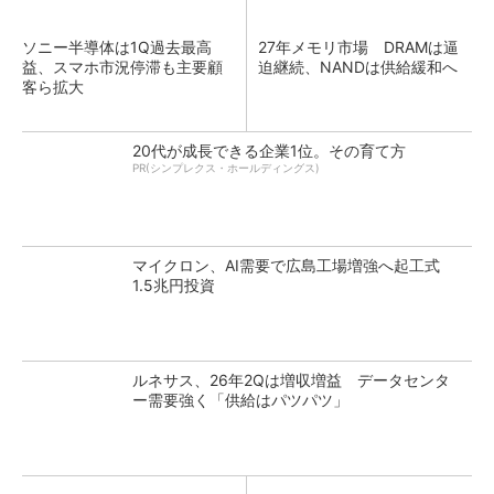
ソニー半導体は1Q過去最高
27年メモリ市場 DRAMは逼
益、スマホ市況停滞も主要顧
迫継続、NANDは供給緩和へ
客ら拡大
20代が成長できる企業1位。その育て方
PR(シンプレクス・ホールディングス)
マイクロン、AI需要で広島工場増強へ起工式
1.5兆円投資
ルネサス、26年2Qは増収増益 データセンタ
ー需要強く「供給はパツパツ」