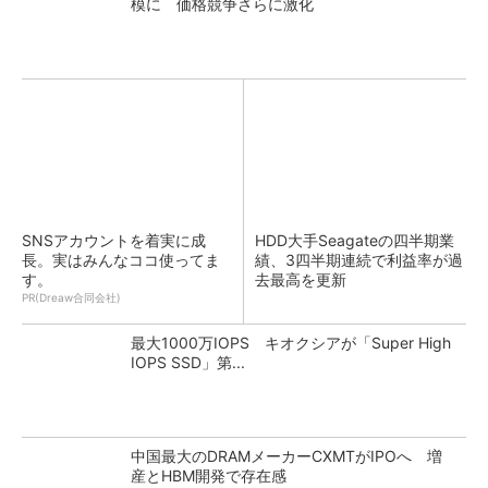
模に 価格競争さらに激化
SNSアカウントを着実に成
HDD大手Seagateの四半期業
長。実はみんなココ使ってま
績、3四半期連続で利益率が過
す。
去最高を更新
PR(Dreaw合同会社)
最大1000万IOPS キオクシアが「Super High
IOPS SSD」第...
中国最大のDRAMメーカーCXMTがIPOへ 増
産とHBM開発で存在感