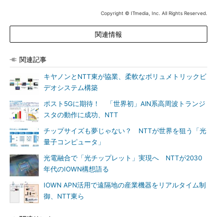
Copyright © ITmedia, Inc. All Rights Reserved.
関連情報
関連記事
キヤノンとNTT東が協業、柔軟なボリュメトリックビ
デオシステム構築
ポスト5Gに期待！ 「世界初」AlN系高周波トランジ
スタの動作に成功、NTT
チップサイズも夢じゃない？ NTTが世界を狙う「光
量子コンピュータ」
光電融合で「光チップレット」実現へ NTTが2030
年代のIOWN構想語る
IOWN APN活用で遠隔地の産業機器をリアルタイム制
御、NTT東ら