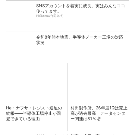
SNSアカウントを着実に成長。実はみんなココ
使ってます。
PR(Dreaw合同会社)
令和8年熊本地震、半導体メーカー工場の対応
状況
He・ナフサ・レジスト逼迫の
村田製作所、26年度1Qは売上
続報――半導体工場停止が回
高が過去最高 データセンタ
避できている理由
ー関連は81％増