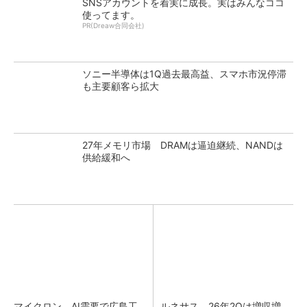
SNSアカウントを着実に成長。実はみんなココ
使ってます。
PR(Dreaw合同会社)
ソニー半導体は1Q過去最高益、スマホ市況停滞
も主要顧客ら拡大
27年メモリ市場 DRAMは逼迫継続、NANDは
供給緩和へ
マイクロン、AI需要で広島工
ルネサス、26年2Qは増収増