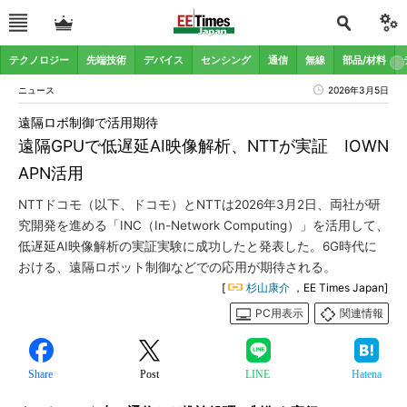
テクノロジー
先端技術
デバイス
センシング
通信
無線
部品/材料
ニュース
2026年3月5日
遠隔ロボ制御で活用期待
遠隔GPUで低遅延AI映像解析、NTTが実証 IOWN
APN活用
NTTドコモ（以下、ドコモ）とNTTは2026年3月2日、両社が研
究開発を進める「INC（In-Network Computing）」を活用して、
低遅延AI映像解析の実証実験に成功したと発表した。6G時代に
おける、遠隔ロボット制御などでの応用が期待される。
[
杉山康介
，EE Times Japan]
PC用表示
関連情報
Share
Post
LINE
Hatena