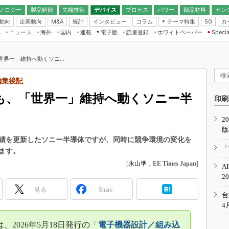
ノロジー
製品解剖
先端技術
デバイス
プロセス
パワー
部品材料
セン
動向
企業動向
統計
インタビュー
コラム
テーマ特集
カ
M&A
5G
ギー
ナログ
無線
集
ニュース
海外
国内
連載
電子版
読者登録
ホワイトペーパー
Specia
フィジカルAI
IoT・エッジコ
モリ
EXPO
Microchip情報
ストレージ通信
EE Times Japan×EDN Japan統合電
エッジAI
子版
I
SEMICON Japan
世界一」維持へ動くソニ...
デバイス通信
パワーエレクトロニクス
電子ブックレット
イコン
CEATEC
のナノフォーカス
編集後記
半導体後工程
GA
EdgeTech＋
業界スコープ
最高も、「世界一」維持へ動くソニー半
読者調査（EE Times Research）
印刷
TECHNO-FRONT
のエレ・組み込みプレイバ
カーボンニュートラル
2
人とくるま展
版
IoT
直前エンジニアの社会人大
高業績を更新したソニー半導体ですが、同時に競争環境の変化を
電源設計（EDN Japan）
「
ます。
数字」で回してみよう
エレクトロニクス入門（EDN
[
永山準
，
EE Times Japan
]
A
Japan）
ード ～Behind the
2
rd
見る
Share
年で起こったこと、次の10年
台
こと
4
で探るアジアの新トレンド
2026年5月18日発行の「
電子機器設計／組み込