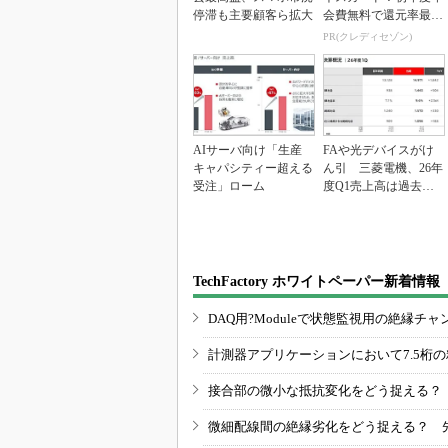
停滞も主要顧客ら拡大
会費無料で還元率最大
1.125%
PR(クレディセゾン)
AIサーバ向け「生産
FAや光デバイスがけ
キャパシティー超える
ん引 三菱電機、26年
受注」ローム
度Q1売上高は過去最
高
TechFactory ホワイトペーパー新着情報
DAQ用?Moduleで状態監視用の絶縁
計測器アプリケーションにおいて7.5桁
接合部の微小な抵抗変化をどう捉える？
微細配線間の絶縁劣化をどう捉える？ 