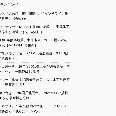
ランキング
ルネサス高崎工場が閉鎖へ 「6インチライン維
持限界」 操業50年
He・ナフサ・レジスト逼迫の続報――半導体工
場停止が回避できている理由
令和8年熊本地震、半導体メーカー工場の対応
状況【8/4 19時10分更新】
27年メモリ市場 DRAMは逼迫継続、NANDは
供給緩和へ
村田製作所、26年度1Qは売上高が過去最高 デ
ータセンター関連は81％増
ソニー半導体は1Q過去最高益、スマホ市況停滞
も主要顧客ら拡大
2026年は「2nm商用化元年」 Panther Lake搭載
PCなど最新機を分解
ルネサス、26年2Qは増収増益 データセンター
需要強く「供給はパツパツ」