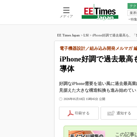
テク
業界
電池／エネル
ア
メディア
特
メ
福田昭の
LS
EE Times Japan
>
LSI
>
iPhone好調で過去最高も、「
福田昭の
マ
湯之上隆
電子機器設計／組み込み開発メルマガ 
FP
大山聡の
iPhone好調で過去
大原雄介
導体
ック
リタイア
学漂流記
好調なiPhone需要を追い風に過去最
見据えた大きな構造転換も進み始めてい
世界を「
2026年05月18日 15時45分 公開
踊るバズワ
Buzzwo
印刷する
通知する
この10
で起こる
製品分解
この記事は、