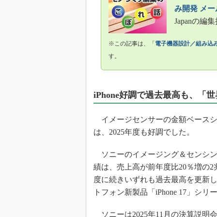
光伝送技
み開発 メ
“異端児
Japanの
改革、執
イノベー
※この記事は、「
電子機器設計／組み込み
JASA発
す。
IHSア
「英語に
ための新
iPhone好調で過去最高も、
イメージセンサーの金額ベースシ
は、2025年度も好調でした。
ソニーのイメージング＆センシング
績は、売上高が前年度比20％増の2兆
度に続きいずれも過去最高を更新し
トフォン新製品「iPhone 17」
ソニーは2025年11月の決算説