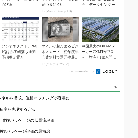
応状況
がつきにくい
高 データセンター関
連は81％増
PR(Marshall Group AB)
ソシオネクスト、26年
マイルが超たまるビジ
中国最大のDRAMメ
1Qは赤字転落も通期
ネスカード！初年度年
ーカーCXMTがIPO
予想据え置き
会費無料で還元率最大
へ 増産とHBM開発
1.125%
で存在感
PR(クレディセゾン)
Recommended by
PR
チャンネルを構成、位相マッチングが容易に
の精度を実現する方法
 先端パッケージの低電流評価
先端パッケージ評価の最前線