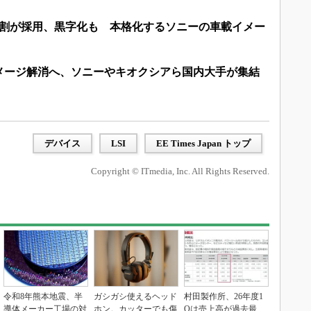
9割が採用、黒字化も 本格化するソニーの車載イメー
メージ解消へ、ソニーやキオクシアら国内大手が集結
デバイス
LSI
EE Times Japan トップ
Copyright © ITmedia, Inc. All Rights Reserved.
令和8年熊本地震、半
ガシガシ使えるヘッド
村田製作所、26年度1
導体メーカー工場の対
ホン。カッターでも傷
Qは売上高が過去最