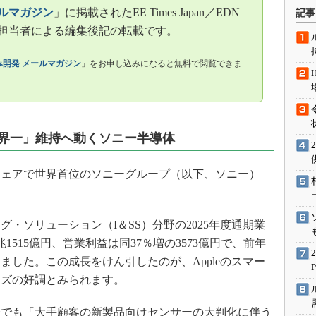
術を知る
ールマガジン
」に掲載されたEE Times Japan／EDN
記事
エンジニア”が仕掛けた社内
編集担当者による編集後記の転載です。
念の180日
ションは日本を救うのか
開発 メールマガジン
」をお申し込みになると無料で閲覧できま
IoT通信
ナリスト「未来展望」
愛されないエンジニア」の
行動論
「世界一」維持へ動くソニー半導体
ェアで世界首位のソニーグループ（以下、ソニー）
・ソリューション（I＆SS）分野の2025年度通期業
1515億円、営業利益は同37％増の3573億円で、前年
ました。この成長をけん引したのが、Appleのスマー
シリーズの好調とみられます。
明会でも「大手顧客の新製品向けセンサーの大判化に伴う