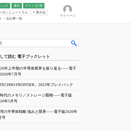
シング
通信
テスト/計測
ーボンニュートラル
展示会
マイページ
全記事一覧
l
ンピューティング
して読む 電子ブックレット
IER
026年上半期の半導体業界を振り返る――電子
2026年7月号
TECHNO-FRONTIER」2025年プレイバック
I時代のメモリ／ストレージ覇権――電子版
026年5月号
湾の半導体戦略 強みと限界――電子版2026年
月号