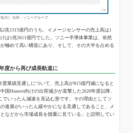
クで拡大］ 出所：ソニーグループ
高2兆1515億円のうち、イメージセンサーの売上高は1
向けは1兆5611億円でした。ソニー半導体事業は、依然
度が極めて高い構造にあり、そして、その大半を占める
7年度から再び成長軌道に
6年度業績見通しについて、売上高が815億円減になると
国Huawei向けの出荷減少が直撃した2020年度以降、
こでいったん減速を見込む形です。その理由としてソ
化の進展がいったん緩やかになる見通しであること、メ
ことなどから市場成長を慎重に見ている」と説明してい