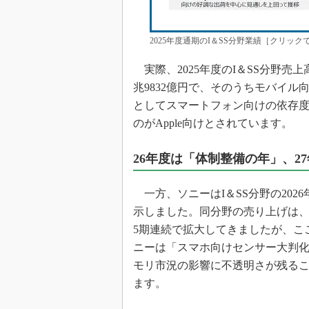
2025年度通期のI＆SS分野業績［クリッ
実際、2025年度のI＆SS分野売上
兆9832億円で、そのうちモバイル
としてスマートフォン向けの依存
のがApple向けとされています。
26年度は「体制整備の年」、2
一方、ソニーはI＆SS分野の202
示しました。同分野の売り上げは、中
5期連続で拡大してきましたが、こ
ニーは「スマホ向けセンサー大判
モリ市況の影響に不透明さが残る
ます。