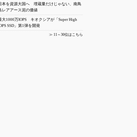
日本を資源大国へ 埋蔵量だけじゃない、南鳥
島レアアース泥の価値
最大1000万IOPS キオクシアが「Super High
IOPS SSD」第1弾を開発
≫
11～30位はこちら