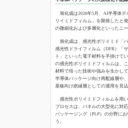
光伝送技
“異端児
旭化成は2026年5月、AI半導
改革、執
リイミドフィルム」を開発したと
イノベー
の微細化および多層化といったニ
JASA発
旭化成は、感光性ポリイミド「パ
IHSア
感光性ドライフィルム（DFR）「
「英語に
ための新
ト」といった電子材料を手掛けて
の感光性ポリイミドフィルムは、
材料で培った技術や強みを生かし
半導体パッケージ向け再配線層や
基板向け絶縁層としての適用を見
感光性ポリイミドフィルムを用い
プロセスは、パネルの大型化に対
パッケージング（PLP）の分野に
う。