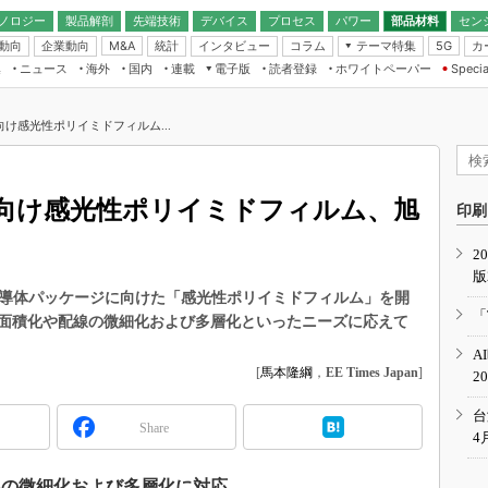
ノロジー
製品解剖
先端技術
デバイス
プロセス
パワー
部品材料
セン
動向
企業動向
統計
インタビュー
コラム
テーマ特集
カ
M&A
5G
ギー
ナログ
無線
集
ニュース
海外
国内
連載
電子版
読者登録
ホワイトペーパー
Specia
フィジカルAI
IoT・エッジコ
モリ
EXPO
Microchip情報
ストレージ通信
EE Times Japan×EDN Japan統合電
エッジAI
子版
I
SEMICON Japan
け感光性ポリイミドフィルム...
デバイス通信
パワーエレクトロニクス
電子ブックレット
イコン
CEATEC
のナノフォーカス
半導体後工程
GA
EdgeTech＋
業界スコープ
向け感光性ポリイミドフィルム、旭
読者調査（EE Times Research）
印刷
TECHNO-FRONT
のエレ・組み込みプレイバ
カーボンニュートラル
2
人とくるま展
版
IoT
直前エンジニアの社会人大
半導体パッケージに向けた「感光性ポリイミドフィルム」を開
電源設計（EDN Japan）
「
面積化や配線の微細化および多層化といったニーズに応えて
数字」で回してみよう
エレクトロニクス入門（EDN
A
Japan）
ード ～Behind the
[
馬本隆綱
，
EE Times Japan
]
2
rd
年で起こったこと、次の10年
台
Share
こと
4
で探るアジアの新トレンド
線の微細化および多層化に対応