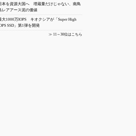
日本を資源大国へ 埋蔵量だけじゃない、南鳥
島レアアース泥の価値
最大1000万IOPS キオクシアが「Super High
IOPS SSD」第1弾を開発
≫
11～30位はこちら