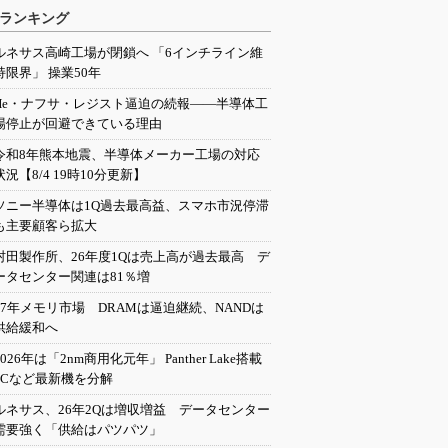
ランキング
ルネサス高崎工場が閉鎖へ 「6インチライン維
持限界」 操業50年
He・ナフサ・レジスト逼迫の続報――半導体工
場停止が回避できている理由
令和8年熊本地震、半導体メーカー工場の対応
状況【8/4 19時10分更新】
ソニー半導体は1Q過去最高益、スマホ市況停滞
も主要顧客ら拡大
村田製作所、26年度1Qは売上高が過去最高 デ
ータセンター関連は81％増
27年メモリ市場 DRAMは逼迫継続、NANDは
供給緩和へ
2026年は「2nm商用化元年」 Panther Lake搭載
PCなど最新機を分解
ルネサス、26年2Qは増収増益 データセンター
需要強く「供給はパツパツ」