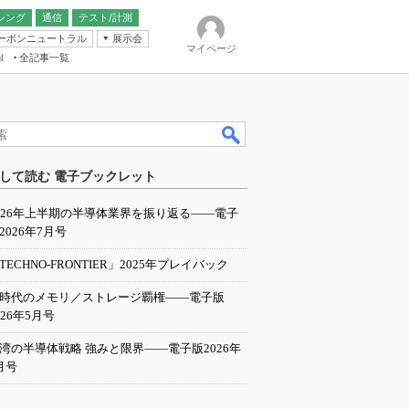
シング
通信
テスト/計測
ーボンニュートラル
展示会
マイページ
全記事一覧
l
ンピューティング
して読む 電子ブックレット
IER
026年上半期の半導体業界を振り返る――電子
2026年7月号
TECHNO-FRONTIER」2025年プレイバック
I時代のメモリ／ストレージ覇権――電子版
026年5月号
湾の半導体戦略 強みと限界――電子版2026年
月号