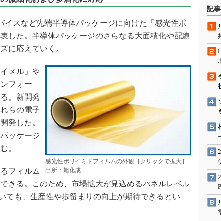
術を知る
記事
エンジニア”が仕掛けた社内
体デバイスなど先端半導体パッケージに向けた「感光性ポ
念の180日
発表した。半導体パッケージのさらなる大面積化や配線
ションは日本を救うのか
ーズに応えていく。
IoT通信
イメル」や
ナリスト「未来展望」
サンフォー
愛されないエンジニア」の
行動論
いる。新開発
これらの電子
て開発した。
、パッケージ
込む。
感光性ポリイミドフィルムの外観［クリックで拡大］
るフィルム
出所：旭化成
応できる。このため、市場拡大が見込めるパネルレベル
おいても、生産性や歩留まりの向上が期待できるとい