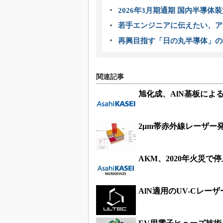
2026年3月期通期 国内半導体
若手エンジニアに伝えたい、ア
再興目指す「日の丸半導体」の
関連記事
旭化成、AlN基板による
2μm帯赤外線レーザー
AKM、2020年火災
AlN適用のUV-Cレー