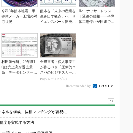
令和8年熊本地震、半
熊本を「未来の産業を
He・ナフサ・レジス
導体メーカー工場の対
生み出す拠点」へ サ
ト逼迫の続報――半導
応状況
イエンスパーク開発進
体工場停止が回避でき
む
ている理由
村田製作所、26年度1
全経営者・個人事業主
Qは売上高が過去最
が作るべき「圧倒的コ
高 データセンター関
スパのビジネスカー
連は81％増
ド」
PR(クレディセゾン)
Recommended by
PR
チャンネルを構成、位相マッチングが容易に
の精度を実現する方法