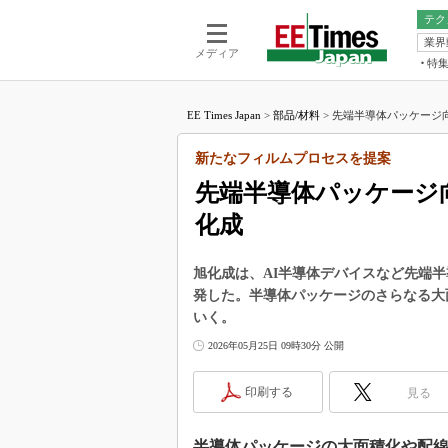
テク
業界
電池／エネル
ア
メディア
特
メ
福田昭の
LS
EE Times Japan
>
部品/材料
>
先端半導体パッケージ向
福田昭の
マ
湯之上隆
新たなフィルムプロセスを提案
FP
大山聡の
先端半導体パッケージ
大原雄介
化成
ック
リタイア
学漂流記
旭化成は、AI半導体デバイスなど先端
発した。半導体パッケージのさらなる大
世界を「
いく。
踊るバズワ
2026年05月25日 09時30分 公開
Buzzwo
この10
印刷する
見る
で起こる
製品分解
半導体パッケージの大面積化や配