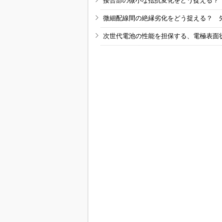
接合部の微小な抵抗変化をどう捉える？
微細配線間の絶縁劣化をどう捉える？ 
次世代電池の性能を担保する、電極表面