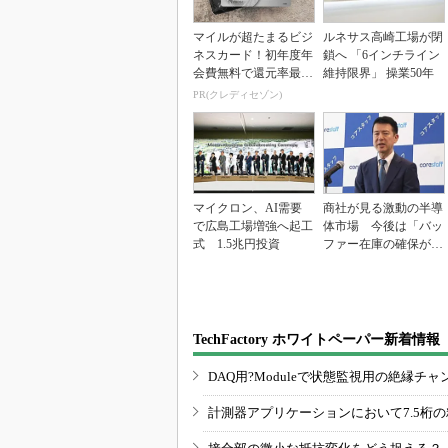
マイルが超たまるビジ
ルネサス高崎工場が閉
ネスカード！初年度年
鎖へ 「6インチライン
会費無料で還元率最大
維持限界」 操業50年
1.125%
PR(クレディセゾン)
マイクロン、AI需要
商社が見る激動の半導
で広島工場増強へ起工
体市場 今後は「バッ
式 1.5兆円投資
ファー在庫の確保が重
要に」
TechFactory ホワイトペーパー新着情報
DAQ用?Moduleで状態監視用の絶縁
計測器アプリケーションにおいて7.5桁