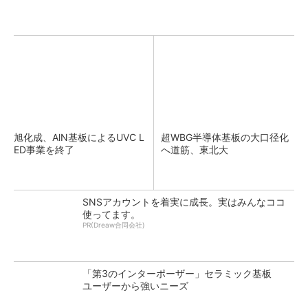
旭化成、AlN基板によるUVC L
超WBG半導体基板の大口径化
ED事業を終了
へ道筋、東北大
SNSアカウントを着実に成長。実はみんなココ
使ってます。
PR(Dreaw合同会社)
「第3のインターポーザー」セラミック基板
ユーザーから強いニーズ