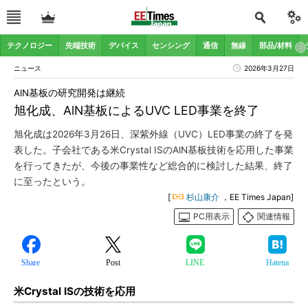
テクノロジー
先端技術
デバイス
センシング
通信
無線
部品/材料
ニュース
2026年3月27日
AlN基板の研究開発は継続
旭化成、AlN基板によるUVC LED事業を終了
旭化成は2026年3月26日、深紫外線（UVC）LED事業の終了を発
表した。子会社である米Crystal ISのAlN基板技術を応用した事業
を行ってきたが、今後の事業性など総合的に検討した結果、終了
に至ったという。
[
杉山康介
，EE Times Japan]
PC用表示
関連情報
Share
Post
LINE
Hatena
米Crystal ISの技術を応用