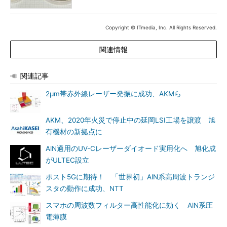
Copyright © ITmedia, Inc. All Rights Reserved.
関連情報
関連記事
2μm帯赤外線レーザー発振に成功、AKMら
AKM、2020年火災で停止中の延岡LSI工場を譲渡 旭
有機材の新拠点に
AlN適用のUV-Cレーザーダイオード実用化へ 旭化成
がULTEC設立
ポスト5Gに期待！ 「世界初」AlN系高周波トランジ
スタの動作に成功、NTT
スマホの周波数フィルター高性能化に効く AlN系圧
電薄膜