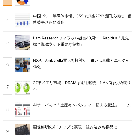
中国パワー半導体市場、35年に3兆2742億円規模に 価
格競争さらに激化
Lam Researchフィラッハ拠点40周年 Rapidus「最先
端半導体支える重要な役割」
NXP、Ambarella買収を検討か 狙いは車載とエッジAI
強化
27年メモリ市場 DRAMは逼迫継続、NANDは供給緩和
へ
AIサーバ向け「生産キャパシティー超える受注」ローム
画像鮮明化を1チップで実現 組み込みも容易に