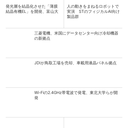
発光層を結晶化させた「薄膜
人の動きをまねるロボットで
結晶有機EL」を開発、富山大
実演 STのフィジカルAI向け
製品群
三菱電機、米国にデータセンター向け冷却機器
の新拠点
JDIが鳥取工場を売却、車載用液晶パネル拠点
Wi-Fiの2.4GHz帯電波で発電、東北大学らが開
発