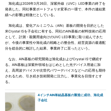
旭化成は2026年3月26日、深紫外線（UVC）LED事業の終了を
発表した。同社事業ポートフォリオ変革の一環で、本件の連結業
績への影響は軽微だとしている。
旭化成は、窒化アルミニウム（AlN）基板の開発を目的とした
米Crystal ISを子会社に有する。同社のAlN基板の材料技術の応用
として、計測・殺菌用途向けのUVC LED事業に取り組んできた
が、今後の事業性や旭化成の戦略との整合性、経営資源の最適配
分を総合的に検討した結果、事業終了に至ったという。
なお、AlN基板の研究開発は旭化成およびCrystal ISで継続す
る。AlN基板は深紫外領域をはじめとした光デバイス用途に加
え、高周波デバイスや次世代パワーデバイスなどへの応用も期待
されるため、引き続き技術開発に注力し、事業化を目指すとす
る。
4インチAlN単結晶基板の製造に成功、旭化成
子会社