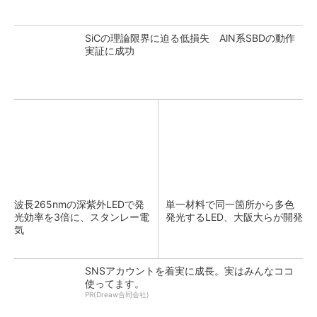
SiCの理論限界に迫る低損失 AlN系SBDの動作
実証に成功
波長265nmの深紫外LEDで発
単一材料で同一箇所から多色
光効率を3倍に、スタンレー電
発光するLED、大阪大らが開発
気
SNSアカウントを着実に成長。実はみんなココ
使ってます。
PR(Dreaw合同会社)