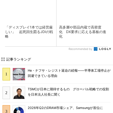
「ディスプレイ1本では経営厳
高多層や部品内蔵で高密度
しい」 起死回生図るJDIの戦
化 DX要求に応える基板の進
略
化
Recommended by
記事ランキング
He・ナフサ・レジスト逼迫の続報――半導体工場停止が
回避できている理由
TSMCが日本に期待するもの グローバル戦略での役割
を日本法人社長に聞く
2026年Q2のDRAM市場シェア、Samsungが首位に