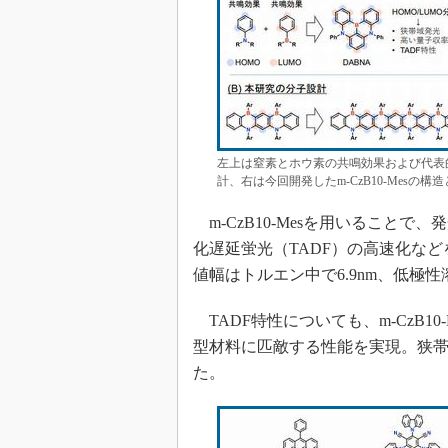
左上は窒素とホウ素の共鳴効果および代表
計、右は今回開発したm-CzB10-Mesの
m-CzB10-Mesを用いること
化遅延蛍光（TADF）の高速化な
値幅はトルエン中で6.9nm、低極性
TADF特性についても、m-CzB1
型材料に匹敵する性能を実現。狭帯
た。