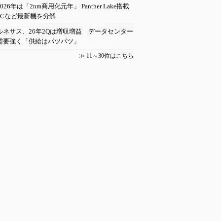
2026年は「2nm商用化元年」 Panther Lake搭載
PCなど最新機を分解
ルネサス、26年2Qは増収増益 データセンター
需要強く「供給はパツパツ」
≫
11～30位はこちら