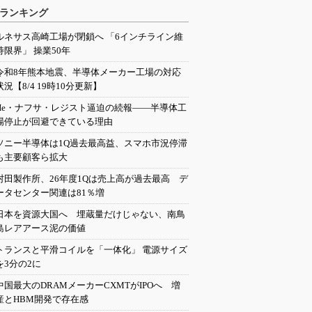
ランキング
ルネサス高崎工場が閉鎖へ 「6インチライン維
持限界」 操業50年
令和8年熊本地震、半導体メーカー工場の対応
状況【8/4 19時10分更新】
He・ナフサ・レジスト逼迫の続報――半導体工
場停止が回避できている理由
ソニー半導体は1Q過去最高益、スマホ市況停滞
も主要顧客ら拡大
村田製作所、26年度1Qは売上高が過去最高 デ
ータセンター関連は81％増
日本を資源大国へ 埋蔵量だけじゃない、南鳥
島レアアース泥の価値
トランスと平滑コイルを「一体化」 電源サイズ
を3分の2に
中国最大のDRAMメーカーCXMTがIPOへ 増
産とHBM開発で存在感