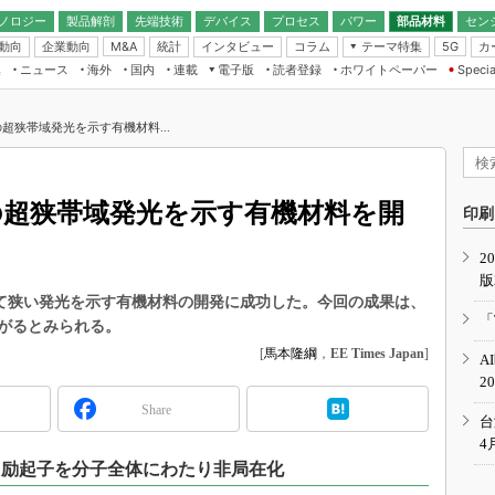
ノロジー
製品解剖
先端技術
デバイス
プロセス
パワー
部品材料
セン
動向
企業動向
統計
インタビュー
コラム
テーマ特集
カ
M&A
5G
ギー
ナログ
無線
集
ニュース
海外
国内
連載
電子版
読者登録
ホワイトペーパー
Specia
フィジカルAI
IoT・エッジコ
モリ
EXPO
Microchip情報
ストレージ通信
EE Times Japan×EDN Japan統合電
エッジAI
子版
I
SEMICON Japan
の超狭帯域発光を示す有機材料...
デバイス通信
パワーエレクトロニクス
電子ブックレット
イコン
CEATEC
のナノフォーカス
半導体後工程
GA
EdgeTech＋
業界スコープ
mの超狭帯域発光を示す有機材料を開
読者調査（EE Times Research）
印刷
TECHNO-FRONT
のエレ・組み込みプレイバ
カーボンニュートラル
2
人とくるま展
版
IoT
直前エンジニアの社会人大
めて狭い発光を示す有機材料の開発に成功した。今回の成果は、
電源設計（EDN Japan）
「
がるとみられる。
数字」で回してみよう
エレクトロニクス入門（EDN
[
馬本隆綱
，
EE Times Japan
]
A
Japan）
ード ～Behind the
2
rd
Share
年で起こったこと、次の10年
台
こと
4
、励起子を分子全体にわたり非局在化
で探るアジアの新トレンド