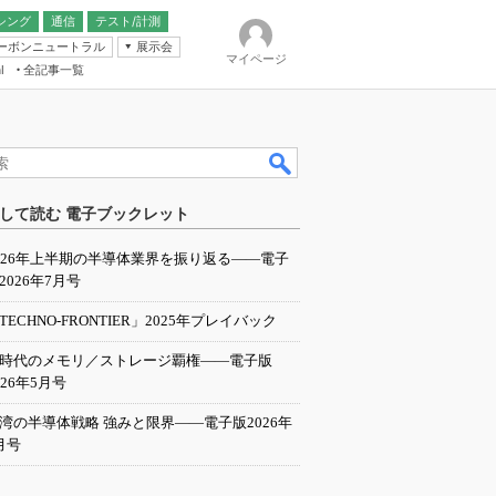
シング
通信
テスト/計測
ーボンニュートラル
展示会
マイページ
全記事一覧
l
ンピューティング
して読む 電子ブックレット
IER
026年上半期の半導体業界を振り返る――電子
2026年7月号
TECHNO-FRONTIER」2025年プレイバック
I時代のメモリ／ストレージ覇権――電子版
026年5月号
湾の半導体戦略 強みと限界――電子版2026年
月号