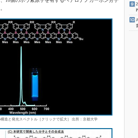
、10個のホウ素原子を有するヘテロナノカーボン分子
た。
の構造と発光スペクトル［クリックで拡大］ 出所：京都大学