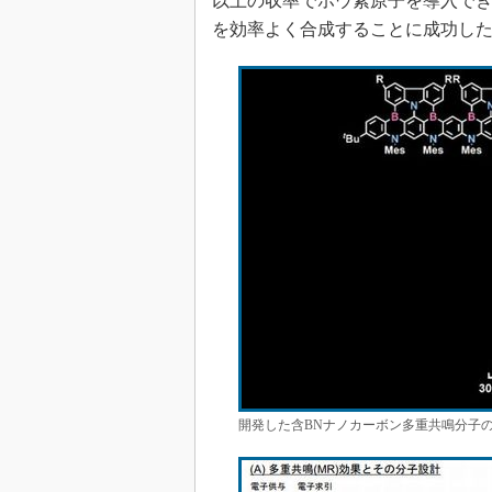
以上の収率でホウ素原子を導入でき
を効率よく合成することに成功し
開発した含BNナノカーボン多重共鳴分子