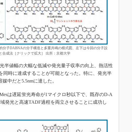
的分子DABNAの分子構造と多重共鳴の模式図、左下は今回の分子設
構造と合成法［クリックで拡大］ 出所：京都大学
で、発光半値幅の大幅な低減や発光量子収率の向上、熱活性
どを同時に達成することが可能となった。特に、発光半
溶媒中だと5.5nmに達した。
0-Mesは遅延蛍光寿命が1マイクロ秒以下で、既存のD-A
域発光と高速TADF過程を両立させることに成功し