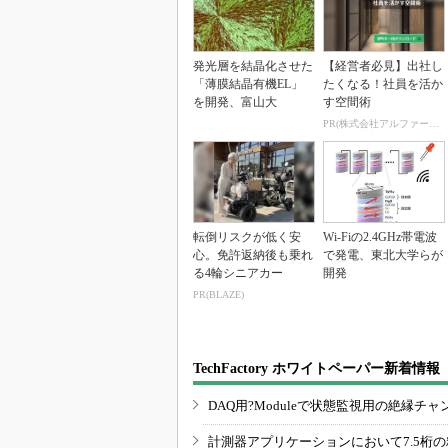
発光層を結晶化させた
【経営者必見】出社し
「薄膜結晶有機EL」
たくなる！社員を活か
を開発、富山大
す空間術
PR(株式会社アルファーテクノ)
転倒リスクが低く安
Wi-Fiの2.4GHz帯電波
心。免許返納後も乗れ
で発電、東北大学らが
る4輪シニアカー
開発
PR(BLAZE)
TechFactory ホワイトペーパー新着情報
DAQ用?Moduleで状態監視用の絶縁
計測器アプリケーションにおいて7.5桁