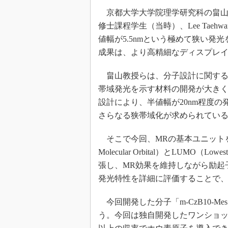
光伝送技
京都大学大学院理学研究科の畠山
“異端児
修士課程学生（当時）、Lee Taeh
改革、執
値幅が5.5nmという極めて狭い
イノベー
成果は、より高精細なディスプレ
JASA発
IHSア
畠山教授らは、分子設計に関する新
帯域発光を示す材料の開発が大きく
「英語に
ための新
設計により、半値幅が20nm程度
さらなる狭帯域化が求められてい
そこで今回、MRの基本ユニットを複数連
Molecular Orbital）とLUMO（Lowe
張し、MR効果を維持しながら励起
発光特性を詳細に評価することで
今回開発した分子「m-CzB10-
う。今回は独自開発したワンショッ