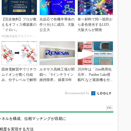
【完全無料】プロが教
光反応で有機半導体の
単一材料で同一箇所か
えるオフィス構築案の
作り分けに成功、大阪
ら多色発光するLED、
「イロハ」
公立大
大阪大らが開発
PR(株式会社アルファーテクノ)
固体電解質中でリチウ
ルネサス高崎工場が閉
2026年は「2nm商用化
ムイオンが動く仕組
鎖へ 「6インチライン
元年」 Panther Lake搭
み、分子レベルで解明
維持限界」 操業50年
載PCなど最新機を分...
Recommended by
PR
チャンネルを構成、位相マッチングが容易に
の精度を実現する方法