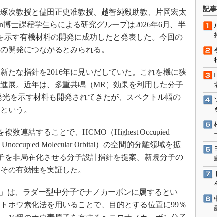
術を知る
記事
琢次教授と儘田正史准教授、越智純毅助教、片岡宏太
エンジニア”が仕掛けた社内
wan博士課程学生らによる研究グループは2026年6月、半
念の180日
発光を示す有機材料の開発に成功したと発表した。今回の
ションは日本を救うのか
イの開発につながるとみられる。
IoT通信
ナリスト「未来展望」
たな指針を2016年に見いだしていた。これを機に狭
進展。近年は、多重共鳴（MR）効果を利用した分子
愛されないエンジニア」の
行動論
の発光を示す材料も開発されてきたが、スペクトル幅の
るという。
結することで、HOMO（Highest Occupied
st Unoccupied Molecular Orbital）の空間的分離領域を拡
子を非局在化させる分子設計指針を提案。新規分子の
、その有効性を実証した。
Mes」は、ラダー型中分子でナノカーボンに属するとい
トホウ素化法を用いることで、目的とする位置に99％