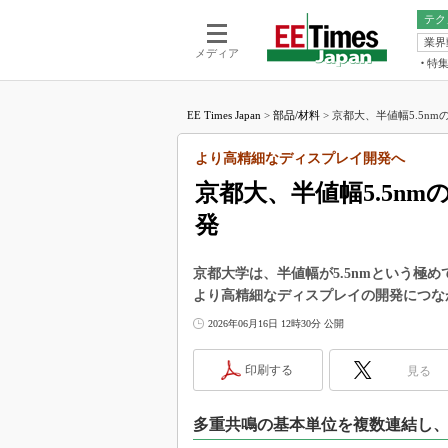
テク
業界
電池／エネル
ア
メディア
特
メ
福田昭の
LS
EE Times Japan
>
部品/材料
>
京都大、半値幅5.5nm
福田昭の
マ
湯之上隆
より高精細なディスプレイ開発へ
FP
大山聡の
京都大、半値幅5.5n
大原雄介
発
ック
リタイア
学漂流記
京都大学は、半値幅が5.5nmという極
より高精細なディスプレイの開発につな
世界を「
2026年06月16日 12時30分 公開
踊るバズワ
Buzzwo
印刷する
見る
この10
で起こる
多重共鳴の基本単位を複数連結し
製品分解