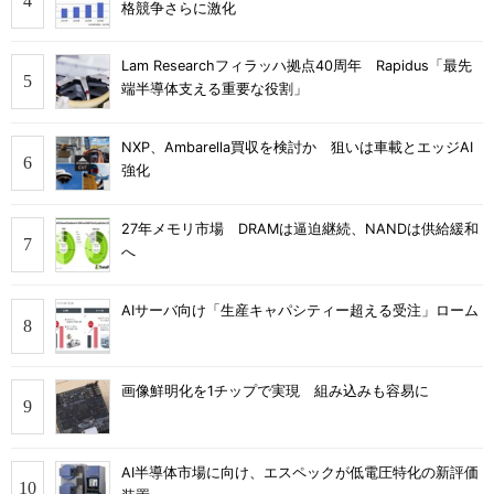
格競争さらに激化
Lam Researchフィラッハ拠点40周年 Rapidus「最先
端半導体支える重要な役割」
NXP、Ambarella買収を検討か 狙いは車載とエッジAI
強化
27年メモリ市場 DRAMは逼迫継続、NANDは供給緩和
へ
AIサーバ向け「生産キャパシティー超える受注」ローム
画像鮮明化を1チップで実現 組み込みも容易に
AI半導体市場に向け、エスペックが低電圧特化の新評価