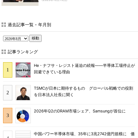
過去記事一覧 - 年月別
移動
記事ランキング
He・ナフサ・レジスト逼迫の続報――半導体工場停止が
回避できている理由
TSMCが日本に期待するもの グローバル戦略での役割
を日本法人社長に聞く
2026年Q2のDRAM市場シェア、Samsungが首位に
中国パワー半導体市場、35年に3兆2742億円規模に 価