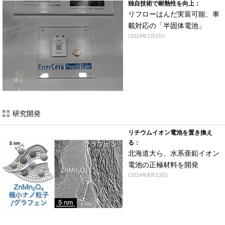
独自技術で耐熱性を向上：
リフローはんだ実装可能、車
載対応の「半固体電池」
(2024年2月2日)
研究開発
リチウムイオン電池を置き換え
る：
北海道大ら、水系亜鉛イオン
電池の正極材料を開発
(2024年8月23日)