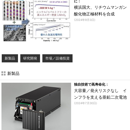
に：
横浜国大、リチウムマンガン
酸化物正極材料を合成
(2024年9月3日)
新製品
研究開発
市場／設備投資
新製品
独自技術で高寿命化：
大容量／発火リスクなし イ
ンフラを支える亜鉛二次電池
(2024年7月30日)