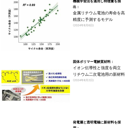
機械学習法を適用し特徴量を抽
出：
金属リチウム電池の寿命を高
精度に予測するモデル
(2024年8月6日)
固体ポリマー電解質材料：
イオン伝導性と強度を両立
リチウム二次電池用の新材料
(2024年8月2日)
発電層と透明電極に新材料を採
用：