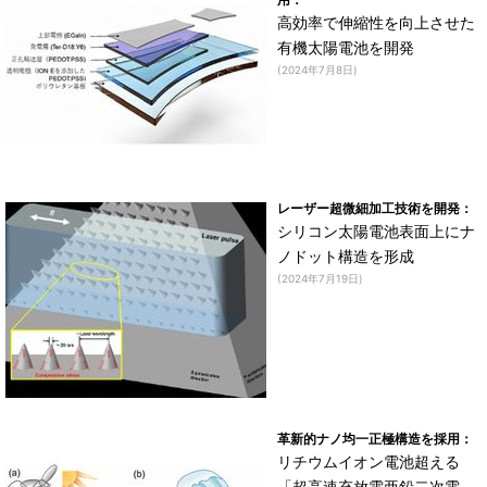
高効率で伸縮性を向上させた
有機太陽電池を開発
(2024年7月8日)
レーザー超微細加工技術を開発：
シリコン太陽電池表面上にナ
ノドット構造を形成
(2024年7月19日)
革新的ナノ均一正極構造を採用：
リチウムイオン電池超える