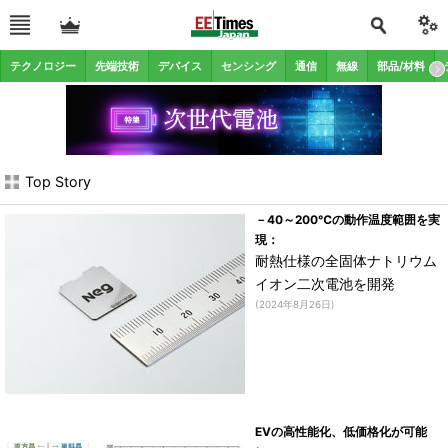
テクノロジー
先端技術
デバイス
センシング
通信
無線
部品/材料
Top Story
－40～200℃の動作温度範囲を実
現：
耐熱仕様の全固体ナトリウム
イオン二次電池を開発
(2024年8月26日)
EVの高性能化、低価格化が可能