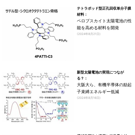
テトラポッド型正孔回収単分子膜
材料：
ペロブスカイト太陽電池の性
能を高める材料を開発
(2024年8月21日)
新型太陽電池の実現につなが
る？：
大阪大ら、有機半導体の励起
子束縛エネルギー低減
(2024年8月16日)