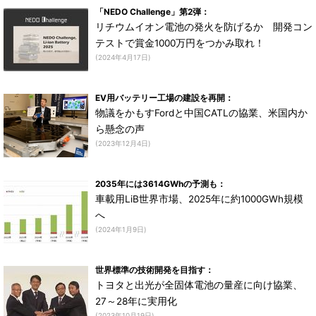
「NEDO Challenge」第2弾：
リチウムイオン電池の発火を防げるか 開発コン
テストで賞金1000万円をつかみ取れ！
(2024年4月17日)
EV用バッテリー工場の建設を再開：
物議をかもすFordと中国CATLの協業、米国内か
ら懸念の声
(2023年12月4日)
2035年には3614GWhの予測も：
車載用LiB世界市場、2025年に約1000GWh規模
へ
(2024年1月9日)
世界標準の技術開発を目指す：
トヨタと出光が全固体電池の量産に向け協業、
27～28年に実用化
(2023年10月19日)