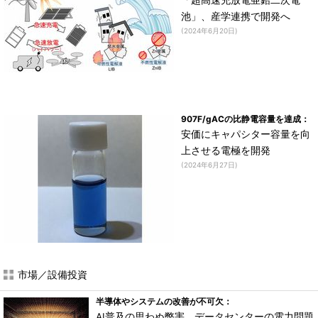
「超高速充放電亜鉛二次電
池」、産学連携で開発へ
(2024年6月20日)
907F/gACの比静電容量を達成：
安価にキャパシター容量を向
上させる電極を開発
(2024年6月27日)
市場／設備投資
半導体やシステムの改善が不可欠：
AI普及の思わぬ弊害 データセンターの電力問題