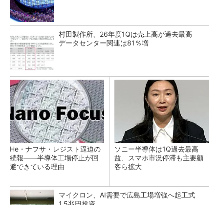
村田製作所、26年度1Qは売上高が過去最高
データセンター関連は81％増
He・ナフサ・レジスト逼迫の
ソニー半導体は1Q過去最高
続報――半導体工場停止が回
益、スマホ市況停滞も主要顧
避できている理由
客ら拡大
マイクロン、AI需要で広島工場増強へ起工式
1.5兆円投資