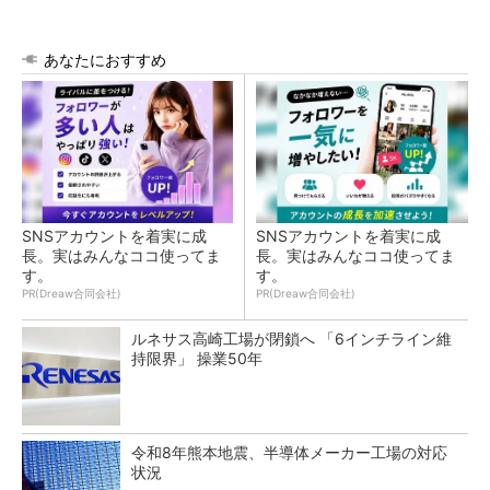
あなたにおすすめ
SNSアカウントを着実に成
SNSアカウントを着実に成
長。実はみんなココ使ってま
長。実はみんなココ使ってま
す。
す。
PR(Dreaw合同会社)
PR(Dreaw合同会社)
ルネサス高崎工場が閉鎖へ 「6インチライン維
持限界」 操業50年
令和8年熊本地震、半導体メーカー工場の対応
状況