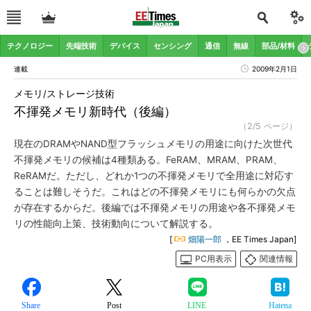
テクノロジー
先端技術
デバイス
センシング
通信
無線
部品/材料
連載
2009年2月1日
メモリ/ストレージ技術
不揮発メモリ新時代（後編）
（2/5 ページ）
現在のDRAMやNAND型フラッシュメモリの用途に向けた次世代
不揮発メモリの候補は4種類ある。FeRAM、MRAM、PRAM、
ReRAMだ。ただし、どれか1つの不揮発メモリで全用途に対応す
ることは難しそうだ。これはどの不揮発メモリにも何らかの欠点
が存在するからだ。後編では不揮発メモリの用途や各不揮発メモ
リの性能向上策、技術動向について解説する。
[
畑陽一郎
，EE Times Japan]
PC用表示
関連情報
Share
Post
LINE
Hatena