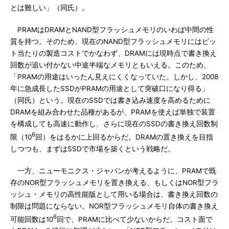
とは難しい」（同氏）。
PRAMはDRAMとNAND型フラッシュメモリのいわば中間の性
質を持つ。そのため、現在のNAND型フラッシュメモリにはビッ
ト当たりの製造コストでかなわず、DRAMには現時点で書き換え
回数が追い付かない中途半端なメモリともいえる。このため、
「PRAMの用途はいったん見えにくくなっていた。しかし、2008
年に急成長したSSDがPRAMの用途として突破口になり得る」
（同氏）という。現在のSSDでは書き込み速度を高めるために
DRAMを組み合わせた品種があるが、PRAMを使えば単独で装置
を構成しても高速に動作し、さらに現在のSSDの書き換え回数制
6
限（10
回）をはるかに上回るからだ。DRAMの置き換えを目指
しつつも、まずはSSDで市場を築くという戦略だ。
一方、ニューモニクス・ジャパンが考えるように、PRAMで既
存のNOR型フラッシュメモリを置き換える、もしくはNOR型フラ
ッシュ・メモリの高性能版として用いる場合は、書き換え回数の
制限は問題にならない。NOR型フラッシュメモリ自体の書き換え
6
可能回数は10
回で、PRAMに比べて少ないからだ。コスト面で