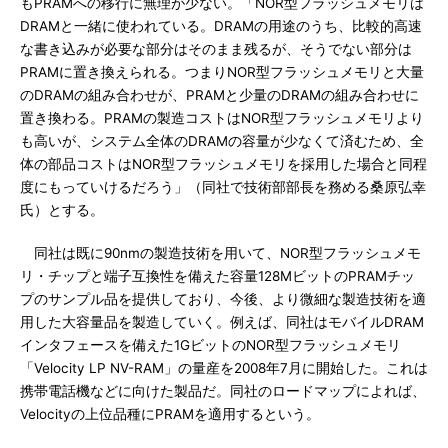
もPRAMへの移行に無理が少ない。「NOR型フラッシュメモリは
DRAMと一緒に使われている。DRAMの用途のうち、比較的高速
な書き込みが必要な部分はそのまま残るが、そうでない部分は
PRAMに置き換えられる。つまりNOR型フラッシュメモリと大量
のDRAMの組み合わせが、PRAMと少量のDRAMの組み合わせに
置き換わる。PRAMの製造コストはNOR型フラッシュメモリより
も高いが、システム全体のDRAMの容量が少なくて済むため、全
体の部品コストはNOR型フラッシュメモリを採用した場合と同程
度にもっていけるだろう」（同社で技術部部長を務める桑原弘幸
氏）とする。
同社は既に90nmの製造技術を用いて、NOR型フラッシュメモ
リ・チップと端子互換性を備えた容量128MビットのPRAMチッ
プのサンプル品を提供しており、今後、より微細な製造技術を適
用した大容量品を製造していく。例えば、同社はモバイルDRAM
インタフェースを備えた1GビットのNOR型フラッシュメモリ
「Velocity LP NV-RAM」の量産を2008年7月に開始した。これは
携帯電話機などに向けた製品だ。同社のロードマップによれば、
Velocityの上位品種にPRAMを適用するという。