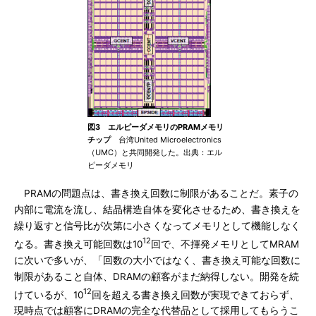
図3 エルピーダメモリのPRAMメモリ
チップ
台湾United Microelectronics
（UMC）と共同開発した。出典：エル
ピーダメモリ
PRAMの問題点は、書き換え回数に制限があることだ。素子の
内部に電流を流し、結晶構造自体を変化させるため、書き換えを
繰り返すと信号比が次第に小さくなってメモリとして機能しなく
12
なる。書き換え可能回数は10
回で、不揮発メモリとしてMRAM
に次いで多いが、「回数の大小ではなく、書き換え可能な回数に
制限があること自体、DRAMの顧客がまだ納得しない。開発を続
12
けているが、10
回を超える書き換え回数が実現できておらず、
現時点では顧客にDRAMの完全な代替品として採用してもらうこ