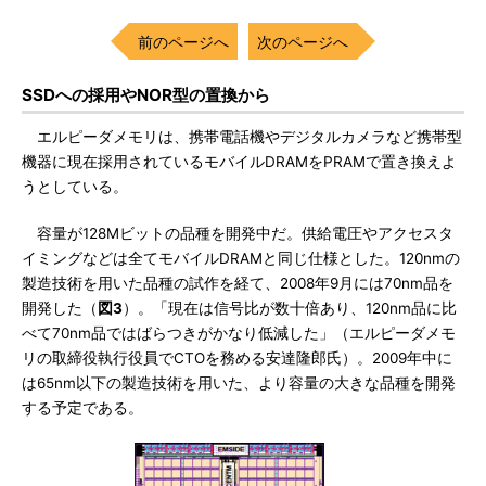
前のページへ
次のページへ
SSDへの採用やNOR型の置換から
エルピーダメモリは、携帯電話機やデジタルカメラなど携帯型
機器に現在採用されているモバイルDRAMをPRAMで置き換えよ
うとしている。
容量が128Mビットの品種を開発中だ。供給電圧やアクセスタ
イミングなどは全てモバイルDRAMと同じ仕様とした。120nmの
製造技術を用いた品種の試作を経て、2008年9月には70nm品を
開発した（
図3
）。「現在は信号比が数十倍あり、120nm品に比
べて70nm品ではばらつきがかなり低減した」（エルピーダメモ
リの取締役執行役員でCTOを務める安達隆郎氏）。2009年中に
は65nm以下の製造技術を用いた、より容量の大きな品種を開発
する予定である。