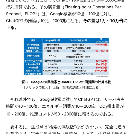
検索である。それに対してChatGPTの推論はGPU中心の大規模
行列演算である。その演算量（Floating-point Operations Per
Second、FLOPs）は、Google検索が10億～100億に対し、
ChatGPTの推論は10兆～1000兆になる。
その差は1万～10万倍に
上る。
図3 Googleの1回検索とChatGPT5への1回質問の計算比較
［クリックで拡大］ 出所：筆者の調査と推測による
それ以外でも、Google検索に対してChatGPTは、サーバ占有
時間が10～100倍、エネルギー消費が10～200倍、CO
排出量が
2
10～200倍、推定コストが50～2000倍に増えるのである。
要するに、生成AIは“検索の高級版”などではない。完全に違う
計算であり、完全に違う重たい負荷だ。よって、生成AIの普及と