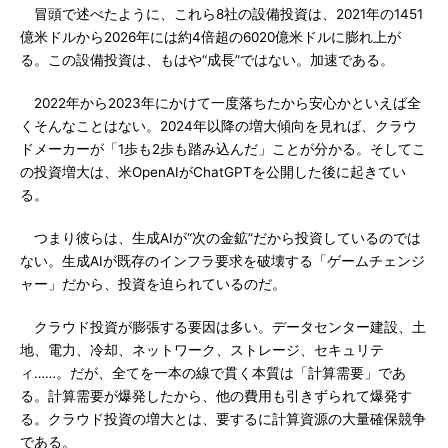
冒頭で述べたように、これら8社の設備投資は、2021年の1451
億米ドルから2026年には約4倍超の6020億米ドルに膨れ上が
る。この設備投資は、もはや“成長”ではない。加速である。
2022年から2023年にかけて一度落ちたから安心かといえば全
くそんなことはない。2024年以降の増大傾向を見れば、クラウ
ドメーカーが「1歩も2歩も踏み込んだ」ことが分かる。そしてこ
の投資増大は、米OpenAIがChatGPTを公開した後に起きてい
る。
つまり彼らは、生成AIが“次の金鉱”だから投資しているのでは
ない。生成AIが既存のインフラ要求を破壊する「ゲームチェンジ
ャー」だから、投資を迫られているのだ。
クラウド投資が膨張する要因は多い。データセンター建設、土
地、電力、冷却、ネットワーク、ストレージ、セキュリテ
ィ……。だが、全てを一本の線で貫く本質は「計算需要」であ
る。計算需要が爆発したから、他の費用も引きずられて爆発す
る。クラウド投資の増大とは、要するに計算資源の大量確保競争
である。