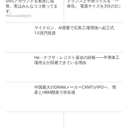
SNSアカウントを着実に成
トランスと平滑コイルを「一
長。実はみんなココ使ってま
体化」 電源サイズを3分の2に
す。
PR(Dreaw合同会社)
マイクロン、AI需要で広島工場増強へ起工式
1.5兆円投資
He・ナフサ・レジスト逼迫の続報――半導体工
場停止が回避できている理由
中国最大のDRAMメーカーCXMTがIPOへ 増
産とHBM開発で存在感