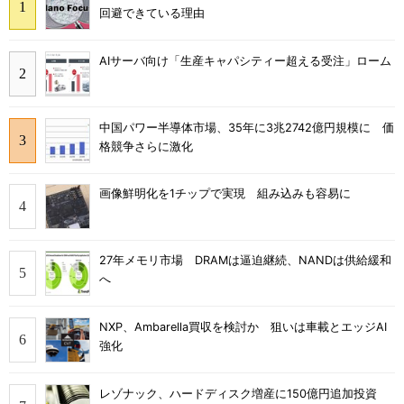
回避できている理由
AIサーバ向け「生産キャパシティー超える受注」ローム
中国パワー半導体市場、35年に3兆2742億円規模に 価
格競争さらに激化
画像鮮明化を1チップで実現 組み込みも容易に
27年メモリ市場 DRAMは逼迫継続、NANDは供給緩和
へ
NXP、Ambarella買収を検討か 狙いは車載とエッジAI
強化
レゾナック、ハードディスク増産に150億円追加投資