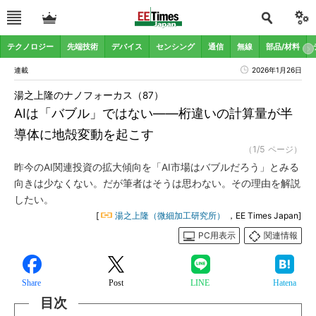
テクノロジー
先端技術
デバイス
センシング
通信
無線
部品/材料
連載
2026年1月26日
湯之上隆のナノフォーカス（87）
AIは「バブル」ではない――桁違いの計算量が半
導体に地殻変動を起こす
（1/5 ページ）
昨今のAI関連投資の拡大傾向を「AI市場はバブルだろう」とみる
向きは少なくない。だが筆者はそうは思わない。その理由を解説
したい。
[
湯之上隆（微細加工研究所）
，EE Times Japan]
PC用表示
関連情報
Share
Post
LINE
Hatena
目次