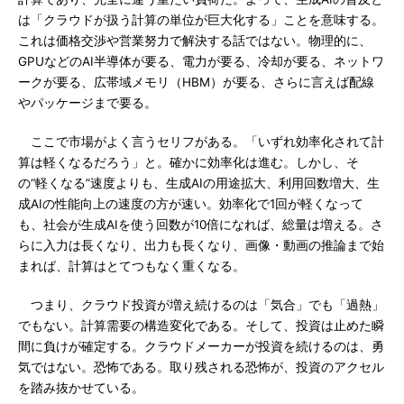
は「クラウドが扱う計算の単位が巨大化する」ことを意味する。
これは価格交渉や営業努力で解決する話ではない。物理的に、
GPUなどのAI半導体が要る、電力が要る、冷却が要る、ネットワ
ークが要る、広帯域メモリ（HBM）が要る、さらに言えば配線
やパッケージまで要る。
ここで市場がよく言うセリフがある。「いずれ効率化されて計
算は軽くなるだろう」と。確かに効率化は進む。しかし、そ
の“軽くなる”速度よりも、生成AIの用途拡大、利用回数増大、生
成AIの性能向上の速度の方が速い。効率化で1回が軽くなって
も、社会が生成AIを使う回数が10倍になれば、総量は増える。さ
らに入力は長くなり、出力も長くなり、画像・動画の推論まで始
まれば、計算はとてつもなく重くなる。
つまり、クラウド投資が増え続けるのは「気合」でも「過熱」
でもない。計算需要の構造変化である。そして、投資は止めた瞬
間に負けが確定する。クラウドメーカーが投資を続けるのは、勇
気ではない。恐怖である。取り残される恐怖が、投資のアクセル
を踏み抜かせている。