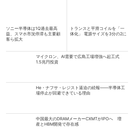
ソニー半導体は1Q過去最高
トランスと平滑コイルを「一
益、スマホ市況停滞も主要顧
体化」 電源サイズを3分の2に
客ら拡大
マイクロン、AI需要で広島工場増強へ起工式
1.5兆円投資
He・ナフサ・レジスト逼迫の続報――半導体工
場停止が回避できている理由
中国最大のDRAMメーカーCXMTがIPOへ 増
産とHBM開発で存在感