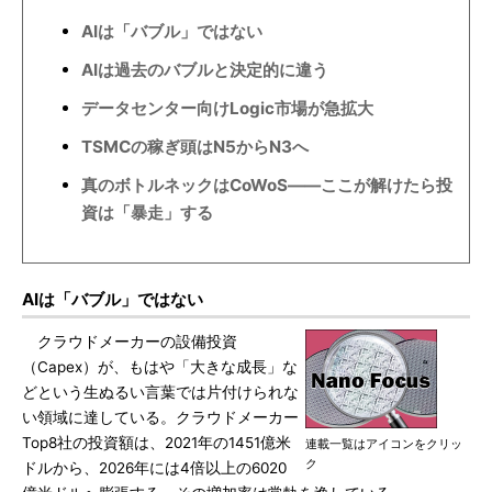
AIは「バブル」ではない
AIは過去のバブルと決定的に違う
データセンター向けLogic市場が急拡大
TSMCの稼ぎ頭はN5からN3へ
真のボトルネックはCoWoS――ここが解けたら投
資は「暴走」する
AIは「バブル」ではない
クラウドメーカーの設備投資
（Capex）が、もはや「大きな成長」な
どという生ぬるい言葉では片付けられな
い領域に達している。クラウドメーカー
Top8社の投資額は、2021年の1451億米
連載一覧はアイコンをクリッ
ク
ドルから、2026年には4倍以上の6020