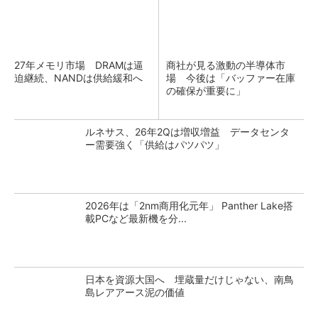
27年メモリ市場 DRAMは逼
商社が見る激動の半導体市
迫継続、NANDは供給緩和へ
場 今後は「バッファー在庫
の確保が重要に」
ルネサス、26年2Qは増収増益 データセンタ
ー需要強く「供給はパツパツ」
2026年は「2nm商用化元年」 Panther Lake搭
載PCなど最新機を分...
日本を資源大国へ 埋蔵量だけじゃない、南鳥
島レアアース泥の価値