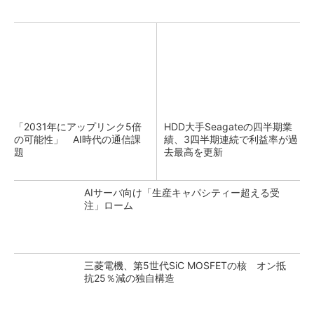
「2031年にアップリンク5倍
HDD大手Seagateの四半期業
の可能性」 AI時代の通信課
績、3四半期連続で利益率が過
題
去最高を更新
AIサーバ向け「生産キャパシティー超える受
注」ローム
三菱電機、第5世代SiC MOSFETの核 オン抵
抗25％減の独自構造