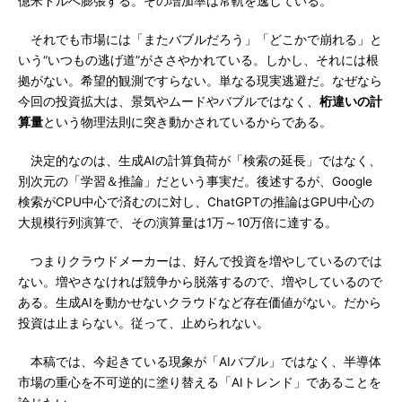
億米ドルへ膨張する。その増加率は常軌を逸している。
それでも市場には「またバブルだろう」「どこかで崩れる」と
いう“いつもの逃げ道”がささやかれている。しかし、それには根
拠がない。希望的観測ですらない。単なる現実逃避だ。なぜなら
今回の投資拡大は、景気やムードやバブルではなく、
桁違いの計
算量
という物理法則に突き動かされているからである。
決定的なのは、生成AIの計算負荷が「検索の延長」ではなく、
別次元の「学習＆推論」だという事実だ。後述するが、Google
検索がCPU中心で済むのに対し、ChatGPTの推論はGPU中心の
大規模行列演算で、その演算量は1万～10万倍に達する。
つまりクラウドメーカーは、好んで投資を増やしているのでは
ない。増やさなければ競争から脱落するので、増やしているので
ある。生成AIを動かせないクラウドなど存在価値がない。だから
投資は止まらない。従って、止められない。
本稿では、今起きている現象が「AIバブル」ではなく、半導体
市場の重心を不可逆的に塗り替える「AIトレンド」であることを