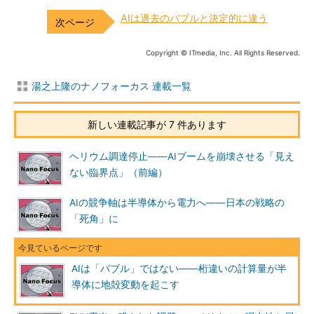
AIは過去のバブルと決定的に違う
Copyright © ITmedia, Inc. All Rights Reserved.
湯之上隆のナノフォーカス 連載一覧
新しい連載記事が 7 件あります
ヘリウム調達停止――AIブームを崩壊させる「見え
ない臨界点」（前編）
AIの競争軸は半導体から電力へ――日本の戦略の
「死角」に
AIは「バブル」ではない――桁違いの計算量が半
導体に地殻変動を起こす