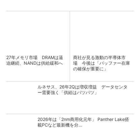
27年メモリ市場 DRAMは逼
商社が見る激動の半導体市
迫継続、NANDは供給緩和へ
場 今後は「バッファー在庫
の確保が重要に」
ルネサス、26年2Qは増収増益 データセンタ
ー需要強く「供給はパツパツ」
2026年は「2nm商用化元年」 Panther Lake搭
載PCなど最新機を分...