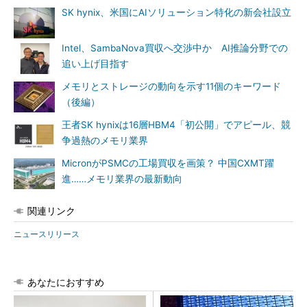
SK hynix、米国にAIソリューション特化の新会社設立
Intel、SambaNova買収へ交渉中か AI推論分野での
追い上げ目指す
メモリとストレージの動向を示す11個のキーワード
（後編）
王者SK hynixは16層HBM4「初公開」でアピール、競
争過熱のメモリ業界
MicronがPSMCの工場買収を画策？ 中国CXMT躍
進……メモリ業界の最新動向
関連リンク
ニュースリリース
あなたにおすすめ