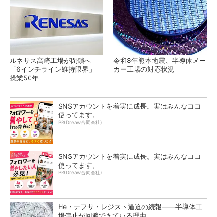
ルネサス高崎工場が閉鎖へ
令和8年熊本地震、半導体メー
「6インチライン維持限界」
カー工場の対応状況
操業50年
SNSアカウントを着実に成長。実はみんなココ
使ってます。
PR(Dreaw合同会社)
SNSアカウントを着実に成長。実はみんなココ
使ってます。
PR(Dreaw合同会社)
He・ナフサ・レジスト逼迫の続報――半導体工
場停止が回避できている理由