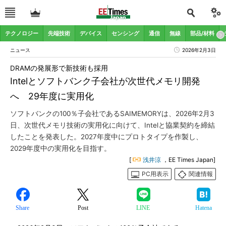
テクノロジー
先端技術
デバイス
センシング
通信
無線
部品/材料
ニュース
2026年2月3日
DRAMの発展形で新技術も採用
Intelとソフトバンク子会社が次世代メモリ開発
へ 29年度に実用化
ソフトバンクの100％子会社であるSAIMEMORYは、2026年2月3
日、次世代メモリ技術の実用化に向けて、Intelと協業契約を締結
したことを発表した。2027年度中にプロトタイプを作製し、
2029年度中の実用化を目指す。
[
浅井涼
，EE Times Japan]
PC用表示
関連情報
Share
Post
LINE
Hatena