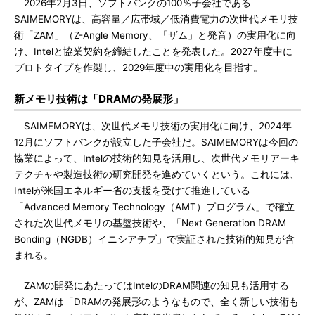
2026年2月3日、ソフトバンクの100％子会社である
SAIMEMORYは、高容量／広帯域／低消費電力の次世代メモリ技
術「ZAM」（Z-Angle Memory、「ザム」と発音）の実用化に向
け、Intelと協業契約を締結したことを発表した。2027年度中に
プロトタイプを作製し、2029年度中の実用化を目指す。
新メモリ技術は「DRAMの発展形」
SAIMEMORYは、次世代メモリ技術の実用化に向け、2024年
12月にソフトバンクが設立した子会社だ。SAIMEMORYは今回の
協業によって、Intelの技術的知見を活用し、次世代メモリアーキ
テクチャや製造技術の研究開発を進めていくという。これには、
Intelが米国エネルギー省の支援を受けて推進している
「Advanced Memory Technology（AMT）プログラム」で確立
された次世代メモリの基盤技術や、「Next Generation DRAM
Bonding（NGDB）イニシアチブ」で実証された技術的知見が含
まれる。
ZAMの開発にあたってはIntelのDRAM関連の知見も活用する
が、ZAMは「DRAMの発展形のようなもので、全く新しい技術も