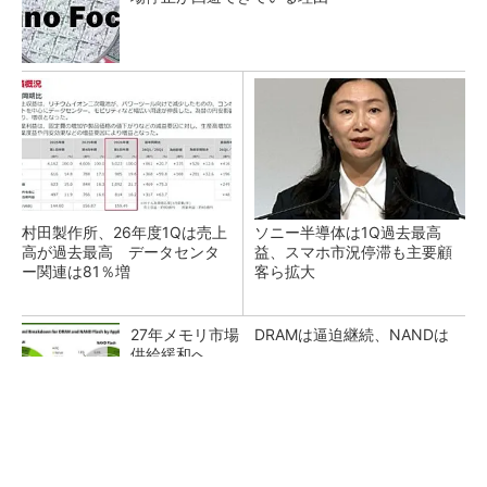
村田製作所、26年度1Qは売上
ソニー半導体は1Q過去最高
高が過去最高 データセンタ
益、スマホ市況停滞も主要顧
ー関連は81％増
客ら拡大
27年メモリ市場 DRAMは逼迫継続、NANDは
供給緩和へ
マイクロン、AI需要で広島工場増強へ起工式
1.5兆円投資