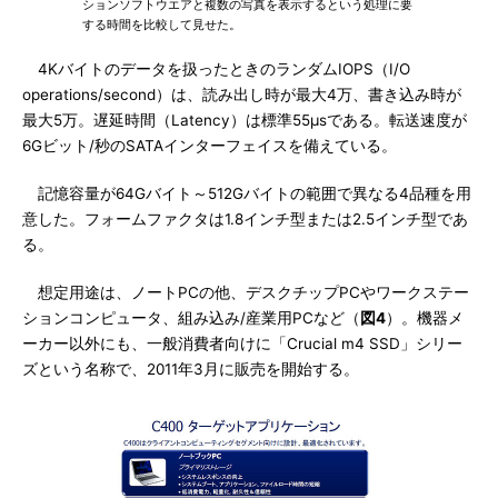
ションソフトウエアと複数の写真を表示するという処理に要
する時間を比較して見せた。
4Kバイトのデータを扱ったときのランダムIOPS（I/O
operations/second）は、読み出し時が最大4万、書き込み時が
最大5万。遅延時間（Latency）は標準55μsである。転送速度が
6Gビット/秒のSATAインターフェイスを備えている。
記憶容量が64Gバイト～512Gバイトの範囲で異なる4品種を用
意した。フォームファクタは1.8インチ型または2.5インチ型であ
る。
想定用途は、ノートPCの他、デスクチップPCやワークステー
ションコンピュータ、組み込み/産業用PCなど（
図4
）。機器メ
ーカー以外にも、一般消費者向けに「Crucial m4 SSD」シリー
ズという名称で、2011年3月に販売を開始する。