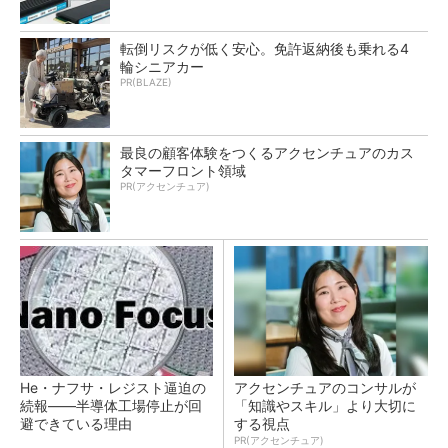
転倒リスクが低く安心。免許返納後も乗れる4
輪シニアカー
PR(BLAZE)
最良の顧客体験をつくるアクセンチュアのカス
タマーフロント領域
PR(アクセンチュア)
He・ナフサ・レジスト逼迫の
アクセンチュアのコンサルが
続報――半導体工場停止が回
「知識やスキル」より大切に
避できている理由
する視点
PR(アクセンチュア)