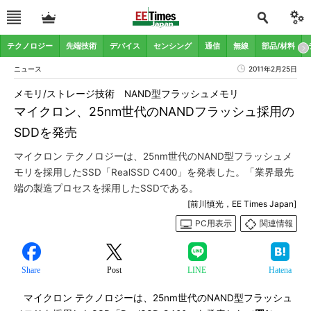
テクノロジー
先端技術
デバイス
センシング
通信
無線
部品/材料
ニュース
2011年2月25日
メモリ/ストレージ技術 NAND型フラッシュメモリ
マイクロン、25nm世代のNANDフラッシュ採用の
SDDを発売
マイクロン テクノロジーは、25nm世代のNAND型フラッシュメ
モリを採用したSSD「RealSSD C400」を発表した。「業界最先
端の製造プロセスを採用したSSDである。
[前川慎光，EE Times Japan]
PC用表示
関連情報
Share
Post
LINE
Hatena
マイクロン テクノロジーは、25nm世代のNAND型フラッシュ