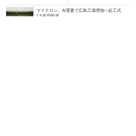
マイクロン、AI需要で広島工場増強へ起工式
1.5兆円投資
メモリ価格の上昇、鈍化へ 26年3QはDRAM
もNANDも10％台
NANDを再定義、HBMを補完するAI用メモリ技
術「HBF」