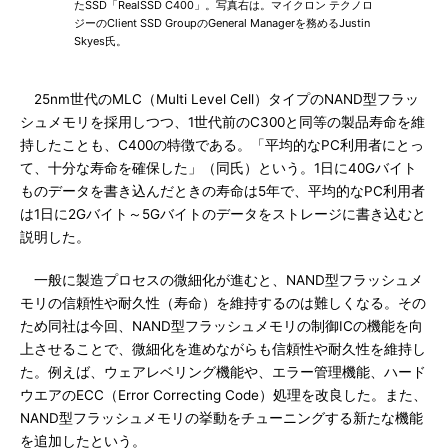
たSSD「RealSSD C400」。写真右は。マイクロン テクノロ
ジーのClient SSD GroupのGeneral Managerを務めるJustin
Skyes氏。
25nm世代のMLC（Multi Level Cell）タイプのNAND型フラッ
シュメモリを採用しつつ、1世代前のC300と同等の製品寿命を維
持したことも、C400の特徴である。「平均的なPC利用者にとっ
て、十分な寿命を確保した」（同氏）という。1日に40Gバイト
ものデータを書き込んだときの寿命は5年で、平均的なPC利用者
は1日に2Gバイト～5Gバイトのデータをストレージに書き込むと
説明した。
一般に製造プロセスの微細化が進むと、NAND型フラッシュメ
モリの信頼性や耐久性（寿命）を維持するのは難しくなる。その
ため同社は今回、NAND型フラッシュメモリの制御ICの機能を向
上させることで、微細化を進めながらも信頼性や耐久性を維持し
た。例えば、ウェアレベリング機能や、エラー管理機能、ハード
ウエアのECC（Error Correcting Code）処理を改良した。また、
NAND型フラッシュメモリの挙動をチューニングする新たな機能
を追加したという。