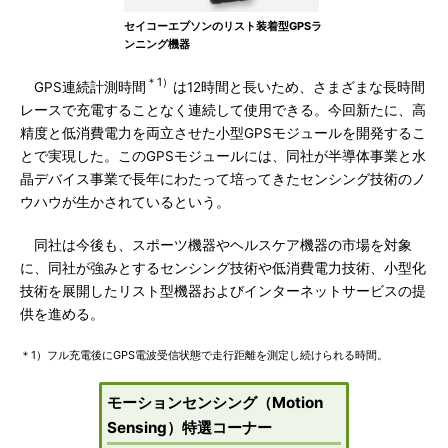
セイコーエプソンのリスト装着型GPSラ
ンニング機器
＊1）
GPS連続計測時間
は12時間と長いため、さまざまな長時間
レースで充電することなく連続して使用できる。今回新たに、高
精度と低消費電力を両立させた小型GPSモジュールを開発するこ
とで実現した。このGPSモジュールには、同社が半導体事業と水
晶デバイス事業で長年にわたって培ってきたセンシング技術のノ
ウハウが生かされているという。
同社は今後も、スポーツ機器やヘルスケア機器の市場を対象
に、同社が強みとするセンシング技術や低消費電力技術、小型化
技術を展開したリスト型機器およびインターネットサービスの提
供を進める。
＊1）フル充電後にGPS電波受信状態で走行距離を測定し続けられる時間。
モーションセンシング（Motion
Sensing）特選コーナー