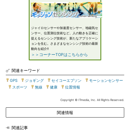
ジャイロセンサーや加速度センサー、地磁気セ
ンサー、位置測位技術など。人の動きを正確に
捉えるセンシング技術が、新たなアプリケーシ
ョンを生む。さまざまなセンシング技術の最新
動向を紹介!!
＞＞コーナーTOPはこちらから
関連キーワード
GPS
|
ジョギング
|
セイコーエプソン
|
モーションセンサー
|
スポーツ
|
無線
|
健康
|
位置情報
Copyright © ITmedia, Inc. All Rights Reserved.
関連情報
関連記事