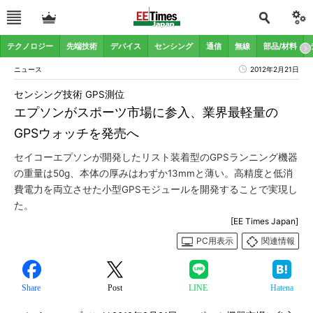
テクノロジー
先端技術
デバイス
センシング
通信
無線
部品/材料
ニュース
2012年2月21日
センシング技術 GPS測位
エプソンがスポーツ市場に参入、業界最軽量の
GPSウォッチを発売へ
セイコーエプソンが開発したリスト装着型のGPSランニング機器
の重量は50g、本体の厚みはわずか13mmと薄い。高精度と低消
費電力を両立させた小型GPSモジュールを開発することで実現し
た。
[EE Times Japan]
PC用表示
関連情報
Share
Post
LINE
Hatena