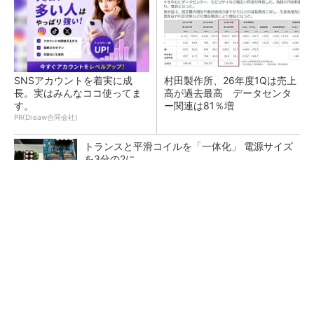
SNSアカウントを着実に成
村田製作所、26年度1Qは売上
長。実はみんなココ使ってま
高が過去最高 データセンタ
す。
ー関連は81％増
PR(Dreaw合同会社)
トランスと平滑コイルを「一体化」 電源サイズ
を3分の2に
ソニー半導体は1Q過去最高益、スマホ市況停滞
も主要顧客ら拡大
日本を資源大国へ 埋蔵量だけじゃない、南鳥
島レアアース泥の価値