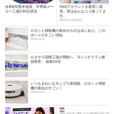
令和8年熊本地震、半導体メー
SNSアカウントを着実に成
カー工場の対応状況
長。実はみんなココ使ってま
す。
PR(Dreaw合同会社)
ロボット掃除機の進化のカギは水にあり。この
ボードがすごい理由
PR(Dreame)
ルネサス高崎工場が閉鎖へ 「6インチライン維
持限界」 操業50年
いつもきれいなモップで床掃除。ロボット掃除
機の進化がすごい！
PR(Dreame)