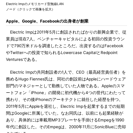
Electric Impのメモリカード型無線LAN
ノード（クリックで画像を拡大）
Apple、Google、Facebookの出身者が創業
Electric Impは2011年5月に創設されたばかりの新興企業で、従
業員は現在7人。ベンチャーキャピタルによる初回の投資ラウン
ドで790万米ドルを調達したところだ。出資するのはFacebook
やTwitterへの投資で知られるLowercase CapitalとRedpoint
Venturesである。
Electric Impの共同創設者の1人で、CEO（最高経営責任者）を
務めるHugo Fiennes氏は、同社の創設前はAppleにハードウェア
部門のマネジャーとして勤務していた人物である。Appleのスマ
ートフォン「iPhone」の開発に初代機から4つの世代にわたって
携わり、その後iPhoneのアーキテクトに就任した経歴を持つ。
2011年5月にAppleを退社し、Electric Impを起業するまでの短期
間はGoogleに所属していた。なお同氏は、以前にも起業経験が
あり、具体的には車載用MP3プレーヤを手掛けるEmpegを1990
年代に創設した。そのEmpegは、2000年11月にSonicBlueに売却