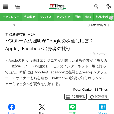
テクノロジー
先端技術
デバイス
センシング
通信
無線
部品/材料
ニュース
2012年5月22日
無線通信技術 M2M
バスルームの照明がGoogleの株価に応答？
Apple、Facebook出身者の挑戦
（1/4 ページ）
元AppleのiPhone設計エンジニアが創業した新興企業がメモリカ
ード型Wi-Fiノードを開発し、モノのインターネット市場に打っ
て出た。幹部にはGoogleやFacebookに在籍したWebインタフェ
ースデザイナーも名を連ね、Twitterへの投資で知られるベンチ
ャーキャピタルが資金を供給する。
[Peter Clarke，EE Times]
PC用表示
関連情報
Share
Post
LINE
Hatena