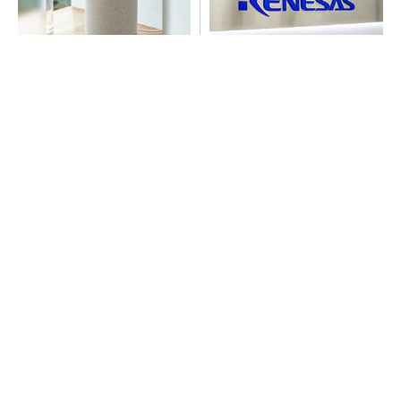
デノンの空間オーディオ、凄
ルネサス高崎工場が閉鎖へ
すぎた
「6インチライン維持限界」
操業50年
PR(デノン)
SNSアカウントを着実に成長。実はみんなココ
使ってます。
PR(Dreaw合同会社)
SNSアカウントを着実に成長。実はみんなココ
使ってます。
PR(Dreaw合同会社)
令和8年熊本地震、半導体メーカー工場の対応
状況