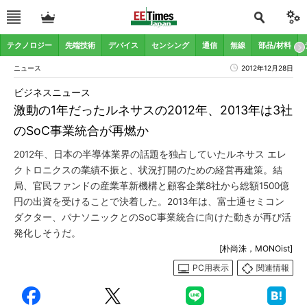
テクノロジー
先端技術
デバイス
センシング
通信
無線
部品/材料
ニュース
2012年12月28日
ビジネスニュース
激動の1年だったルネサスの2012年、2013年は3社
のSoC事業統合が再燃か
2012年、日本の半導体業界の話題を独占していたルネサス エレ
クトロニクスの業績不振と、状況打開のための経営再建策。結
局、官民ファンドの産業革新機構と顧客企業8社から総額1500億
円の出資を受けることで決着した。2013年は、富士通セミコン
ダクター、パナソニックとのSoC事業統合に向けた動きが再び活
発化しそうだ。
[朴尚洙，MONOist]
PC用表示
関連情報