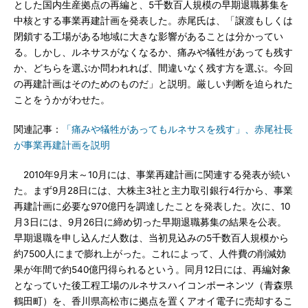
とした国内生産拠点の再編と、5千数百人規模の早期退職募集を
中核とする事業再建計画を発表した。赤尾氏は、「譲渡もしくは
閉鎖する工場がある地域に大きな影響があることは分かってい
る。しかし、ルネサスがなくなるか、痛みや犠牲があっても残す
か、どちらを選ぶか問われれば、間違いなく残す方を選ぶ。今回
の再建計画はそのためのものだ」と説明。厳しい判断を迫られた
ことをうかがわせた。
関連記事：
「痛みや犠牲があってもルネサスを残す」、赤尾社長
が事業再建計画を説明
2010年9月末～10月には、事業再建計画に関連する発表が続い
た。まず9月28日には、大株主3社と主力取引銀行4行から、事業
再建計画に必要な970億円を調達したことを発表した。次に、10
月3日には、9月26日に締め切った早期退職募集の結果を公表。
早期退職を申し込んだ人数は、当初見込みの5千数百人規模から
約7500人にまで膨れ上がった。これによって、人件費の削減効
果が年間で約540億円得られるという。同月12日には、再編対象
となっていた後工程工場のルネサスハイコンポーネンツ（青森県
鶴田町）を、香川県高松市に拠点を置くアオイ電子に売却するこ