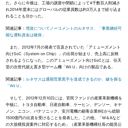
た。さらに今後は、工場の譲渡や閉鎖によって4千数百人削減さ
れ2014年度末にはグローバルの従業員数は約3万人まで絞り込ま
れることも分かった。
関連記事：
増資についてノーコメントのルネサス、「事業継続可
能な運転資金は確保」
また、2012年7月の発表で言及されていた「アミューズメント
向けSoC（System on Chip）」の出荷が始まり、売上高に反映
されるようになった。このアミューズメント向けSoCとは、任天
堂の次世代据え置き型ゲーム機「Wii U」向けの製品である。
関連記事：
ルネサスは通期営業黒字を達成できるのか、鍵を握る
「Wii U」
そして、2012年12月10日には、官民ファンドの産業革新機構を
中核に、トヨタ自動車、日産自動車、ケーヒン、デンソー、キヤ
ノン、ニコン、パナソニック、安川電機の顧客企業8社から総額
1500億円の出資を受けることを発表した。この他、「M＆Aなど
の大規模投資案件に対応するため」（産業革新機構社長の能見公