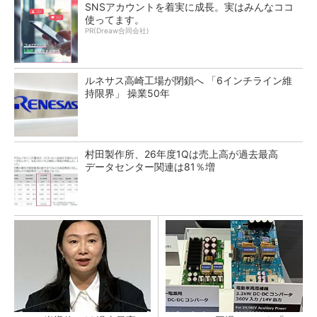
SNSアカウントを着実に成長。実はみんなココ
使ってます。
PR(Dreaw合同会社)
ルネサス高崎工場が閉鎖へ 「6インチライン維
持限界」 操業50年
村田製作所、26年度1Qは売上高が過去最高
データセンター関連は81％増