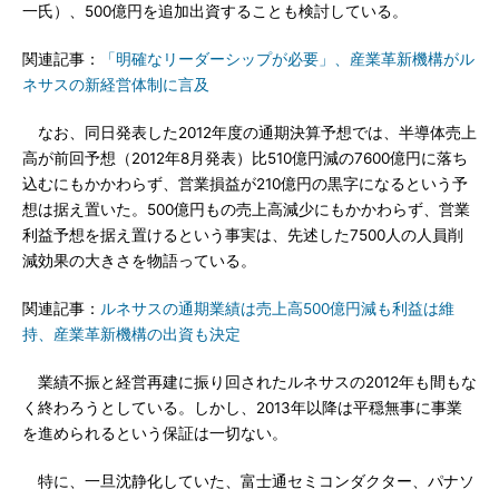
一氏）、500億円を追加出資することも検討している。
関連記事：
「明確なリーダーシップが必要」、産業革新機構がル
ネサスの新経営体制に言及
なお、同日発表した2012年度の通期決算予想では、半導体売上
高が前回予想（2012年8月発表）比510億円減の7600億円に落ち
込むにもかかわらず、営業損益が210億円の黒字になるという予
想は据え置いた。500億円もの売上高減少にもかかわらず、営業
利益予想を据え置けるという事実は、先述した7500人の人員削
減効果の大きさを物語っている。
関連記事：
ルネサスの通期業績は売上高500億円減も利益は維
持、産業革新機構の出資も決定
業績不振と経営再建に振り回されたルネサスの2012年も間もな
く終わろうとしている。しかし、2013年以降は平穏無事に事業
を進められるという保証は一切ない。
特に、一旦沈静化していた、富士通セミコンダクター、パナソ