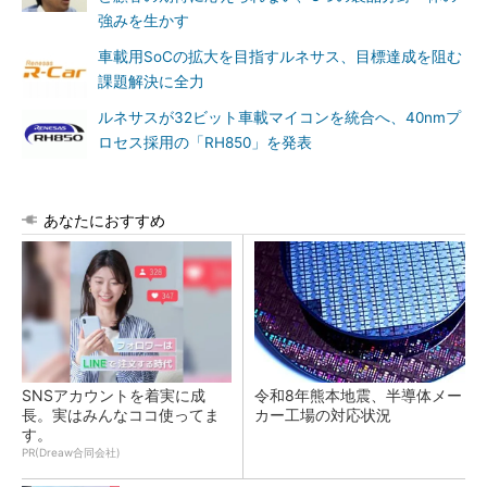
強みを生かす
車載用SoCの拡大を目指すルネサス、目標達成を阻む
課題解決に全力
ルネサスが32ビット車載マイコンを統合へ、40nmプ
ロセス採用の「RH850」を発表
あなたにおすすめ
SNSアカウントを着実に成
令和8年熊本地震、半導体メー
長。実はみんなココ使ってま
カー工場の対応状況
す。
PR(Dreaw合同会社)