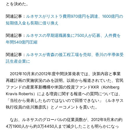
とを決めた。
関連記事：
ルネサスがリストラ費用970億円を調達、1600億円の
短期借入金も長期に借り換え
関連記事：
ルネサスの早期退職募集に7500人が応募、人件費を
年間540億円圧縮
関連記事：
ルネサスが青森の後工程工場を売却、香川の半導体受
託生産企業に
2012年10月末の2012年度中間決算発表では、決算内容と事業
再建計画の実施状況のみを説明。以前から報道されていた、官民
ファンドの産業革新機構や米国の投資ファンドKKR（Kohlberg
Kravis Roberts）による増資に関する報道への質問については、
「当社から発表したものではないので回答できない」（ルネサス
執行役員の佐川雅彦氏）とノーコメントを貫いた。
なお、ルネサスのグローバルの従業員数が、2012年9月末の約
4万1900人から約3万4450人まで減少したことも明らかになっ