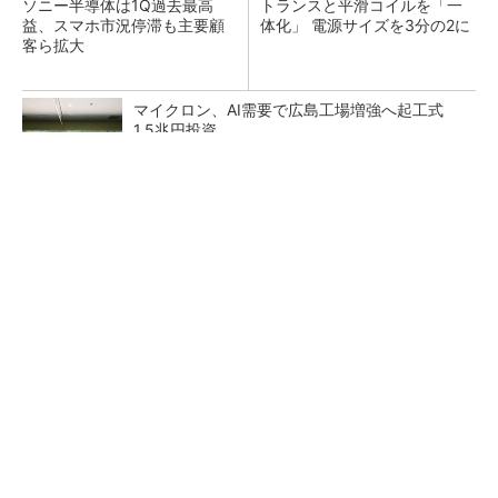
ソニー半導体は1Q過去最高
トランスと平滑コイルを「一
益、スマホ市況停滞も主要顧
体化」 電源サイズを3分の2に
客ら拡大
マイクロン、AI需要で広島工場増強へ起工式
1.5兆円投資
He・ナフサ・レジスト逼迫の続報――半導体工
場停止が回避できている理由
中国最大のDRAMメーカーCXMTがIPOへ 増
産とHBM開発で存在感