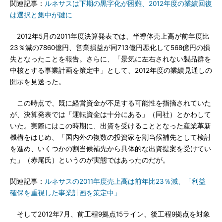
関連記事：
ルネサスは下期の黒字化が困難、2012年度の業績回復
は選択と集中が鍵に
2012年5月の2011年度決算発表では、半導体売上高が前年度比
23％減の7860億円、営業損益が同713億円悪化して568億円の損
失となったことを報告。さらに、「景気に左右されない製品群を
中核とする事業計画を策定中」として、2012年度の業績見通しの
開示を見送った。
この時点で、既に経営資金が不足する可能性を指摘されていた
が、決算発表では「運転資金は十分にある」（同社）とかわして
いた。実際にはこの時期に、出資を受けることとなった産業革新
機構をはじめ、「国内外の複数の投資家を割当候補先として検討
を進め、いくつかの割当候補先から具体的な出資提案を受けてい
た」（赤尾氏）というのが実態ではあったのだが。
関連記事：
ルネサスの2011年度売上高は前年比23％減、「利益
確保を重視した事業計画を策定中」
そして2012年7月、前工程9拠点15ライン、後工程9拠点を対象