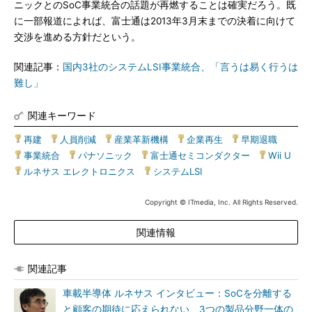
ニックとのSoC事業統合の話題が再燃することは確実だろう。既
に一部報道によれば、富士通は2013年3月末までの決着に向けて
交渉を進める方針だという。
関連記事：
国内3社のシステムLSI事業統合、「言うは易く行うは
難し」
関連キーワード
再建
|
人員削減
|
産業革新機構
|
企業再生
|
早期退職
|
事業統合
|
パナソニック
|
富士通セミコンダクター
|
Wii U
|
ルネサス エレクトロニクス
|
システムLSI
Copyright © ITmedia, Inc. All Rights Reserved.
関連情報
関連記事
車載半導体 ルネサス インタビュー：SoCを分離する
と顧客の期待に応えられない、3つの製品分野一体の