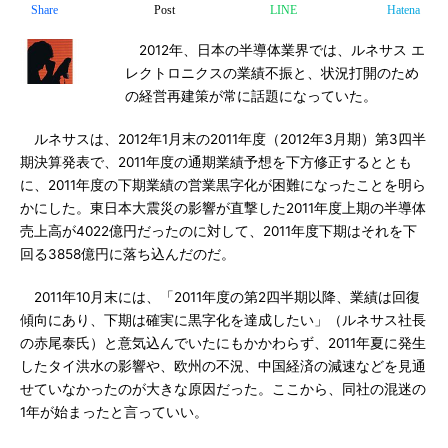
Share
Post
LINE
Hatena
2012年、日本の半導体業界では、ルネサス エ
レクトロニクスの業績不振と、状況打開のため
の経営再建策が常に話題になっていた。
ルネサスは、2012年1月末の2011年度（2012年3月期）第3四半
期決算発表で、2011年度の通期業績予想を下方修正するととも
に、2011年度の下期業績の営業黒字化が困難になったことを明ら
かにした。東日本大震災の影響が直撃した2011年度上期の半導体
売上高が4022億円だったのに対して、2011年度下期はそれを下
回る3858億円に落ち込んだのだ。
2011年10月末には、「2011年度の第2四半期以降、業績は回復
傾向にあり、下期は確実に黒字化を達成したい」（ルネサス社長
の赤尾泰氏）と意気込んでいたにもかかわらず、2011年夏に発生
したタイ洪水の影響や、欧州の不況、中国経済の減速などを見通
せていなかったのが大きな原因だった。ここから、同社の混迷の
1年が始まったと言っていい。