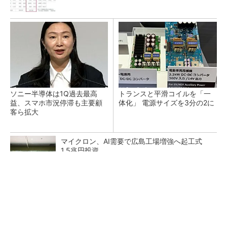
ソニー半導体は1Q過去最高
トランスと平滑コイルを「一
益、スマホ市況停滞も主要顧
体化」 電源サイズを3分の2に
客ら拡大
マイクロン、AI需要で広島工場増強へ起工式
1.5兆円投資
He・ナフサ・レジスト逼迫の続報――半導体工
場停止が回避できている理由