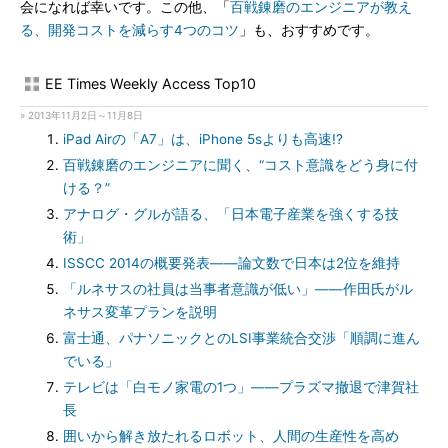
会になれば幸いです。この他、「
百戦錬磨のエンジニアが教え
る、開発コストを減らす4つのコツ
」も、おすすめです。
EE Times Weekly Access Top10
» 2013年11月2日～11月8日
iPad Airの「A7」は、iPhone 5sよりも高速!?
百戦錬磨のエンジニアに聞く、“コスト意識をどう身に付
ける？”
アナログ・グルが語る、「日本電子産業を強くする技
術」
ISSCC 2014の概要発表――論文数で日本は2位を維持
「ルネサスの社員は当事者意識が低い」――作田氏がル
ネサス変革プランを説明
富士通、パナソニックとのLSI事業統合交渉「順調に進ん
でいる」
テレビは「白モノ家電の1つ」――プラズマ撤退で津賀社
長
囲いから解き放たれるロボット、人間の生産性を高め