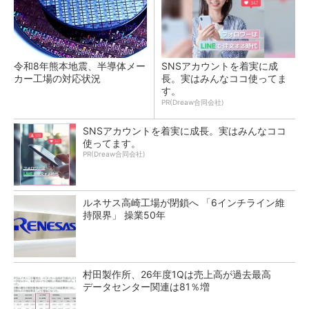
令和8年熊本地震、半導体メー
SNSアカウントを着実に成
カー工場の対応状況
長。実はみんなココ使ってま
す。
PR(Dreaw合同会社)
SNSアカウントを着実に成長。実はみんなココ
使ってます。
PR(Dreaw合同会社)
ルネサス高崎工場が閉鎖へ 「6インチライン維
持限界」 操業50年
村田製作所、26年度1Qは売上高が過去最高
データセンター関連は81％増