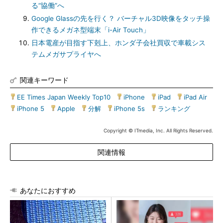
る“協働”へ
Google Glassの先を行く？ バーチャル3D映像をタッチ操
作できるメガネ型端末「i-Air Touch」
日本電産が目指す下剋上、ホンダ子会社買収で車載シス
テムメガサプライヤへ
関連キーワード
EE Times Japan Weekly Top10
|
iPhone
|
iPad
|
iPad Air
|
iPhone 5
|
Apple
|
分解
|
iPhone 5s
|
ランキング
Copyright © ITmedia, Inc. All Rights Reserved.
関連情報
あなたにおすすめ