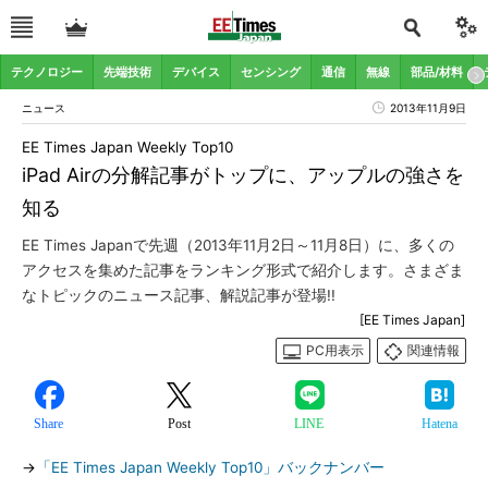
テクノロジー
先端技術
デバイス
センシング
通信
無線
部品/材料
ニュース
2013年11月9日
EE Times Japan Weekly Top10
iPad Airの分解記事がトップに、アップルの強さを
知る
EE Times Japanで先週（2013年11月2日～11月8日）に、多くの
アクセスを集めた記事をランキング形式で紹介します。さまざま
なトピックのニュース記事、解説記事が登場!!
[EE Times Japan]
PC用表示
関連情報
Share
Post
LINE
Hatena
→
「EE Times Japan Weekly Top10」バックナンバー