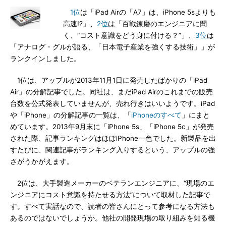
1位
は「iPad Airの「A7」は、iPhone 5sよりも
高速!?」、
2位
は「百戦錬磨のエンジニアに聞
く、“コスト意識をどう身に付ける？”」、
3位
は
「アナログ・グルが語る、「日本電子産業を強くする技術」」が
ランクインしました。
1位は、アップルが2013年11月1日に発売したばかりの「iPad
Air」の分解記事でした。同社は、まだiPad Airのこれまでの販売
台数を公式発表していませんが、売れ行きはいいようです。iPad
や「iPhone」の分解記事の一覧は、「
iPhoneのすべて
」にまと
めています。2013年9月末に「iPhone 5s」「iPhone 5c」が発売
された際、記事ランキングはほぼiPhone一色でした。新製品を出
すたびに、関連記事がランキング入りするという、アップルの強
さがうかがえます。
2位は、大手製造メーカーのベテランエンジニアに、“現場のエ
ンジニアにコスト意識を持たせる方法”について取材した記事で
す。すべて実話なので、読者の皆さんにとって参考になる方法も
あるのではないでしょうか。他社の開発現場の取り組みを知る機