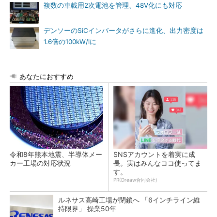
複数の車載用2次電池を管理、48V化にも対応
デンソーのSiCインバータがさらに進化、出力密度は
1.6倍の100kW/lに
あなたにおすすめ
令和8年熊本地震、半導体メー
SNSアカウントを着実に成
カー工場の対応状況
長。実はみんなココ使ってま
す。
PR(Dreaw合同会社)
ルネサス高崎工場が閉鎖へ 「6インチライン維
持限界」 操業50年