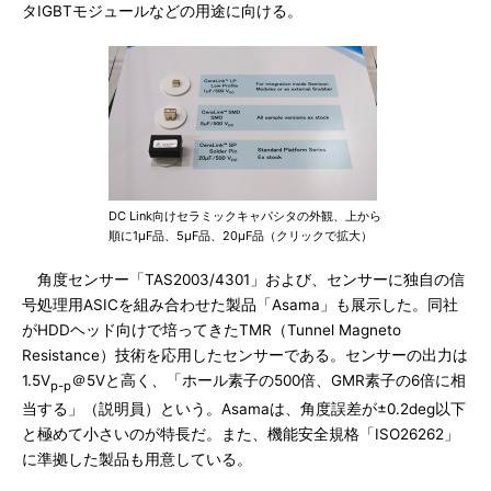
タIGBTモジュールなどの用途に向ける。
DC Link向けセラミックキャパシタの外観、上から
順に1μF品、5μF品、20μF品（クリックで拡大）
角度センサー「TAS2003/4301」および、センサーに独自の信
号処理用ASICを組み合わせた製品「Asama」も展示した。同社
がHDDヘッド向けで培ってきたTMR（Tunnel Magneto
Resistance）技術を応用したセンサーである。センサーの出力は
1.5V
＠5Vと高く、「ホール素子の500倍、GMR素子の6倍に相
p-p
当する」（説明員）という。Asamaは、角度誤差が±0.2deg以下
と極めて小さいのが特長だ。また、機能安全規格「ISO26262」
に準拠した製品も用意している。