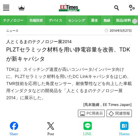
テクノロジー
先端技術
デバイス
センシング
通信
無線
部品/材料
ニュース
2014年5月27日
人とくるまのテクノロジー展2014
PLZTセラミック材料を用い静電容量を改善、TDK
が新キャパシタ
TDKは、スイッチング速度が高いコンバータ/インバータ向け
に、PLZTセラミック材料を用いたDC Linkキャパシタをはじめ、
TMR技術を応用した角度センサー、耐衝撃性などを向上した車載
用インダクタなどの開発品を「人とくるまのテクノロジー展
2014」に展示した。
[馬本隆綱，EE Times Japan]
PC用表示
関連情報
Share
Post
LINE
Hatena