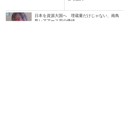
日本を資源大国へ 埋蔵量だけじゃない、南鳥
島レアアース泥の価値
三菱電機、第5世代SiC MOSFETの核 オン抵
抗25％減の独自構造
マイクロン、AI需要で広島工場増強へ起工式
1.5兆円投資