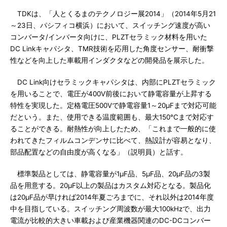
TDKは、「人とくるまのテクノロジー展2014」（2014年5月21
～23日、パシフィコ横浜）において、スイッチング速度が高い
コンバータ/インバータ向けに、PLZTセラミック材料を用いた
DC Linkキャパシタ、TMR技術を応用した角度センサー、耐衝撃
性などを向上した車載用インダクタなどの開発品を展示した。
DC Link向けセラミックキャパシタは、内部にPLZTセラミック
を用いることで、電圧が400V前後において静電容量が上昇する
特性を実現した。定格電圧500Vで静電容量1～20μFまで対応可能
だという。また、使用できる温度範囲も、最大150℃まで対応す
ることができる。耐熱性が向上したため、「これまで一般的に使
われてきたフィルムコンデンサに比べて、熱設計が容易となり、
部品配置などの自由度が高くなる」（説明員）と話す。
標準製品としては、静電容量が1μF品、5μF品、20μF品の3製
品を用意する。20μF以上の製品はカスタム対応となる。製品化
は20μF品が早ければ2014年夏ごろまでに、それ以外は2014年度
中を目指している。スイッチング周波数が最大100kHzで、出力
電流が比較的大きい車載および産業機器関連のDC-DCコンバー