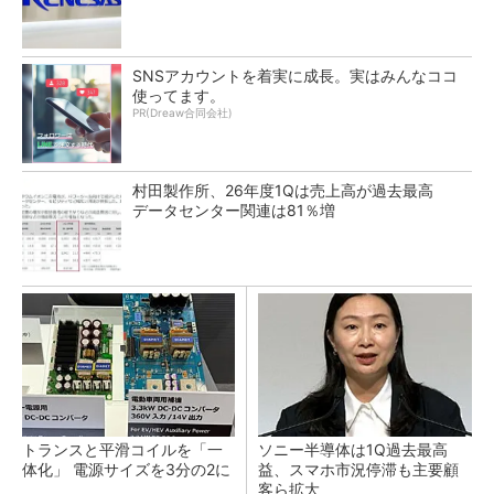
SNSアカウントを着実に成長。実はみんなココ
使ってます。
PR(Dreaw合同会社)
村田製作所、26年度1Qは売上高が過去最高
データセンター関連は81％増
トランスと平滑コイルを「一
ソニー半導体は1Q過去最高
体化」 電源サイズを3分の2に
益、スマホ市況停滞も主要顧
客ら拡大