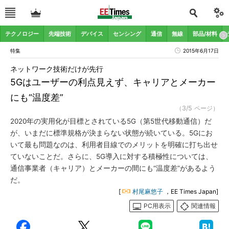
テクノロジー
先端技術
デバイス
センシング
通信
無線
部品/材料
特集
2015年6月17日
ネットワーク技術だけが先行
5Gはユーザーの利点見えず、キャリアとメーカー
にも“温度差”
（3/5 ページ）
2020年の実用化が目標とされている5G（第5世代移動通信）だ
が、いまだに標準規格が決まらない状態が続いている。5Gにお
いて最も問題なのは、利用者目線でのメリットを明確に打ち出せ
ていないことだ。さらに、5G導入に対する積極性については、
通信事業者（キャリア）とメーカーの間にも“温度差”があるよう
だ。
[
村尾麻悠子
，EE Times Japan]
PC用表示
関連情報