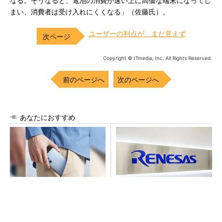
なる。そうなると、電池の消費が速い上に高価な端末になってし
まい、消費者は受け入れにくくなる」（佐藤氏）。
ユーザーの利点が、まだ見えず
Copyright © ITmedia, Inc. All Rights Reserved.
前のページへ
次のページへ
あなたにおすすめ
arrowsの頑丈さがとんでもな
ルネサス高崎工場が閉鎖へ
いレベルに
「6インチライン維持限界」
操業50年