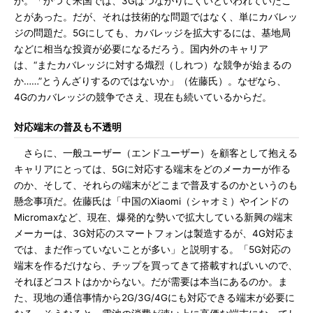
か。「かつて米国では、3Gはつながりにくいといわれていたこ
とがあった。だが、それは技術的な問題ではなく、単にカバレッ
ジの問題だ。5Gにしても、カバレッジを拡大するには、基地局
などに相当な投資が必要になるだろう。国内外のキャリア
は、“またカバレッジに対する熾烈（しれつ）な競争が始まるの
か……”とうんざりするのではないか」（佐藤氏）。なぜなら、
4Gのカバレッジの競争でさえ、現在も続いているからだ。
対応端末の普及も不透明
さらに、一般ユーザー（エンドユーザー）を顧客として抱える
キャリアにとっては、5Gに対応する端末をどのメーカーが作る
のか、そして、それらの端末がどこまで普及するのかというのも
懸念事項だ。佐藤氏は「中国のXiaomi（シャオミ）やインドの
Micromaxなど、現在、爆発的な勢いで拡大している新興の端末
メーカーは、3G対応のスマートフォンは製造するが、4G対応ま
では、まだ作っていないことが多い」と説明する。「5G対応の
端末を作るだけなら、チップを買ってきて搭載すればいいので、
それほどコストはかからない。だが需要は本当にあるのか。ま
た、現地の通信事情から2G/3G/4Gにも対応できる端末が必要に