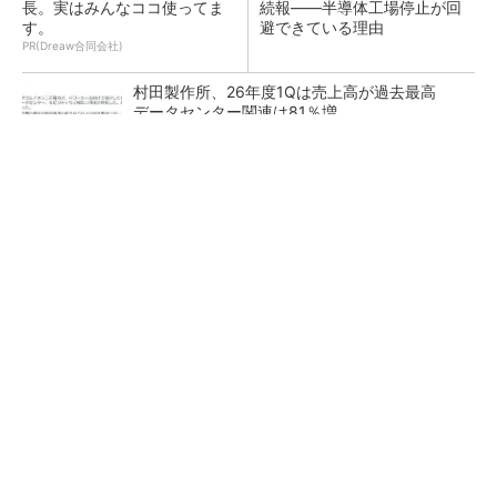
長。実はみんなココ使ってま
続報――半導体工場停止が回
す。
避できている理由
PR(Dreaw合同会社)
村田製作所、26年度1Qは売上高が過去最高
データセンター関連は81％増
ソニー半導体は1Q過去最高益、スマホ市況停滞
も主要顧客ら拡大
27年メモリ市場 DRAMは逼迫継続、NANDは
供給緩和へ