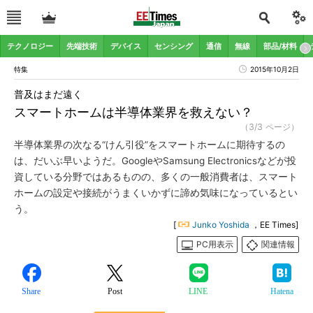
テクノロジー
先端技術
デバイス
センシング
通信
無線
部品/材料
特集
2015年10月2日
普及はまだ遠く
スマートホームは半導体業界を救えない？
（3/3 ページ）
半導体業界の次なる“けん引役”をスマートホームに期待するの
は、だいぶ早いようだ。GoogleやSamsung Electronicsなどが投
資している分野ではあるものの、多くの一般消費者は、スマート
ホームの設定や接続がうまくいかずに諦め気味になっているとい
う。
[
Junko Yoshida
，EE Times]
PC用表示
関連情報
Share
Post
LINE
Hatena