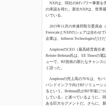
NXPは、同社のRFパワー事業を売却
の承認を得た。新生NXPは、世界最大
いでいる。
2015年11月の米連邦取引委員会
FreescaleとNXPのシェアは
企業は、Infineon Technologiesだ
AmpleonのCEO（最高経営責任
Reinier Beltman氏は、EE Time
ューで、RF技術の新たなチャンス
く語った。
Ampleonの売上高の70％は、モ
バンドインフラ向けRFソリューシ
るという。Beltman氏がRF市場に
している」と述べているように、
ある巨大セグメントだ。さらに、新