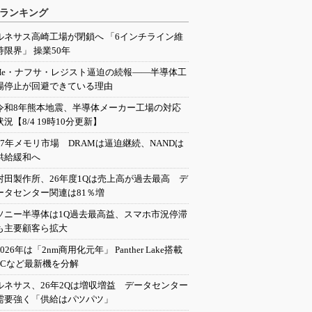
ランキング
ルネサス高崎工場が閉鎖へ 「6インチライン維
持限界」 操業50年
He・ナフサ・レジスト逼迫の続報――半導体工
場停止が回避できている理由
令和8年熊本地震、半導体メーカー工場の対応
状況【8/4 19時10分更新】
27年メモリ市場 DRAMは逼迫継続、NANDは
供給緩和へ
村田製作所、26年度1Qは売上高が過去最高 デ
ータセンター関連は81％増
ソニー半導体は1Q過去最高益、スマホ市況停滞
も主要顧客ら拡大
2026年は「2nm商用化元年」 Panther Lake搭載
PCなど最新機を分解
ルネサス、26年2Qは増収増益 データセンター
需要強く「供給はパツパツ」