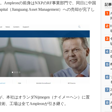
術を知る
た。Ampleonの前身はNXPのRF事業部門で、同日に中国
記事
（Jianguang Asset Management）への売却が完了し
エンジニア”が仕掛けた社内
念の180日
ションは日本を救うのか
IoT通信
ナリスト「未来展望」
愛されないエンジニア」の
行動論
にあるが、本社はオランダNijmegen（ナイメーヘン）に置
術、工場は全てAmpleonが引き継ぐ。