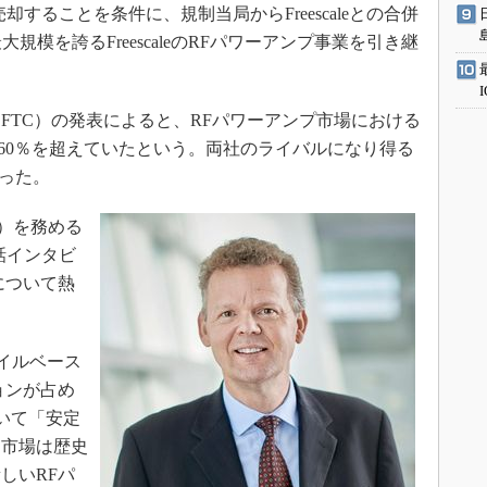
することを条件に、規制当局からFreescaleとの合併
規模を誇るFreescaleのRFパワーアンプ事業を引き継
（FTC）の発表によると、RFパワーアンプ市場における
合わせて60％を超えていたという。両社のライバルになり得る
けだった。
者）を務める
sの電話インタビ
について熱
バイルベース
ョンが占め
ついて「安定
同市場は歴史
しいRFパ