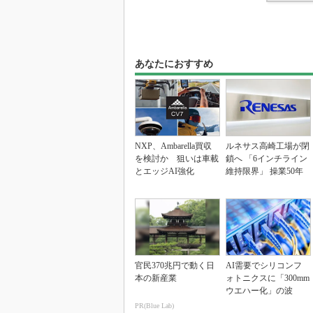
あなたにおすすめ
NXP、Ambarella買収
ルネサス高崎工場が閉
を検討か 狙いは車載
鎖へ 「6インチライン
とエッジAI強化
維持限界」 操業50年
官民370兆円で動く日
AI需要でシリコンフ
本の新産業
ォトニクスに「300mm
ウエハー化」の波
PR(Blue Lab)