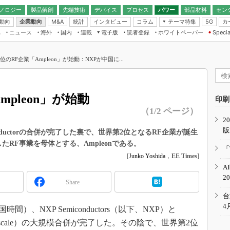
ノロジー
製品解剖
先端技術
デバイス
プロセス
パワー
部品材料
セン
動向
企業動向
統計
インタビュー
コラム
テーマ特集
カ
M&A
5G
ギー
ナログ
無線
集
ニュース
海外
国内
連載
電子版
読者登録
ホワイトペーパー
Specia
フィジカルAI
IoT・エッジコ
モリ
EXPO
Microchip情報
ストレージ通信
EE Times Japan×EDN Japan統合電
エッジAI
子版
I
SEMICON Japan
位のRF企業「Ampleon」が始動：NXPが中国に...
デバイス通信
パワーエレクトロニクス
電子ブックレット
イコン
CEATEC
のナノフォーカス
半導体後工程
GA
EdgeTech＋
業界スコープ
pleon」が始動
読者調査（EE Times Research）
印刷
TECHNO-FRONT
のエレ・組み込みプレイバ
（1/2 ページ）
カーボンニュートラル
2
人とくるま展
版
IoT
直前エンジニアの社会人大
e Semiconductorの合併が完了した裏で、世界第2位となるRF企業が誕生
却したRF事業を母体とする、Ampleonである。
電源設計（EDN Japan）
「
数字」で回してみよう
[
Junko Yoshida
，
EE Times
]
エレクトロニクス入門（EDN
A
Japan）
ード ～Behind the
2
rd
Share
年で起こったこと、次の10年
台
こと
4
間）、NXP Semiconductors（以下、NXP）と
で探るアジアの新トレンド
（以下、Freescale）の大規模合併が完了した。その陰で、世界第2位