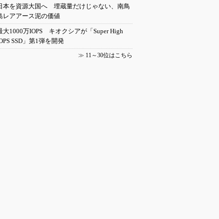
日本を資源大国へ 埋蔵量だけじゃない、南鳥
島レアアース泥の価値
最大1000万IOPS キオクシアが「Super High
IOPS SSD」第1弾を開発
≫
11～30位はこちら