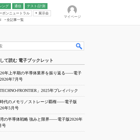
シング
通信
テスト/計測
ーボンニュートラル
展示会
マイページ
全記事一覧
l
ンピューティング
して読む 電子ブックレット
IER
026年上半期の半導体業界を振り返る――電子
2026年7月号
TECHNO-FRONTIER」2025年プレイバック
I時代のメモリ／ストレージ覇権――電子版
026年5月号
湾の半導体戦略 強みと限界――電子版2026年
月号