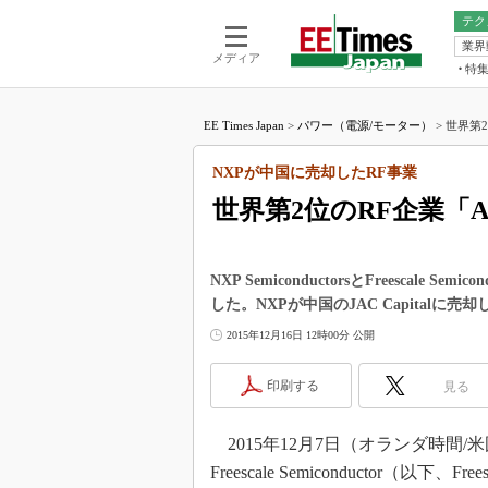
テク
業界
電池／エネル
ア
メディア
特
メ
福田昭の
LS
EE Times Japan
>
パワー（電源/モーター）
>
世界第2
福田昭の
マ
湯之上隆
NXPが中国に売却したRF事業
FP
大山聡の
世界第2位のRF企業「Am
大原雄介
ック
リタイア
NXP SemiconductorsとFreescal
学漂流記
した。NXPが中国のJAC Capitalに売
世界を「
2015年12月16日 12時00分 公開
踊るバズワ
Buzzwo
印刷する
見る
この10
で起こる
2015年12月7日（オランダ時間/米国時
製品分解
Freescale Semiconductor