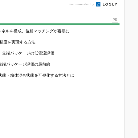
Recommended by
PR
チャンネルを構成、位相マッチングが容易に
の精度を実現する方法
 先端パッケージの低電流評価
先端パッケージ評価の最前線
状態・粉体混合状態を可視化する方法とは