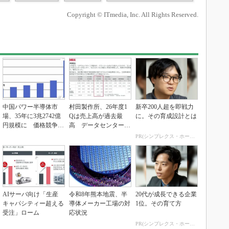
Copyright © ITmedia, Inc. All Rights Reserved.
中国パワー半導体市
村田製作所、26年度1
新卒200人超を即戦力
場、35年に3兆2742億
Qは売上高が過去最
に。その育成設計とは
円規模に 価格競争さ
高 データセンター関
らに激化
連は81％増
PR(シンプレクス・ホールディングス)
AIサーバ向け「生産
令和8年熊本地震、半
20代が成長できる企業
キャパシティー超える
導体メーカー工場の対
1位。その育て方
受注」ローム
応状況
PR(シンプレクス・ホールディングス)