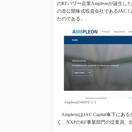
光伝送技
のRFパワー企業Ampleonが誕生し
の非公開株式投資会社であるJAC Capital
“異端児
改革、執
たのである。
イノベー
JASA発
IHSア
「英語に
ための新
AmpleonのWebサイト
AmpleonはJAC Capital傘下
く。NXPのRF事業部門の従業員、技