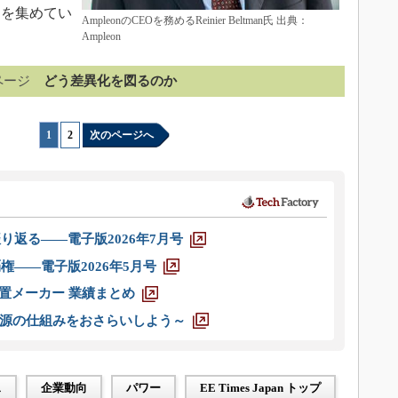
目を集めてい
AmpleonのCEOを務めるReinier Beltman氏 出典：
Ampleon
ページ
どう差異化を図るのか
1
|
2
次のページへ
り返る――電子版2026年7月号
権――電子版2026年5月号
装置メーカー 業績まとめ
源の仕組みをおさらいしよう～
ス
企業動向
パワー
EE Times Japan トップ