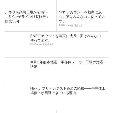
ルネサス高崎工場が閉鎖へ
SNSアカウントを着実に成
「6インチライン維持限界」
長。実はみんなココ使ってま
操業50年
す。
PR(Dreaw合同会社)
SNSアカウントを着実に成長。実はみんなココ
使ってます。
PR(Dreaw合同会社)
令和8年熊本地震、半導体メーカー工場の対応
状況
He・ナフサ・レジスト逼迫の続報――半導体工
場停止が回避できている理由