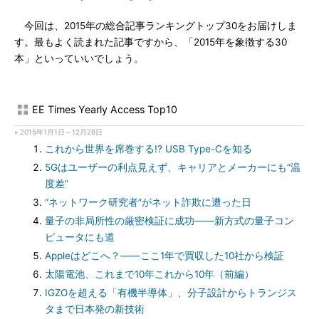
今回は、2015年の総合記事ランキングトップ30をお届けしま
す。最もよく読まれた記事ですから、「2015年を象徴する30
本」といっていいでしょう。
EE Times Yearly Access Top10
» 2015年1月1日～12月28日
これから世界を席巻する!? USB Type-Cを知る
5Gはユーザーの利点見えず、キャリアとメーカーにも“温
度差”
“ネットワーク研究者”がネット詐欺に遭った日
量子の非局所性の厳密検証に成功――新方式の量子コン
ピュータにも道
Appleはどこへ？――ここ1年で買収した10社から検証
太陽電池、これまで10年これから10年（前編）
IGZOを超える「有機半導体」、分子設計からトランジス
タまで日本発の新技術