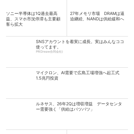
ソニー半導体は1Q過去最高
27年メモリ市場 DRAMは逼
益、スマホ市況停滞も主要顧
迫継続、NANDは供給緩和へ
客ら拡大
SNSアカウントを着実に成長。実はみんなココ
使ってます。
PR(Dreaw合同会社)
マイクロン、AI需要で広島工場増強へ起工式
1.5兆円投資
ルネサス、26年2Qは増収増益 データセンタ
ー需要強く「供給はパツパツ」