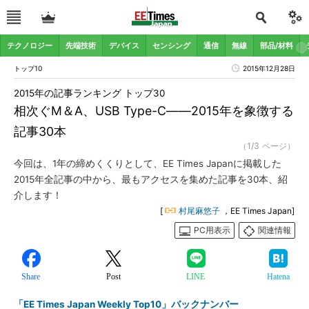
テクノロジー
先端技術
デバイス
センシング
通信
無線
部品/材料
トップ10
2015年12月28日
2015年の記事ランキング トップ30
相次ぐM＆A、USB Type-C――2015年を象徴する
記事30本
（1/3 ページ）
今回は、1年の締めくくりとして、EE Times Japanに掲載した
2015年全記事の中から、最もアクセスを集めた記事を30本、紹
介します！
[
村尾麻悠子
，EE Times Japan]
PC用表示
関連情報
Share
Post
LINE
Hatena
「EE Times Japan Weekly Top10」バックナンバー