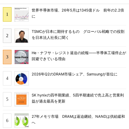
世界半導体市場、26年5月は1345億ドル 前年の2.2倍
に
TSMCが日本に期待するもの グローバル戦略での役割
を日本法人社長に聞く
He・ナフサ・レジスト逼迫の続報――半導体工場停止が
回避できている理由
2026年Q2のDRAM市場シェア、Samsungが首位に
SK hynixの四半期業績、5四半期連続で売上高と営業利
益が過去最高を更新
27年メモリ市場 DRAMは逼迫継続、NANDは供給緩和
へ