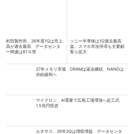
村田製作所、26年度1Qは売上
ソニー半導体は1Q過去最高
高が過去最高 データセンタ
益、スマホ市況停滞も主要顧
ー関連は81％増
客ら拡大
27年メモリ市場 DRAMは逼迫継続、NANDは
供給緩和へ
マイクロン、AI需要で広島工場増強へ起工式
1.5兆円投資
ルネサス、26年2Qは増収増益 データセンタ