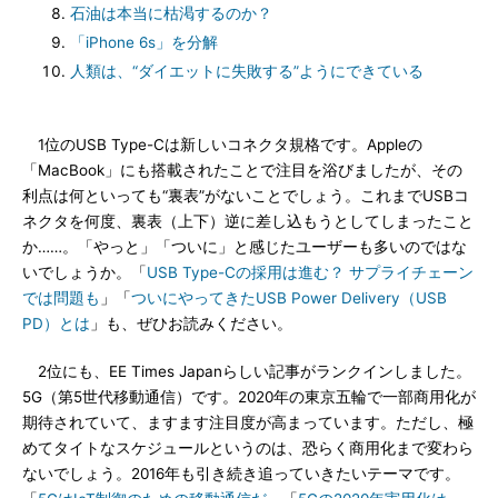
石油は本当に枯渇するのか？
「iPhone 6s」を分解
人類は、“ダイエットに失敗する”ようにできている
1位のUSB Type-Cは新しいコネクタ規格です。Appleの
「MacBook」にも搭載されたことで注目を浴びましたが、その
利点は何といっても“裏表”がないことでしょう。これまでUSBコ
ネクタを何度、裏表（上下）逆に差し込もうとしてしまったこと
か……。「やっと」「ついに」と感じたユーザーも多いのではな
いでしょうか。「
USB Type-Cの採用は進む？ サプライチェーン
では問題も
」「
ついにやってきたUSB Power Delivery（USB
PD）とは
」も、ぜひお読みください。
2位にも、EE Times Japanらしい記事がランクインしました。
5G（第5世代移動通信）です。2020年の東京五輪で一部商用化が
期待されていて、ますます注目度が高まっています。ただし、極
めてタイトなスケジュールというのは、恐らく商用化まで変わら
ないでしょう。2016年も引き続き追っていきたいテーマです。