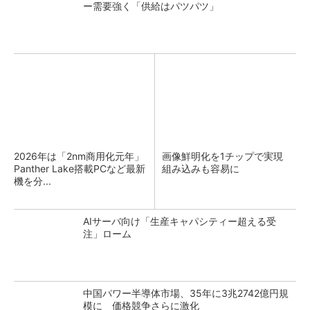
ー需要強く「供給はパツパツ」
2026年は「2nm商用化元年」
画像鮮明化を1チップで実現
Panther Lake搭載PCなど最新
組み込みも容易に
機を分...
AIサーバ向け「生産キャパシティー超える受
注」ローム
中国パワー半導体市場、35年に3兆2742億円規
模に 価格競争さらに激化