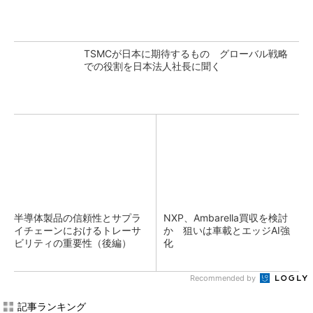
TSMCが日本に期待するもの グローバル戦略
での役割を日本法人社長に聞く
半導体製品の信頼性とサプラ
NXP、Ambarella買収を検討
イチェーンにおけるトレーサ
か 狙いは車載とエッジAI強
ビリティの重要性（後編）
化
Recommended by
記事ランキング