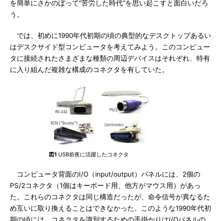
を簡単にさかのぼって“苦労した時代”を思い起こすと面白いだろ
う。
では、初めに1990年代初期の頃の典型的なデスクトップあるい
はデスクサイド型コンピュータを考えてみよう。このコンピュー
タに接続されたさまざまな種類の周辺デバイスはそれぞれ、特有
に入り組んだ複雑な構成のコネクタを有していた。
図1
USB前夜に活躍したコネクタ
コンピュータ背面のI/O（input/output）パネルには、2個の
PS/2コネクタ（1個はキーボード用、他方がマウス用）があっ
た。これらのコネクタは同じ構造だったが、命令信号が異なるた
め互いに取り換えることはできなかった。このような1990年代初
期の頃には、コネクタを識別するための手掛かりはI/Oパネルの