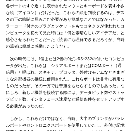
各ポートのすぐ近くに表示されたマウスとキーボードを表す小さ
な絵（アイコン）だけだった。これらの絵を判読するのは、デス
クの下の暗闇に屈みこむ必要があり簡単なことではなかった。カ
ラーコード付きのプラグとソケットをもつコネクタが使われたコ
ンピュータを初めて見た時には「何と素晴らしいアイデアだ」と
感心させられたことだった（読者にも理解できるだろうが、当時
の筆者は簡単に感動したようだ）。
次の時代には、1個または2個の9ピンRS-232の付いたコンピュ
ータが出た。これらは、シリアルポートまたはCOMポート（通
信用）と呼ばれ、スキャナ、プロッタ、外付けモデムなどさまざ
まな外部機器の接続に使用された。これらポートは非常に有用な
ものだったが、その一方では苦痛をもたらすものでもあった。な
にしろ、新しい機器を接続する際には、データビット数やストッ
プビット数、インタフェース速度など通信条件をセットアップす
る必要があったのだ。
しかし、これらだけではなく、当時、大半のプリンタがパラレ
ルポートやセントロニクスポートを使用していたし、外付け記憶