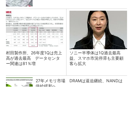
村田製作所、26年度1Qは売上
ソニー半導体は1Q過去最高
高が過去最高 データセンタ
益、スマホ市況停滞も主要顧
ー関連は81％増
客ら拡大
27年メモリ市場 DRAMは逼迫継続、NANDは
供給緩和へ
マイクロン、AI需要で広島工場増強へ起工式
1.5兆円投資