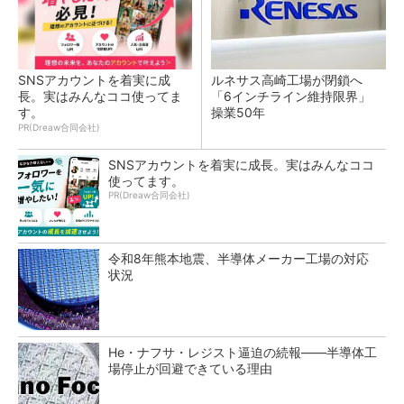
SNSアカウントを着実に成
ルネサス高崎工場が閉鎖へ
長。実はみんなココ使ってま
「6インチライン維持限界」
す。
操業50年
PR(Dreaw合同会社)
SNSアカウントを着実に成長。実はみんなココ
使ってます。
PR(Dreaw合同会社)
令和8年熊本地震、半導体メーカー工場の対応
状況
He・ナフサ・レジスト逼迫の続報――半導体工
場停止が回避できている理由