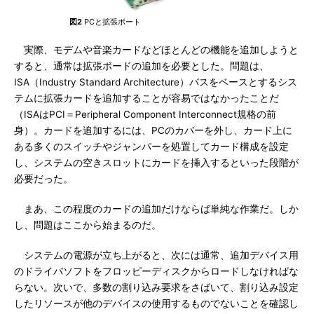
図2
PCと拡張ボート
実際、モデムや音楽カードなどほとんどの機能を追加しようと
すると、通常は拡張ボードの追加を必要とした。問題は、
ISA（Industry Standard Architecture）バスをベースとするシス
テムに拡張カードを追加することが容易ではなかったことだ
（ISAはPCI＝Peripheral Component Interconnect規格の前
身）。カードを追加するには、PCのカバーを外し、カード上に
ある多くのスイッチやジャンパーを処置してカード構成を設定
し、システムの空きスロットにカードを挿入するといった段階が
必要だった。
まあ、この程度のカードの追加だけならば単純な作業だ。しか
し、問題はここから始まるのだ。
システムの電源が立ち上がると、次には通常、追加デバイス用
のドライバソフトをフロッピーディスクからロードしなければな
らない。次いで、多数の割り込み要求をさばいて、割り込み設定
したリソースが他のデバイスの使用するものでないことを確認し