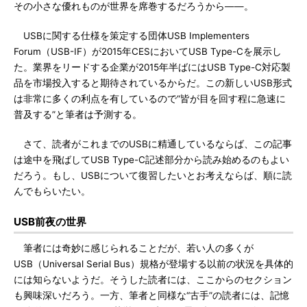
その小さな優れものが世界を席巻するだろうから――。
USBに関する仕様を策定する団体USB Implementers
Forum（USB-IF）が2015年CESにおいてUSB Type-Cを展示し
た。業界をリードする企業が2015年半ばにはUSB Type-C対応製
品を市場投入すると期待されているからだ。この新しいUSB形式
は非常に多くの利点を有しているので“皆が目を回す程に急速に
普及する”と筆者は予測する。
さて、読者がこれまでのUSBに精通しているならば、この記事
は途中を飛ばしてUSB Type-C記述部分から読み始めるのもよい
だろう。もし、USBについて復習したいとお考えならば、順に読
んでもらいたい。
USB前夜の世界
筆者には奇妙に感じられることだが、若い人の多くが
USB（Universal Serial Bus）規格が登場する以前の状況を具体的
には知らないようだ。そうした読者には、ここからのセクション
も興味深いだろう。一方、筆者と同様な“古手”の読者には、記憶