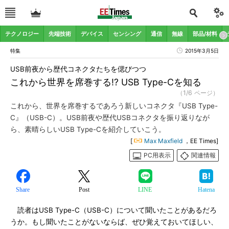
テクノロジー
先端技術
デバイス
センシング
通信
無線
部品/材料
特集
2015年3月5日
USB前夜から歴代コネクタたちを偲びつつ
これから世界を席巻する!? USB Type-Cを知る
（1/6 ページ）
これから、世界を席巻するであろう新しいコネクタ『USB Type-
C』（USB-C）。USB前夜や歴代USBコネクタを振り返りなが
ら、素晴らしいUSB Type-Cを紹介していこう。
[
Max Maxfield
，EE Times]
PC用表示
関連情報
Share
Post
LINE
Hatena
読者はUSB Type-C（USB-C）について聞いたことがあるだろ
うか。もし聞いたことがないならば、ぜひ覚えておいてほしい、