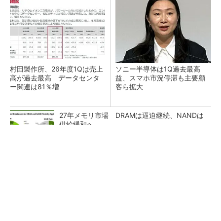
村田製作所、26年度1Qは売上
ソニー半導体は1Q過去最高
高が過去最高 データセンタ
益、スマホ市況停滞も主要顧
ー関連は81％増
客ら拡大
27年メモリ市場 DRAMは逼迫継続、NANDは
供給緩和へ
マイクロン、AI需要で広島工場増強へ起工式
1.5兆円投資
画像鮮明化を1チップで実現 組み込みも容易