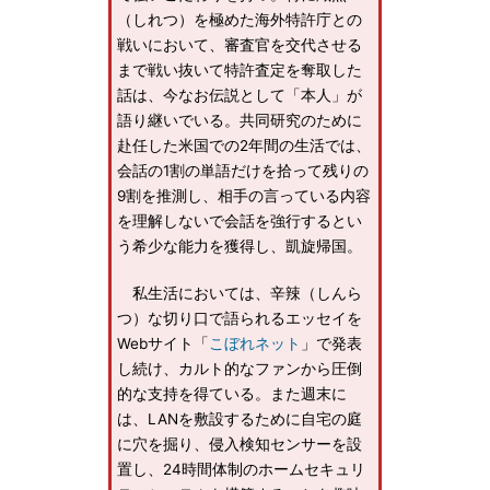
（しれつ）を極めた海外特許庁との
戦いにおいて、審査官を交代させる
まで戦い抜いて特許査定を奪取した
話は、今なお伝説として「本人」が
語り継いでいる。共同研究のために
赴任した米国での2年間の生活では、
会話の1割の単語だけを拾って残りの
9割を推測し、相手の言っている内容
を理解しないで会話を強行するとい
う希少な能力を獲得し、凱旋帰国。
私生活においては、辛辣（しんら
つ）な切り口で語られるエッセイを
Webサイト「
こぼれネット
」で発表
し続け、カルト的なファンから圧倒
的な支持を得ている。また週末に
は、LANを敷設するために自宅の庭
に穴を掘り、侵入検知センサーを設
置し、24時間体制のホームセキュリ