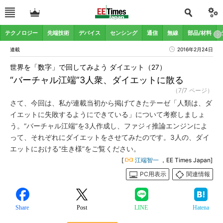
テクノロジー
先端技術
デバイス
センシング
通信
無線
部品/材料
連載
2016年2月24日
世界を「数字」で回してみよう ダイエット（27）
“バーチャル江端”3人衆、ダイエットに散る
（7/7 ページ）
さて、今回は、私が連載当初から掲げてきたテーゼ「人類は、ダ
イエットに失敗するようにできている」について考察しましょ
う。“バーチャル江端”を3人作成し、ファジィ推論エンジンによ
って、それぞれにダイエットをさせてみたのです。3人の、ダイ
エットにおける“生き様”をご覧ください。
[
江端智一
，EE Times Japan]
PC用表示
関連情報
Share
Post
LINE
Hatena