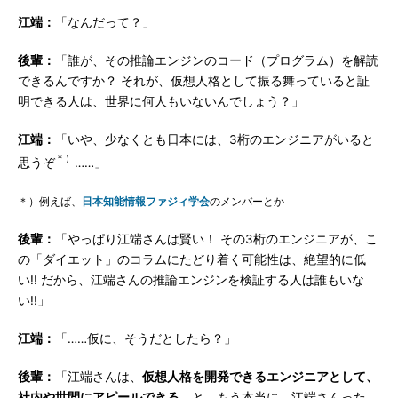
江端：
「なんだって？」
後輩：
「誰が、その推論エンジンのコード（プログラム）を解読
できるんですか？ それが、仮想人格として振る舞っていると証
明できる人は、世界に何人もいないんでしょう？」
江端：
「いや、少なくとも日本には、3桁のエンジニアがいると
＊）
思うぞ
……」
＊）例えば、
日本知能情報ファジィ学会
のメンバーとか
後輩：
「やっぱり江端さんは賢い！ その3桁のエンジニアが、こ
の「ダイエット」のコラムにたどり着く可能性は、絶望的に低
い!! だから、江端さんの推論エンジンを検証する人は誰もいな
い!!」
江端：
「……仮に、そうだとしたら？」
後輩：
「江端さんは、
仮想人格を開発できるエンジニアとして、
社内や世間にアピールできる
、と。もう本当に、江端さんった