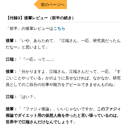
前のページへ
【付録3】後輩レビュー（前半の続き）
「前半」の後輩レビューは
こちら
後輩：
「いや、あらためて、『江端さん、一応、研究員だったん
だなー』と思いまして」
江端：
「『一応』って……」
後輩：
「分かりますよ、江端さん。江端さんだって、一応、『す
ごいことやっている』かのように見せなければ、なかなか、研究
員としてのご自分の仕事や能力をアピールできませんものね」
江端：
「はい？」
後輩：
「『ファジィ推論』、いいじゃないですか。
このファジィ
推論でダイエット用の仮想人格を作ったと言い張っているのは、
世界中で江端さんだけなんでしょう？
」