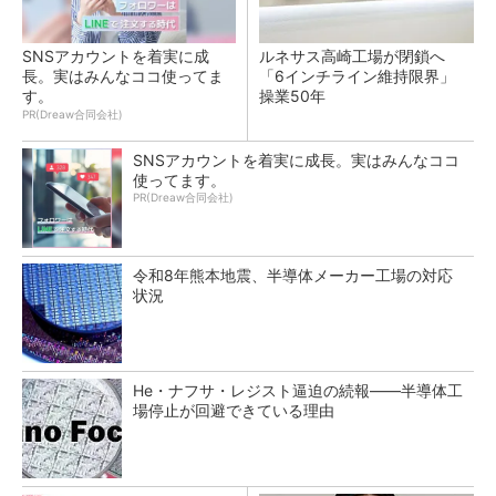
SNSアカウントを着実に成
ルネサス高崎工場が閉鎖へ
長。実はみんなココ使ってま
「6インチライン維持限界」
す。
操業50年
PR(Dreaw合同会社)
SNSアカウントを着実に成長。実はみんなココ
使ってます。
PR(Dreaw合同会社)
令和8年熊本地震、半導体メーカー工場の対応
状況
He・ナフサ・レジスト逼迫の続報――半導体工
場停止が回避できている理由