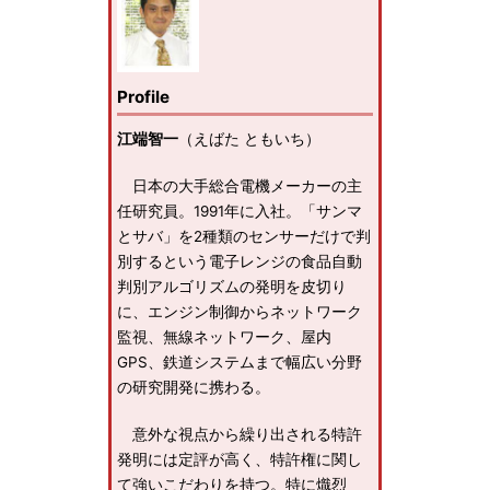
Profile
江端智一
（えばた ともいち）
日本の大手総合電機メーカーの主
任研究員。1991年に入社。「サンマ
とサバ」を2種類のセンサーだけで判
別するという電子レンジの食品自動
判別アルゴリズムの発明を皮切り
に、エンジン制御からネットワーク
監視、無線ネットワーク、屋内
GPS、鉄道システムまで幅広い分野
の研究開発に携わる。
意外な視点から繰り出される特許
発明には定評が高く、特許権に関し
て強いこだわりを持つ。特に熾烈