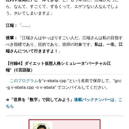
ら、なんて、すごくて、ずるくって、エゲツない人なんでしょ
う。ホレてしまいますよ」
江端：
「……」
後輩：
「江端さんはやっぱりすごい人だ。江端さんは私の目指す
べき指標であり、目的であり、崇拝の対象です。
私は、一生、江
端さんについて行きますよ！
」
【付録4】ダイエット仮想人格シミュレータ”バーチャル江
端”（C言語版）
このプログラム
を”v-ebata.cpp "という名前で保存して、”gcc
-g v-ebata.cpp -o v-ebata” でコンパイルしてください。
⇒「世界を「数字」で回してみよう」
連載バックナンバーは、こ
ちら